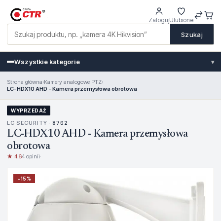
Zaloguj
Ulubione
Szukaj
Wszystkie kategorie
▾
Strona główna
›
Kamery analogowe PTZ
›
LC-HDX10 AHD - Kamera przemysłowa obrotowa
WYPRZEDAŻ
LC SECURITY ·
8702
LC-HDX10 AHD - Kamera przemysłowa
obrotowa
★ 4.6
4 opinii
·
−
15
%