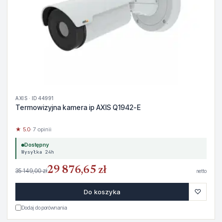
AXIS · ID 44991
Termowizyjna kamera ip AXIS Q1942-E
★ 5.0
· 7 opinii
Dostępny
Wysyłka 24h
29 876,65 zł
35 149,00 zł
netto
♡
Do koszyka
Dodaj do porównania