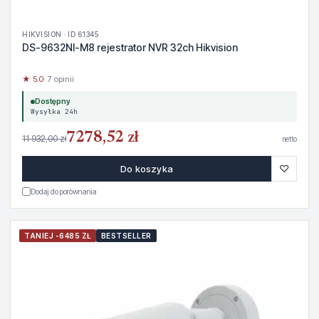
HIKVISION · ID 61345
DS-9632NI-M8 rejestrator NVR 32ch Hikvision
★ 5.0
· 7 opinii
Dostępny
Wysyłka 24h
7278,52 zł
11 932,00 zł
netto
♡
Do koszyka
Dodaj do porównania
TANIEJ -6485 ZŁ
BESTSELLER