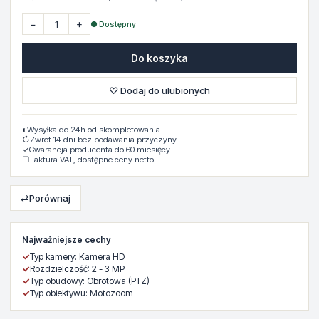
−
+
● Dostępny
Do koszyka
♡ Dodaj do ulubionych
◐
Wysyłka do 24h od skompletowania.
↻
Zwrot 14 dni bez podawania przyczyny
✓
Gwarancja producenta do 60 miesięcy
▢
Faktura VAT, dostępne ceny netto
⇄
Porównaj
Najważniejsze cechy
✓
Typ kamery: Kamera HD
✓
Rozdzielczość: 2 - 3 MP
✓
Typ obudowy: Obrotowa (PTZ)
✓
Typ obiektywu: Motozoom