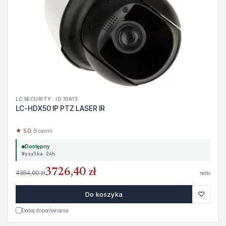
LC SECURITY · ID 10613
LC-HDX50 IP PTZ LASER IR
★ 5.0
· 9 opinii
Dostępny
Wysyłka 24h
3726,40 zł
4384,00 zł
netto
♡
Do koszyka
Dodaj do porównania