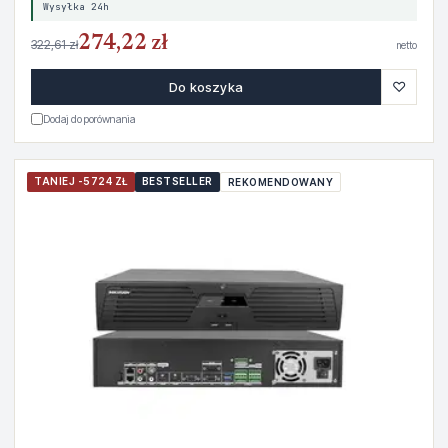
Wysyłka 24h
274,22 zł
322,61 zł
netto
♡
Do koszyka
Dodaj do porównania
TANIEJ -5724 ZŁ
BESTSELLER
REKOMENDOWANY