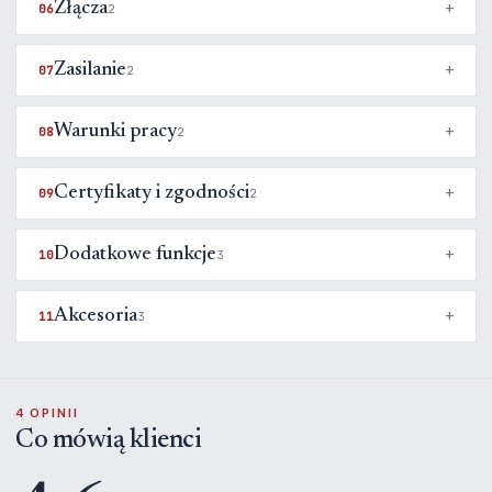
Złącza
06
2
Zasilanie
07
2
Warunki pracy
08
2
Certyfikaty i zgodności
09
2
Dodatkowe funkcje
10
3
Akcesoria
11
3
4 OPINII
Co mówią klienci