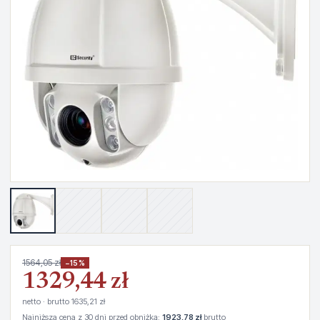
1564,05 zł
−15%
1329,44 zł
netto · brutto 1635,21 zł
Najniższa cena z 30 dni przed obniżką:
1923,78 zł
brutto