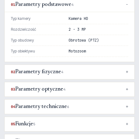
Parametry podstawowe
01
4
Typ kamery
Kamera HD
Rozdzielczość
2 - 3 MP
Typ obudowy
Obrotowa (PTZ)
Typ obiektywu
Motozoom
Parametry fizyczne
02
4
Parametry optyczne
03
4
Parametry techniczne
04
6
Funkcje
05
5