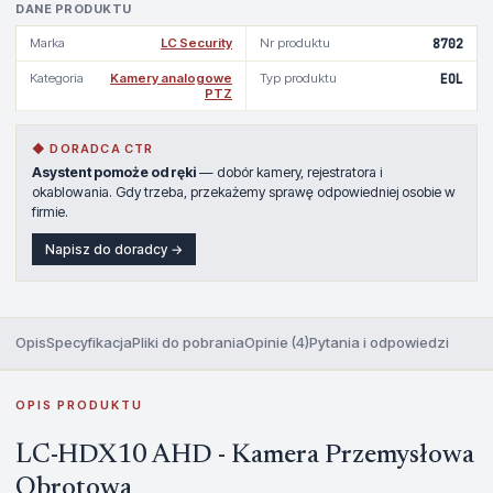
DANE PRODUKTU
Marka
LC Security
Nr produktu
8702
Kategoria
Kamery analogowe
Typ produktu
EOL
PTZ
◆ DORADCA CTR
Asystent pomoże od ręki
— dobór kamery, rejestratora i
okablowania. Gdy trzeba, przekażemy sprawę odpowiedniej osobie w
firmie.
Napisz do doradcy →
Opis
Specyfikacja
Pliki do pobrania
Opinie (4)
Pytania i odpowiedzi
OPIS PRODUKTU
LC-HDX10 AHD - Kamera Przemysłowa
Obrotowa