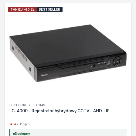
TANIEJ -60 ZŁ
BESTSELLER
LC SECURITY · ID 8149
LC-4000 - Rejestrator hybrydowy CCTV - AHD - IP
★ 4.7
· 8 opinii
Dostępny