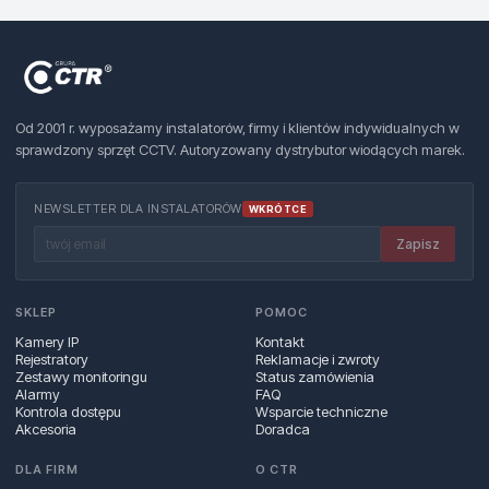
Od 2001 r. wyposażamy instalatorów, firmy i klientów indywidualnych w
sprawdzony sprzęt CCTV. Autoryzowany dystrybutor wiodących marek.
NEWSLETTER DLA INSTALATORÓW
WKRÓTCE
Zapisz
SKLEP
POMOC
Kamery IP
Kontakt
Rejestratory
Reklamacje i zwroty
Zestawy monitoringu
Status zamówienia
Alarmy
FAQ
Kontrola dostępu
Wsparcie techniczne
Akcesoria
Doradca
DLA FIRM
O CTR