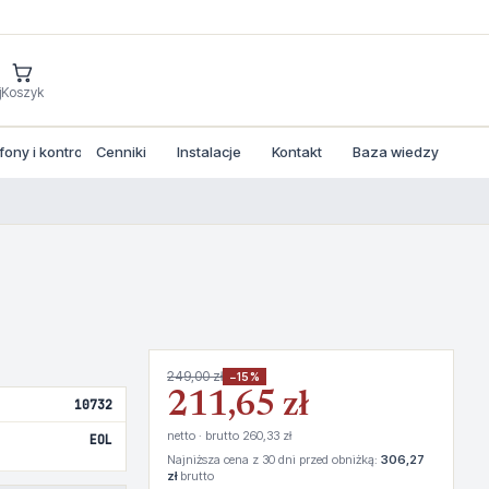
j
Koszyk
ny i kontrola dostepu
Cenniki
Instalacje
Kontakt
Baza wiedzy
249,00 zł
−15%
211,65 zł
10732
netto · brutto 260,33 zł
EOL
Najniższa cena z 30 dni przed obniżką:
306,27
zł
brutto