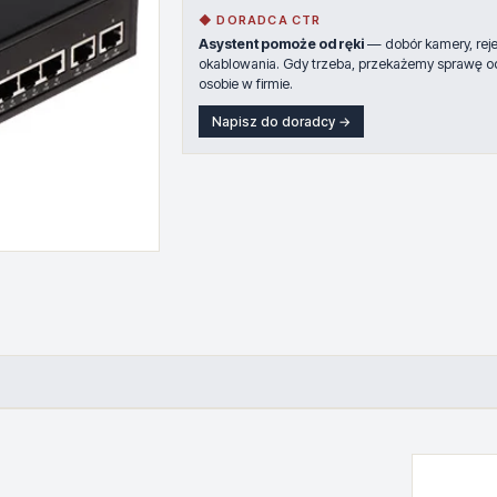
◆ DORADCA CTR
Asystent pomoże od ręki
— dobór kamery, rejes
okablowania. Gdy trzeba, przekażemy sprawę o
osobie w firmie.
Napisz do doradcy →