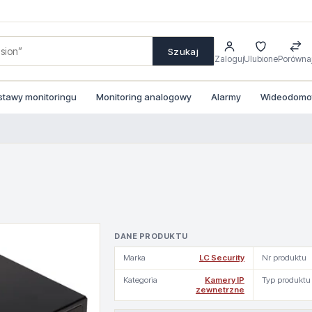
Szukaj
Zaloguj
Ulubione
Porówna
stawy monitoringu
Monitoring analogowy
Alarmy
Wideodomofo
DANE PRODUKTU
Marka
LC Security
Nr produktu
Kategoria
Kamery IP
Typ produktu
zewnetrzne