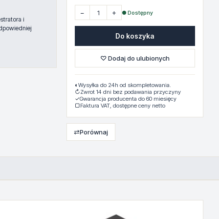
−
+
● Dostępny
tratora i
dpowiedniej
Do koszyka
♡ Dodaj do ulubionych
◐
Wysyłka do 24h od skompletowania.
↻
Zwrot 14 dni bez podawania przyczyny
✓
Gwarancja producenta do 60 miesięcy
▢
Faktura VAT, dostępne ceny netto
⇄
Porównaj