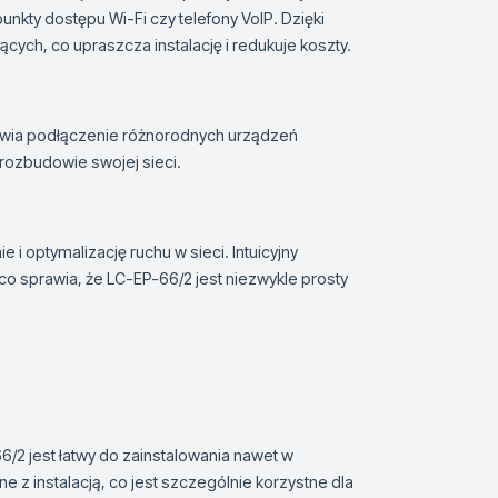
unkty dostępu Wi-Fi czy telefony VoIP. Dzięki
cych, co upraszcza instalację i redukuje koszty.
liwia podłączenie różnorodnych urządzeń
rozbudowie swojej sieci.
 optymalizację ruchu w sieci. Intuicyjny
 co sprawia, że LC-EP-66/2 jest niezwykle prosty
/2 jest łatwy do zainstalowania nawet w
ne z instalacją, co jest szczególnie korzystne dla