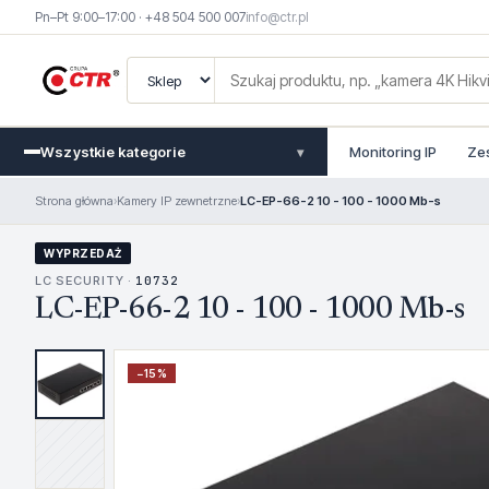
Pn–Pt 9:00–17:00 · +48 504 500 007
info@ctr.pl
Wszystkie kategorie
Monitoring IP
Ze
▾
Strona główna
›
Kamery IP zewnetrzne
›
LC-EP-66-2 10 - 100 - 1000 Mb-s
WYPRZEDAŻ
LC SECURITY ·
10732
LC-EP-66-2 10 - 100 - 1000 Mb-s
−
15
%