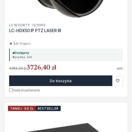
LC SECURITY · ID 10613
LC-HDX50 IP PTZ LASER IR
★ 5.0
· 9 opinii
Dostępny
Wysyłka 24h
3726,40 zł
4384,00 zł
netto
♡
Do koszyka
Dodaj do porównania
TANIEJ -60 ZŁ
BESTSELLER