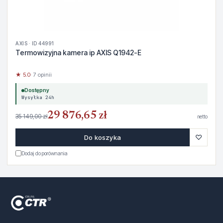
AXIS · ID 44991
Termowizyjna kamera ip AXIS Q1942-E
★ 5.0
· 7 opinii
Dostępny
Wysyłka 24h
29 876,65 zł
35 149,00 zł
netto
♡
Do koszyka
Dodaj do porównania