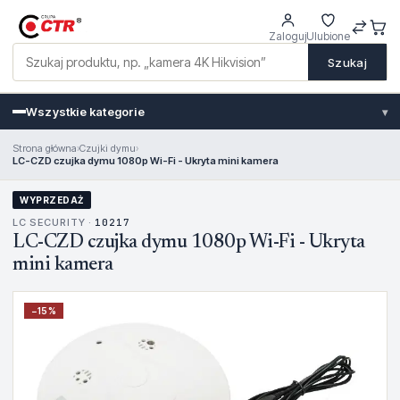
Zaloguj
Ulubione
Szukaj
Wszystkie kategorie
▾
Strona główna
›
Czujki dymu
›
LC-CZD czujka dymu 1080p Wi-Fi - Ukryta mini kamera
WYPRZEDAŻ
LC SECURITY ·
10217
LC-CZD czujka dymu 1080p Wi-Fi - Ukryta
mini kamera
−
15
%