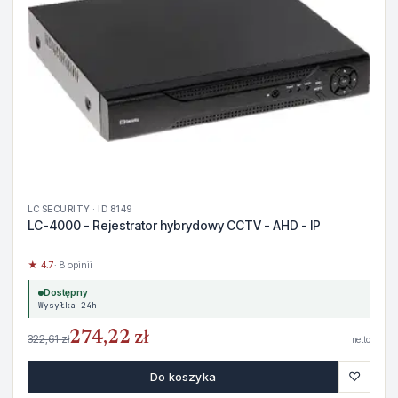
LC SECURITY · ID 8149
LC-4000 - Rejestrator hybrydowy CCTV - AHD - IP
★ 4.7
· 8 opinii
Dostępny
Wysyłka 24h
274,22 zł
322,61 zł
netto
♡
Do koszyka