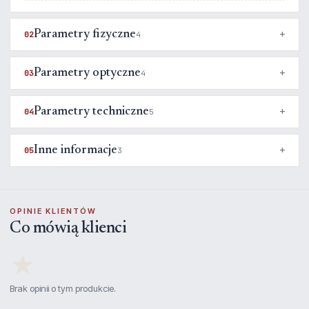
Parametry fizyczne
02
4
Parametry optyczne
03
4
Parametry techniczne
04
5
Inne informacje
05
3
OPINIE KLIENTÓW
Co mówią klienci
★
Brak opinii o tym produkcie.