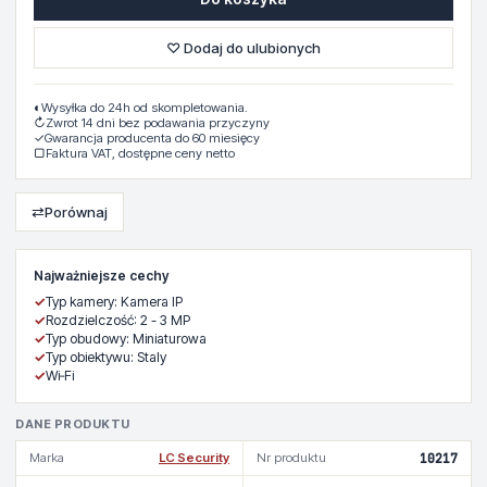
♡ Dodaj do ulubionych
◐
Wysyłka do 24h od skompletowania.
↻
Zwrot 14 dni bez podawania przyczyny
✓
Gwarancja producenta do 60 miesięcy
▢
Faktura VAT, dostępne ceny netto
⇄
Porównaj
Najważniejsze cechy
✓
Typ kamery: Kamera IP
✓
Rozdzielczość: 2 - 3 MP
✓
Typ obudowy: Miniaturowa
✓
Typ obiektywu: Staly
✓
Wi‑Fi
DANE PRODUKTU
Marka
LC Security
Nr produktu
10217