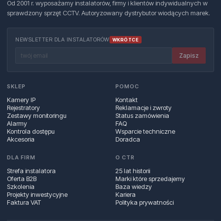
Od 2001 r. wyposażamy instalatorów, firmy i klientów indywidualnych w
sprawdzony sprzęt CCTV. Autoryzowany dystrybutor wiodących marek.
NEWSLETTER DLA INSTALATORÓW
WKRÓTCE
Zapisz
SKLEP
POMOC
Kamery IP
Kontakt
Rejestratory
Reklamacje i zwroty
Zestawy monitoringu
Status zamówienia
Alarmy
FAQ
Kontrola dostępu
Wsparcie techniczne
Akcesoria
Doradca
DLA FIRM
O CTR
Strefa instalatora
25 lat historii
Oferta B2B
Marki które sprzedajemy
Szkolenia
Baza wiedzy
Projekty inwestycyjne
Kariera
Faktura VAT
Polityka prywatności