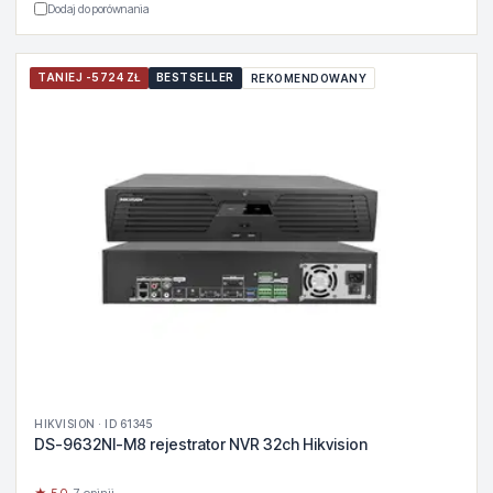
Dodaj do porównania
TANIEJ -5724 ZŁ
BESTSELLER
REKOMENDOWANY
HIKVISION · ID 61345
DS-9632NI-M8 rejestrator NVR 32ch Hikvision
★ 5.0
· 7 opinii