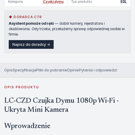
Kategoria
Czujki dymu
Typ produktu
EOL
◆ DORADCA CTR
Asystent pomoże od ręki
— dobór kamery, rejestratora i
okablowania. Gdy trzeba, przekażemy sprawę odpowiedniej osobie w
firmie.
Napisz do doradcy →
Opis
Specyfikacja
Pliki do pobrania
Opinie
Pytania i odpowiedzi
OPIS PRODUKTU
LC-CZD Czujka Dymu 1080p Wi-Fi -
Ukryta Mini Kamera
Wprowadzenie