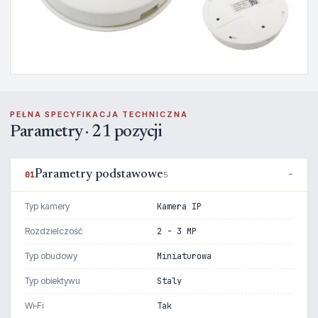
PEŁNA SPECYFIKACJA TECHNICZNA
Parametry · 21 pozycji
Parametry podstawowe
01
5
Typ kamery
Kamera IP
Rozdzielczość
2 - 3 MP
Typ obudowy
Miniaturowa
Typ obiektywu
Staly
Wi‑Fi
Tak