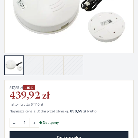
517,55 zł
−15%
439,92 zł
netto · brutto 541,10 zł
Najniższa cena z 30 dni przed obniżką:
636,59 zł
brutto
−
+
● Dostępny
Do koszyka