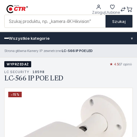
Zaloguj
Ulubione
Szukaj
Wszystkie kategorie
▾
Strona główna
›
Kamery IP zewnetrzne
›
LC-566 IP POE LED
★ 4.5
67 opinii
·
WYPRZEDAŻ
LC SECURITY ·
10598
LC-566 IP POE LED
−
15
%