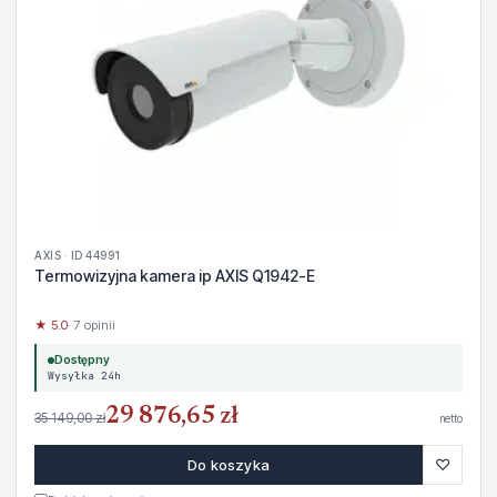
AXIS · ID 44991
Termowizyjna kamera ip AXIS Q1942-E
★ 5.0
· 7 opinii
Dostępny
Wysyłka 24h
29 876,65 zł
35 149,00 zł
netto
♡
Do koszyka