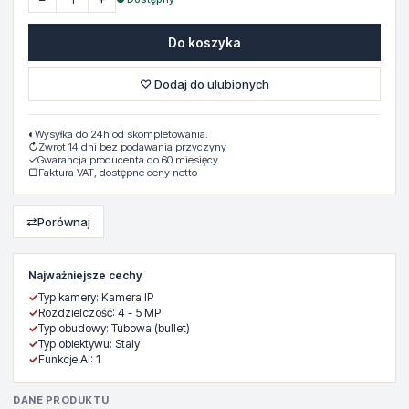
Do koszyka
♡ Dodaj do ulubionych
◐
Wysyłka do 24h od skompletowania.
↻
Zwrot 14 dni bez podawania przyczyny
✓
Gwarancja producenta do 60 miesięcy
▢
Faktura VAT, dostępne ceny netto
⇄
Porównaj
Najważniejsze cechy
✓
Typ kamery: Kamera IP
✓
Rozdzielczość: 4 - 5 MP
✓
Typ obudowy: Tubowa (bullet)
✓
Typ obiektywu: Staly
✓
Funkcje AI: 1
DANE PRODUKTU