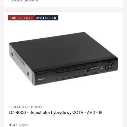
Dodaj do porównania
TANIEJ -60 ZŁ
BESTSELLER
LC SECURITY · ID 8149
LC-4000 - Rejestrator hybrydowy CCTV - AHD - IP
★ 4.7
· 8 opinii