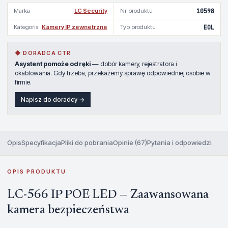
Marka
LC Security
Nr produktu
10598
Kategoria
Kamery IP zewnetrzne
Typ produktu
EOL
◆ DORADCA CTR
Asystent pomoże od ręki
— dobór kamery, rejestratora i
okablowania. Gdy trzeba, przekażemy sprawę odpowiedniej osobie w
firmie.
Napisz do doradcy →
Opis
Specyfikacja
Pliki do pobrania
Opinie (67)
Pytania i odpowiedzi
OPIS PRODUKTU
LC-566 IP POE LED — Zaawansowana
kamera bezpieczeństwa