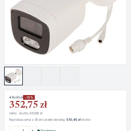
415,00 zł
−15%
352,75 zł
netto · brutto 433,88 zł
Najniższa cena z 30 dni przed obniżką:
510,45 zł
brutto
−
+
● Dostępny