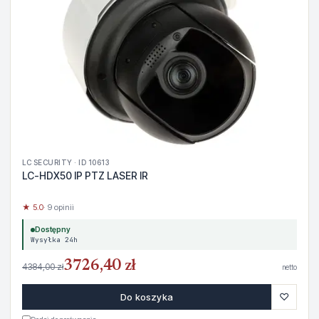
LC SECURITY · ID 10613
LC-HDX50 IP PTZ LASER IR
★ 5.0
· 9 opinii
Dostępny
Wysyłka 24h
3726,40 zł
4384,00 zł
netto
♡
Do koszyka