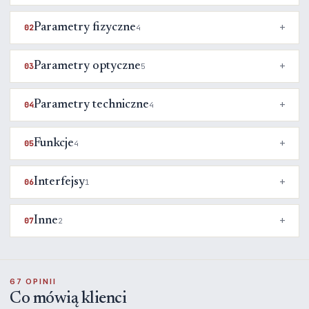
Parametry fizyczne
02
4
Parametry optyczne
03
5
Parametry techniczne
04
4
Funkcje
05
4
Interfejsy
06
1
Inne
07
2
67 OPINII
Co mówią klienci