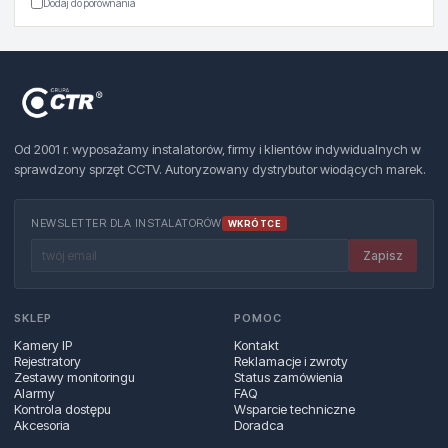
Dodaj do porównania
Od 2001 r. wyposażamy instalatorów, firmy i klientów indywidualnych w
sprawdzony sprzęt CCTV. Autoryzowany dystrybutor wiodących marek.
NEWSLETTER DLA INSTALATORÓW
WKRÓTCE
Zapisz
SKLEP
POMOC
Kamery IP
Kontakt
Rejestratory
Reklamacje i zwroty
Zestawy monitoringu
Status zamówienia
Alarmy
FAQ
Kontrola dostępu
Wsparcie techniczne
Akcesoria
Doradca