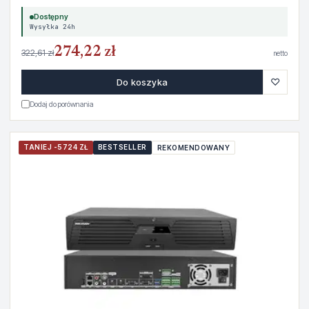
Dostępny
Wysyłka 24h
274,22 zł
322,61 zł
netto
♡
Do koszyka
Dodaj do porównania
TANIEJ -5724 ZŁ
BESTSELLER
REKOMENDOWANY