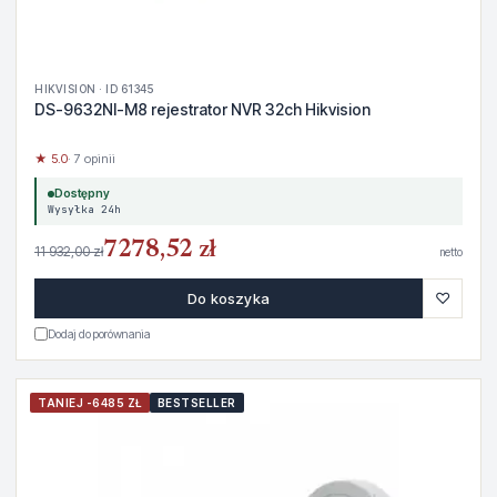
HIKVISION · ID 61345
DS-9632NI-M8 rejestrator NVR 32ch Hikvision
★ 5.0
· 7 opinii
Dostępny
Wysyłka 24h
7278,52 zł
11 932,00 zł
netto
♡
Do koszyka
Dodaj do porównania
TANIEJ -6485 ZŁ
BESTSELLER