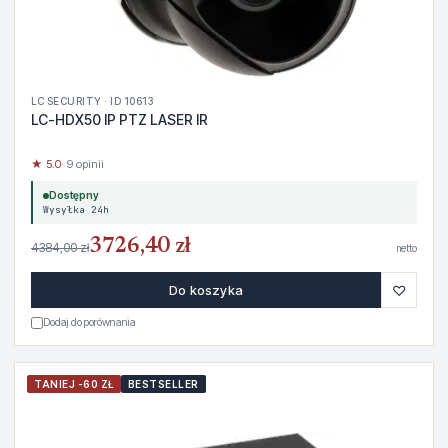
LC SECURITY · ID 10613
LC-HDX50 IP PTZ LASER IR
★ 5.0
· 9 opinii
Dostępny
Wysyłka 24h
3726,40 zł
4384,00 zł
netto
♡
Do koszyka
Dodaj do porównania
TANIEJ -60 ZŁ
BESTSELLER