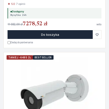
★ 5.0
· 7 opinii
Dostępny
Wysyłka 24h
7278,52 zł
11 932,00 zł
netto
♡
Do koszyka
Dodaj do porównania
TANIEJ -6485 ZŁ
BESTSELLER