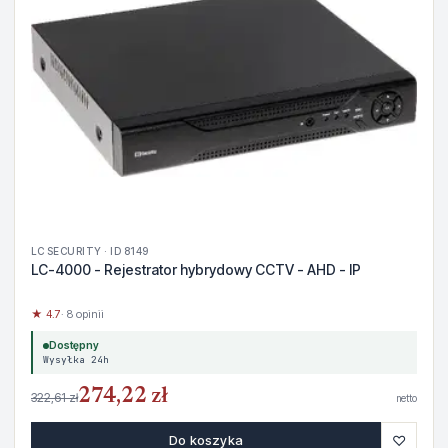
LC SECURITY · ID 8149
LC-4000 - Rejestrator hybrydowy CCTV - AHD - IP
★ 4.7
· 8 opinii
Dostępny
Wysyłka 24h
274,22 zł
322,61 zł
netto
♡
Do koszyka