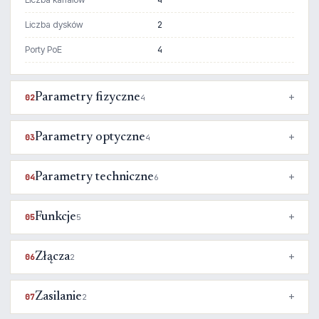
4
Liczba dysków
2
Porty PoE
4
Parametry fizyczne
02
4
Parametry optyczne
03
4
Parametry techniczne
04
6
Funkcje
05
5
Złącza
06
2
Zasilanie
07
2