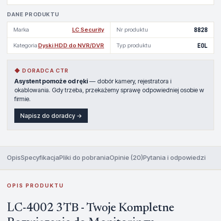
DANE PRODUKTU
Marka
LC Security
Nr produktu
8828
Kategoria
Dyski HDD do NVR/DVR
Typ produktu
EOL
◆ DORADCA CTR
Asystent pomoże od ręki
— dobór kamery, rejestratora i
okablowania. Gdy trzeba, przekażemy sprawę odpowiedniej osobie w
firmie.
Napisz do doradcy →
Opis
Specyfikacja
Pliki do pobrania
Opinie (20)
Pytania i odpowiedzi
OPIS PRODUKTU
LC-4002 3TB - Twoje Kompletne