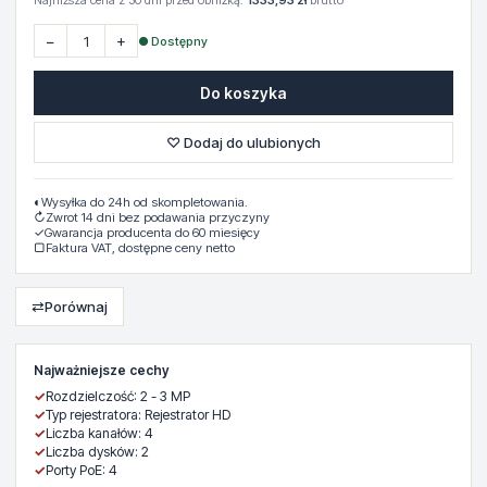
Najniższa cena z 30 dni przed obniżką:
1333,93 zł
brutto
−
+
● Dostępny
Do koszyka
♡ Dodaj do ulubionych
◐
Wysyłka do 24h od skompletowania.
↻
Zwrot 14 dni bez podawania przyczyny
✓
Gwarancja producenta do 60 miesięcy
▢
Faktura VAT, dostępne ceny netto
⇄
Porównaj
Najważniejsze cechy
✓
Rozdzielczość: 2 - 3 MP
✓
Typ rejestratora: Rejestrator HD
✓
Liczba kanałów: 4
✓
Liczba dysków: 2
✓
Porty PoE: 4