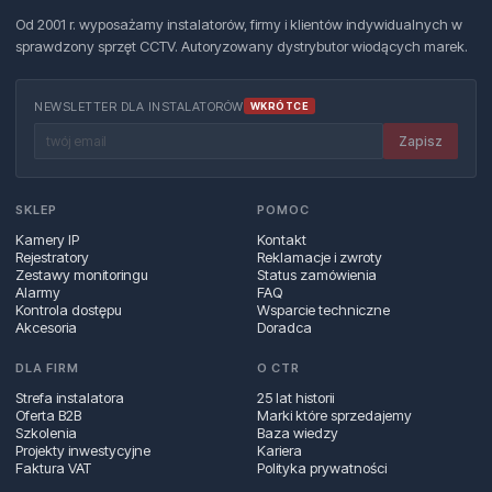
Od 2001 r. wyposażamy instalatorów, firmy i klientów indywidualnych w
sprawdzony sprzęt CCTV. Autoryzowany dystrybutor wiodących marek.
NEWSLETTER DLA INSTALATORÓW
WKRÓTCE
Zapisz
SKLEP
POMOC
Kamery IP
Kontakt
Rejestratory
Reklamacje i zwroty
Zestawy monitoringu
Status zamówienia
Alarmy
FAQ
Kontrola dostępu
Wsparcie techniczne
Akcesoria
Doradca
DLA FIRM
O CTR
Strefa instalatora
25 lat historii
Oferta B2B
Marki które sprzedajemy
Szkolenia
Baza wiedzy
Projekty inwestycyjne
Kariera
Faktura VAT
Polityka prywatności