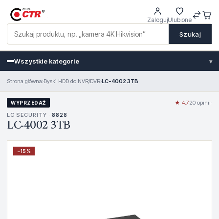
Zaloguj
Ulubione
Szukaj
Wszystkie kategorie
▾
Strona główna
›
Dyski HDD do NVR/DVR
›
LC-4002 3TB
★ 4.7
20 opinii
·
WYPRZEDAŻ
LC SECURITY ·
8828
LC-4002 3TB
−
15
%