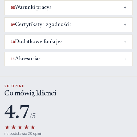
Warunki pracy
08
2
Certyfikaty i zgodności
09
2
Dodatkowe funkcje
10
3
Akcesoria
11
3
20 OPINII
Co mówią klienci
4.7
/5
★★★★★
na podstawie 20 opinii