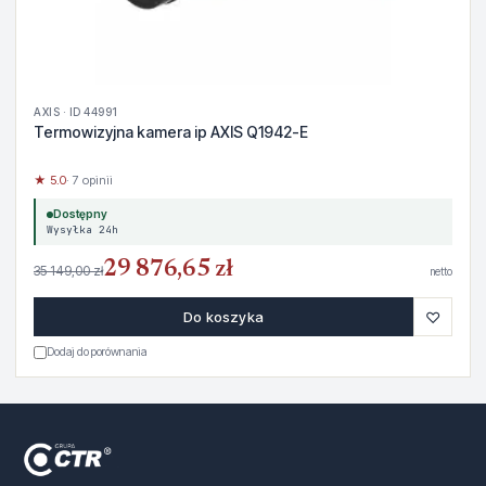
AXIS · ID 44991
Termowizyjna kamera ip AXIS Q1942-E
★ 5.0
· 7 opinii
Dostępny
Wysyłka 24h
29 876,65 zł
35 149,00 zł
netto
♡
Do koszyka
Dodaj do porównania