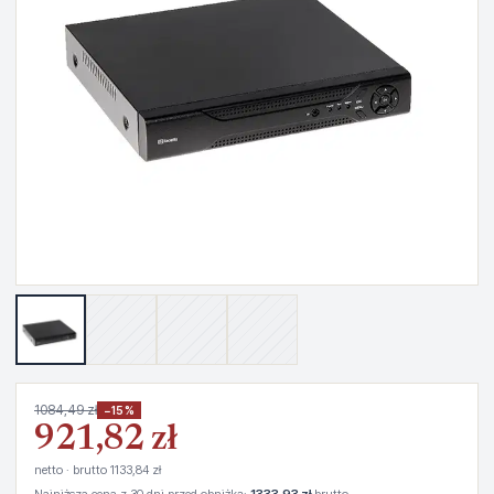
1084,49 zł
−15%
921,82 zł
netto · brutto 1133,84 zł