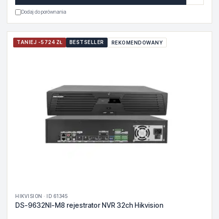
Dodaj do porównania
TANIEJ -5724 ZŁ
BESTSELLER
REKOMENDOWANY
HIKVISION · ID 61345
DS-9632NI-M8 rejestrator NVR 32ch Hikvision