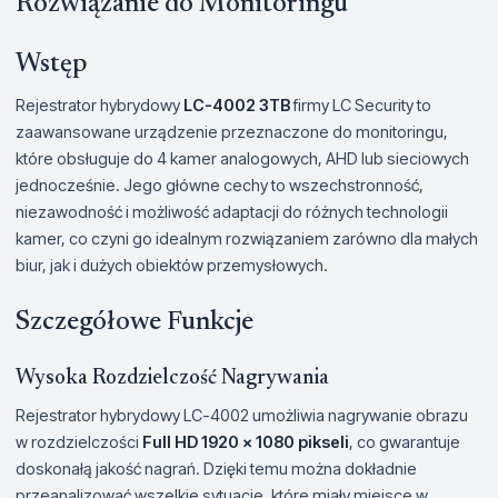
Rozwiązanie do Monitoringu
Wstęp
Rejestrator hybrydowy
LC-4002 3TB
firmy LC Security to
zaawansowane urządzenie przeznaczone do monitoringu,
które obsługuje do 4 kamer analogowych, AHD lub sieciowych
jednocześnie. Jego główne cechy to wszechstronność,
niezawodność i możliwość adaptacji do różnych technologii
kamer, co czyni go idealnym rozwiązaniem zarówno dla małych
biur, jak i dużych obiektów przemysłowych.
Szczegółowe Funkcje
Wysoka Rozdzielczość Nagrywania
Rejestrator hybrydowy LC-4002 umożliwia nagrywanie obrazu
w rozdzielczości
Full HD 1920 x 1080 pikseli
, co gwarantuje
doskonałą jakość nagrań. Dzięki temu można dokładnie
przeanalizować wszelkie sytuacje, które miały miejsce w