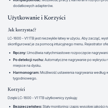
dodatkowych adapterów.
Użytkowanie i Korzyści
Jak korzystać?
LC-1600 - V1 1TB jest niezwykle łatwy w użyciu. Aby zacząć, w
skonfigurować je za pomocą intuicyjnego menu. Rejestrator ofe
Ręczny:
Umożliwia natychmiastowe rozpoczęcie nagrywania
Po detekcji ruchu:
Automatyczne nagrywanie po wykryciu r
miejsce na dysku.
Harmonogram:
Możliwość ustawienia nagrywania według w
tygodniowego.
Korzyści
Dzięki LC-1600 - V1 1TB użytkownicy zyskują:
Bezpieczeństwo:
Stały monitoring i zapis wysokiej jakoś