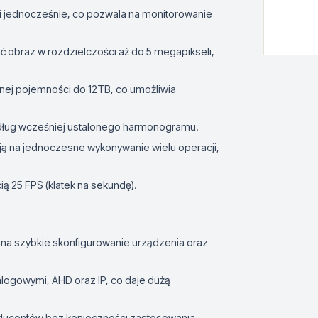
i jednocześnie, co pozwala na monitorowanie
obraz w rozdzielczości aż do 5 megapikseli,
nej pojemności do 12TB, co umożliwia
edług wcześniej ustalonego harmonogramu.
ją na jednoczesne wykonywanie wielu operacji,
ą 25 FPS (klatek na sekundę).
a na szybkie skonfigurowanie urządzenia oraz
logowymi, AHD oraz IP, co daje dużą
ducentów bez konieczności zastosowania