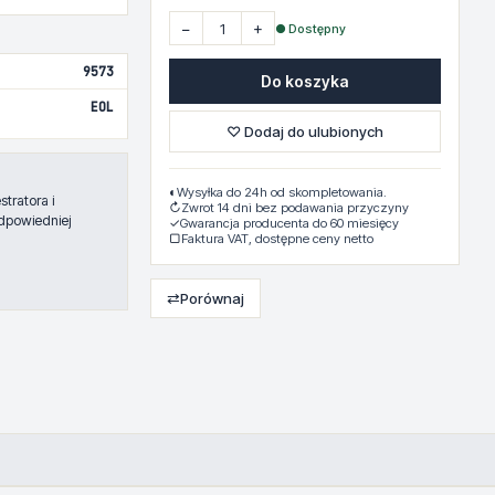
−
+
● Dostępny
9573
Do koszyka
EOL
♡ Dodaj do ulubionych
◐
Wysyłka do 24h od skompletowania.
tratora i
↻
Zwrot 14 dni bez podawania przyczyny
dpowiedniej
✓
Gwarancja producenta do 60 miesięcy
▢
Faktura VAT, dostępne ceny netto
⇄
Porównaj