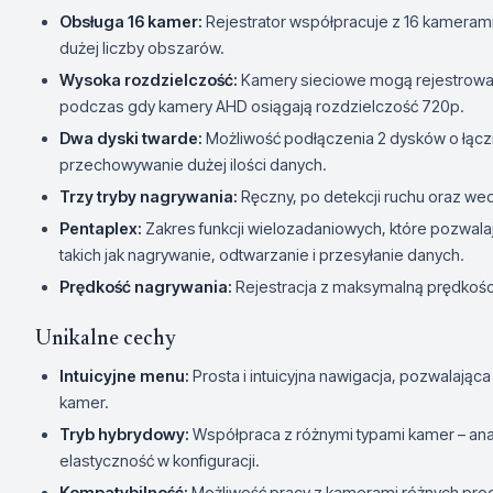
Obsługa 16 kamer:
Rejestrator współpracuje z 16 kameram
dużej liczby obszarów.
Wysoka rozdzielczość:
Kamery sieciowe mogą rejestrować 
podczas gdy kamery AHD osiągają rozdzielczość 720p.
Dwa dyski twarde:
Możliwość podłączenia 2 dysków o łącz
przechowywanie dużej ilości danych.
Trzy tryby nagrywania:
Ręczny, po detekcji ruchu oraz w
Pentaplex:
Zakres funkcji wielozadaniowych, które pozwala
takich jak nagrywanie, odtwarzanie i przesyłanie danych.
Prędkość nagrywania:
Rejestracja z maksymalną prędkości
Unikalne cechy
Intuicyjne menu:
Prosta i intuicyjna nawigacja, pozwalając
kamer.
Tryb hybrydowy:
Współpraca z różnymi typami kamer – ana
elastyczność w konfiguracji.
Kompatybilność:
Możliwość pracy z kamerami różnych pro