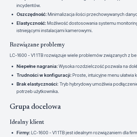
incydentów.
Oszczędność:
Minimalizacja ilości przechowywanych danych
Elastyczność:
Możliwość dostosowania systemu monitoringu
istniejącymi instalacjami kamerowymi.
Rozwiązane problemy
LC-1600 - V1 1TB rozwiązuje wiele problemów związanych z 
Niepełne nagrania:
Wysoka rozdzielczość pozwala na dokła
Trudności w konfiguracji:
Proste, intuicyjne menu ułatwia 
Brak elastyczności:
Tryb hybrydowy umożliwia podłączenie
potrzeb użytkownika.
Grupa docelowa
Idealny klient
Firmy:
LC-1600 - V1 1TB jest idealnym rozwiązaniem dla f