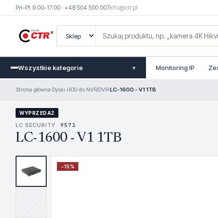
Pn–Pt 9:00–17:00 · +48 504 500 007
info@ctr.pl
Wszystkie kategorie
Monitoring IP
Ze
▾
Strona główna
›
Dyski HDD do NVR/DVR
›
LC-1600 - V1 1TB
WYPRZEDAŻ
LC SECURITY ·
9573
LC-1600 - V1 1TB
−
15
%