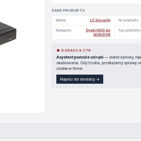
DANE PRODUKTU
Marka
LC Security
Nr produktu
Kategoria
Dyski HDD do
Typ produktu
NVR/DVR
◆ DORADCA CTR
Asystent pomoże od ręki
— dobór kamery, rejes
okablowania. Gdy trzeba, przekażemy sprawę o
osobie w firmie.
Napisz do doradcy →