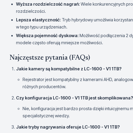
Wyższa rozdzielczość nagrań:
Wiele konkurencyjnych prod
rozdzielczości.
Lepsza elastyczność:
Tryb hybrydowy umożliwia korzystani
w tego typu urządzeniach.
Większa pojemność dyskowa:
Możliwość podłączenia 2 d
modele często oferują mniejsze możliwości.
Najczęstsze pytania (FAQs)
Jakie kamery są kompatybilne z LC-1600 - V1 1TB?
Rejestrator jest kompatybilny z kamerami AHD, analogo
różnych producentów.
Czy konfiguracja LC-1600 - V1 1TB jest skomplikowana?
Nie, konfiguracja jest bardzo prosta dzięki intuicyjnemu
specjalistycznej wiedzy.
Jakie tryby nagrywania oferuje LC-1600 - V1 1TB?