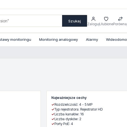
Szukaj
Zaloguj
Ulubione
Porówna
stawy monitoringu
Monitoring analogowy
Alarmy
Wideodomofo
Najważniejsze cechy
✓
Rozdzielczość: 4 - 5 MP
✓
Typ rejestratora: Rejestrator HD
✓
Liczba kanałów: 16
✓
Liczba dysków: 2
✓
Porty PoE: 4