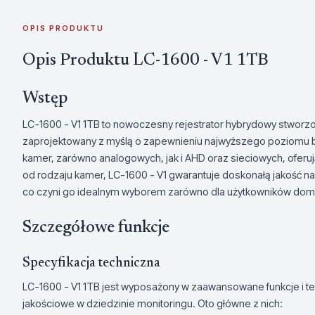
OPIS PRODUKTU
Opis Produktu LC-1600 - V1 1TB
Wstęp
LC-1600 - V1 1TB to nowoczesny rejestrator hybrydowy stworzony
zaprojektowany z myślą o zapewnieniu najwyższego poziomu b
kamer, zarówno analogowych, jak i AHD oraz sieciowych, oferuj
od rodzaju kamer, LC-1600 - V1 gwarantuje doskonałą jakość nag
co czyni go idealnym wyborem zarówno dla użytkowników domowy
Szczegółowe funkcje
Specyfikacja techniczna
LC-1600 - V1 1TB jest wyposażony w zaawansowane funkcje i t
jakościowe w dziedzinie monitoringu. Oto główne z nich: