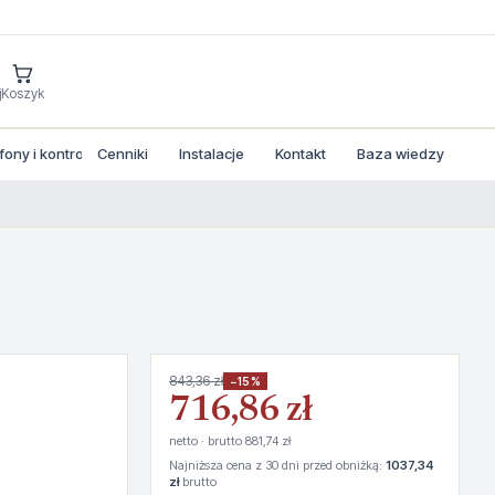
j
Koszyk
ny i kontrola dostepu
Cenniki
Instalacje
Kontakt
Baza wiedzy
843,36 zł
−15%
716,86 zł
netto · brutto 881,74 zł
Najniższa cena z 30 dni przed obniżką:
1037,34
zł
brutto