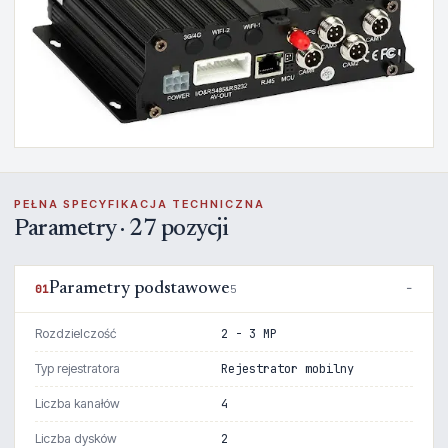
PEŁNA SPECYFIKACJA TECHNICZNA
Parametry · 27 pozycji
Parametry podstawowe
01
5
Rozdzielczość
2 - 3 MP
Typ rejestratora
Rejestrator mobilny
Liczba kanałów
4
Liczba dysków
2