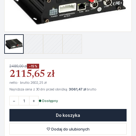
2489,00 zł
−15%
2115,65 zł
netto · brutto 2602,25 zł
Najniższa cena z 30 dni przed obniżką:
3061,47 zł
brutto
−
+
● Dostępny
Do koszyka
♡ Dodaj do ulubionych