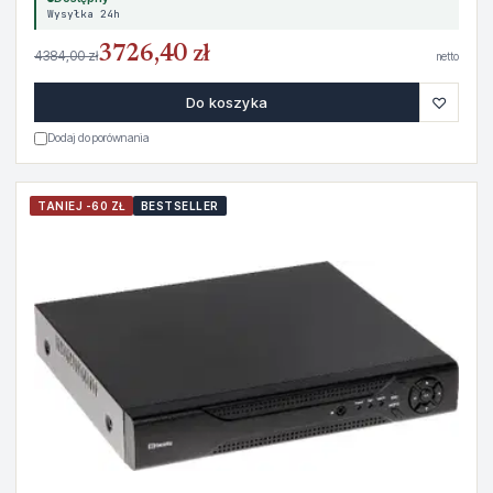
Wysyłka 24h
3726,40 zł
4384,00 zł
netto
♡
Do koszyka
Dodaj do porównania
TANIEJ -60 ZŁ
BESTSELLER