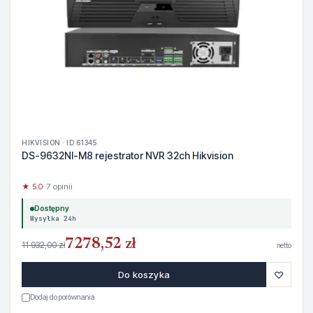
HIKVISION · ID 61345
DS-9632NI-M8 rejestrator NVR 32ch Hikvision
★ 5.0
· 7 opinii
Dostępny
Wysyłka 24h
7278,52 zł
11 932,00 zł
netto
♡
Do koszyka
Dodaj do porównania