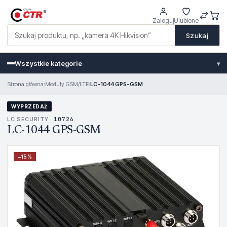
Zaloguj
Ulubione
Szukaj
Wszystkie kategorie
▾
Strona główna
›
Moduly GSM/LTE
›
LC-1044 GPS-GSM
WYPRZEDAŻ
LC SECURITY ·
10726
LC-1044 GPS-GSM
−
15
%