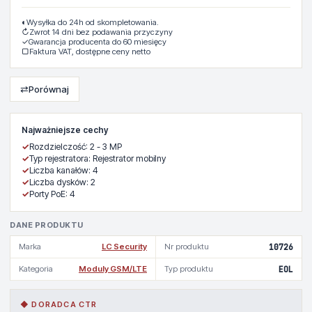
◐
Wysyłka do 24h od skompletowania.
↻
Zwrot 14 dni bez podawania przyczyny
✓
Gwarancja producenta do 60 miesięcy
▢
Faktura VAT, dostępne ceny netto
⇄
Porównaj
Najważniejsze cechy
✓
Rozdzielczość: 2 - 3 MP
✓
Typ rejestratora: Rejestrator mobilny
✓
Liczba kanałów: 4
✓
Liczba dysków: 2
✓
Porty PoE: 4
DANE PRODUKTU
Marka
LC Security
Nr produktu
10726
Kategoria
Moduly GSM/LTE
Typ produktu
EOL
◆ DORADCA CTR