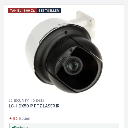
TANIEJ -809 ZŁ
BESTSELLER
LC SECURITY · ID 10613
LC-HDX50 IP PTZ LASER IR
★ 5.0
· 9 opinii
Dostępny