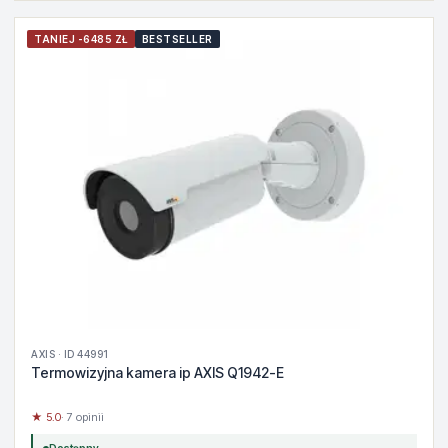
TANIEJ -6485 ZŁ
BESTSELLER
AXIS · ID 44991
Termowizyjna kamera ip AXIS Q1942-E
★ 5.0
· 7 opinii