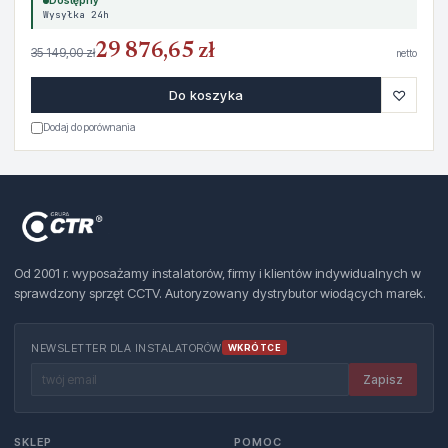
Dostępny
Wysyłka 24h
29 876,65 zł
35 149,00 zł
netto
♡
Do koszyka
Dodaj do porównania
Od 2001 r. wyposażamy instalatorów, firmy i klientów indywidualnych w
sprawdzony sprzęt CCTV. Autoryzowany dystrybutor wiodących marek.
NEWSLETTER DLA INSTALATORÓW
WKRÓTCE
Zapisz
SKLEP
POMOC