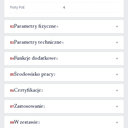
Porty PoE
4
Parametry fizyczne
02
4
Parametry techniczne
03
4
Funkcje dodatkowe
04
6
Środowisko pracy
05
2
Certyfikacje
06
2
Zastosowanie
07
1
W zestawie
08
2