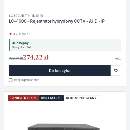
LC SECURITY · ID 8149
LC-4000 - Rejestrator hybrydowy CCTV - AHD - IP
★ 4.7
· 8 opinii
Dostępny
Wysyłka 24h
274,22 zł
322,61 zł
netto
♡
Do koszyka
Dodaj do porównania
TANIEJ -5724 ZŁ
BESTSELLER
REKOMENDOWANY