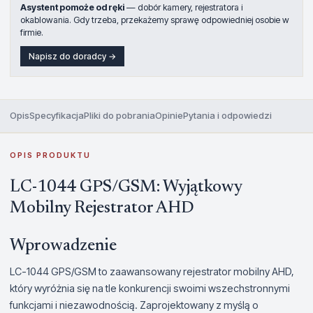
Asystent pomoże od ręki
— dobór kamery, rejestratora i
okablowania. Gdy trzeba, przekażemy sprawę odpowiedniej osobie w
firmie.
Napisz do doradcy →
Opis
Specyfikacja
Pliki do pobrania
Opinie
Pytania i odpowiedzi
OPIS PRODUKTU
LC-1044 GPS/GSM: Wyjątkowy
Mobilny Rejestrator AHD
Wprowadzenie
LC-1044 GPS/GSM to zaawansowany rejestrator mobilny AHD,
który wyróżnia się na tle konkurencji swoimi wszechstronnymi
funkcjami i niezawodnością. Zaprojektowany z myślą o