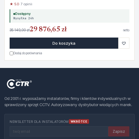
★ 5.0
· 7 opinii
Dostępny
Wysyłka 24h
29 876,65 zł
35 149,00 zł
netto
♡
Do koszyka
Dodaj do porównania
Od 2001 r. wyposażamy instalatorów, firmy i klientów indywidualnych w
sprawdzony sprzęt CCTV. Autoryzowany dystrybutor wiodących marek.
NEWSLETTER DLA INSTALATORÓW
WKRÓTCE
Zapisz