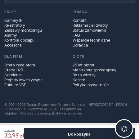
SKLEP
POMOC
Kamery IP
Kontakt
Rejestratory
Reklamacje i zwroty
Zestawy monitoringu
Status zamówienia
Alarmy
FAQ
Kontrola dostępu
Wsparcie techniczne
Akcesoria
Doradca
DLA FIRM
O CTR
Strefa instalatora
25 lat historii
Oferta B2B
Marki które sprzedajemy
Szkolenia
Baza wiedzy
Projekty inwestycyjne
Kariera
Faktura VAT
Polityka prywatności
© 2001–2026 Elctron E-commerce Partners Sp. z o.o. · NIP 5273052174 · REGON
525059580 · ul. Górczewska 129, 01‑109 Warszawa
Regulamin
Polityka prywatności
Ustawienia cookies
⌬
27,00 zł
Do koszyka
22,95 zł