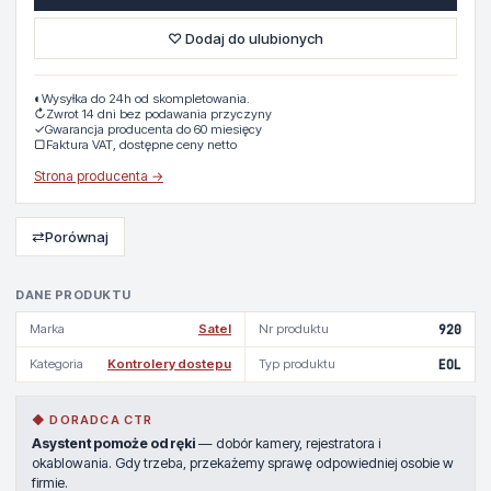
♡ Dodaj do ulubionych
◐
Wysyłka do 24h od skompletowania.
↻
Zwrot 14 dni bez podawania przyczyny
✓
Gwarancja producenta do 60 miesięcy
▢
Faktura VAT, dostępne ceny netto
Strona producenta →
⇄
Porównaj
DANE PRODUKTU
Marka
Satel
Nr produktu
920
Kategoria
Kontrolery dostepu
Typ produktu
EOL
◆ DORADCA CTR
Asystent pomoże od ręki
— dobór kamery, rejestratora i
okablowania. Gdy trzeba, przekażemy sprawę odpowiedniej osobie w
firmie.