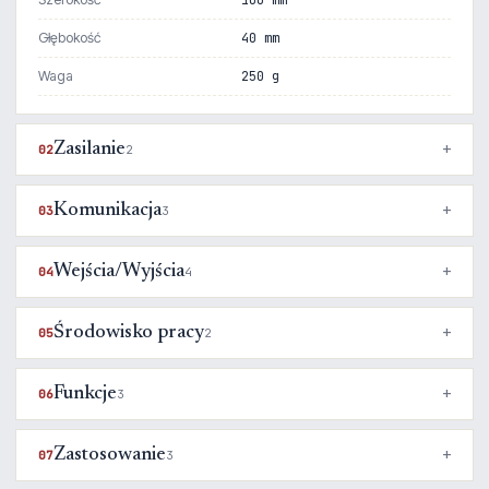
100 mm
Głębokość
40 mm
Waga
250 g
Zasilanie
02
2
Komunikacja
03
3
Wejścia/Wyjścia
04
4
Środowisko pracy
05
2
Funkcje
06
3
Zastosowanie
07
3