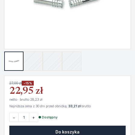
27,00 zł
−15%
22,95 zł
netto · brutto 28,23 zł
Najniższa cena z 30 dni przed obniżką:
33,21 zł
brutto
−
+
● Dostępny
Do koszyka