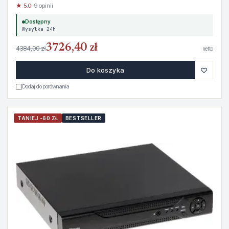
★ 5.0
· 9 opinii
Dostępny
Wysyłka 24h
3726,40 zł
4384,00 zł
netto
♡
Do koszyka
Dodaj do porównania
TANIEJ -60 ZŁ
BESTSELLER