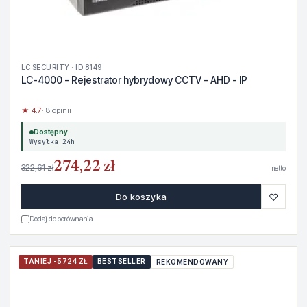
LC SECURITY · ID 8149
LC-4000 - Rejestrator hybrydowy CCTV - AHD - IP
★ 4.7
· 8 opinii
Dostępny
Wysyłka 24h
274,22 zł
322,61 zł
netto
♡
Do koszyka
Dodaj do porównania
TANIEJ -5724 ZŁ
BESTSELLER
REKOMENDOWANY