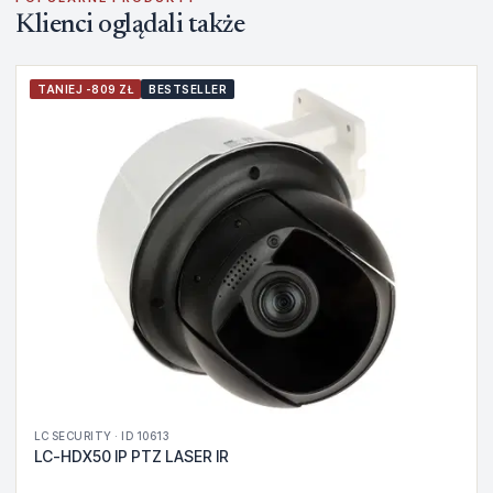
Klienci oglądali także
TANIEJ -809 ZŁ
BESTSELLER
LC SECURITY · ID 10613
LC-HDX50 IP PTZ LASER IR