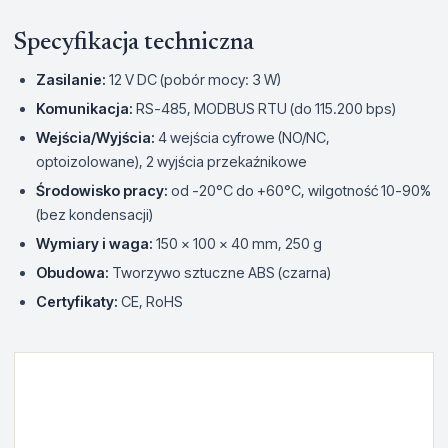
Specyfikacja techniczna
Zasilanie:
12 V DC (pobór mocy: 3 W)
Komunikacja:
RS-485, MODBUS RTU (do 115.200 bps)
Wejścia/Wyjścia:
4 wejścia cyfrowe (NO/NC,
optoizolowane), 2 wyjścia przekaźnikowe
Środowisko pracy:
od -20°C do +60°C, wilgotność 10-90%
(bez kondensacji)
Wymiary i waga:
150 x 100 x 40 mm, 250 g
Obudowa:
Tworzywo sztuczne ABS (czarna)
Certyfikaty:
CE, RoHS