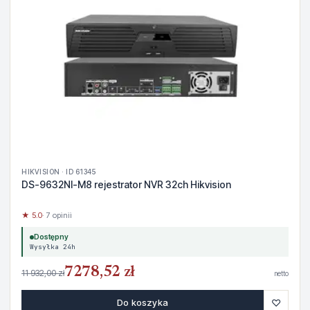
HIKVISION · ID 61345
DS-9632NI-M8 rejestrator NVR 32ch Hikvision
★ 5.0
· 7 opinii
Dostępny
Wysyłka 24h
7278,52 zł
11 932,00 zł
netto
♡
Do koszyka