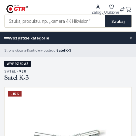
Zaloguj
Ulubione
Szukaj
Wszystkie kategorie
▾
Strona główna
›
Kontrolery dostepu
›
Satel K-3
WYPRZEDAŻ
SATEL ·
920
Satel K-3
−
15
%