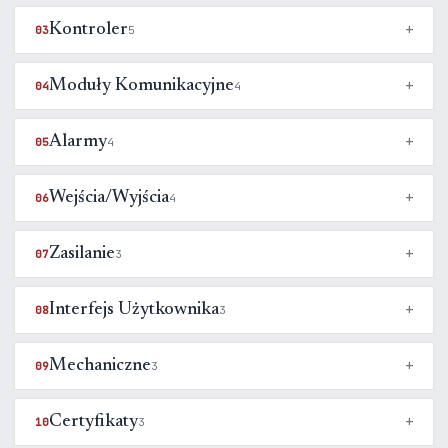
Kontroler
03
5
Moduły Komunikacyjne
04
4
Alarmy
05
4
Wejścia/Wyjścia
06
4
Zasilanie
07
3
Interfejs Użytkownika
08
3
Mechaniczne
09
3
Certyfikaty
10
3