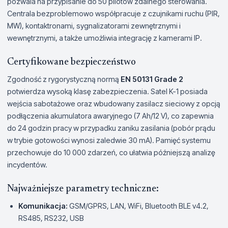
pozwala na przypisanie do 50 pilotów zdalnego sterowania.
Centrala bezproblemowo współpracuje z czujnikami ruchu (PIR,
MW), kontaktronami, sygnalizatorami zewnętrznymi i
wewnętrznymi, a także umożliwia integrację z kamerami IP.
Certyfikowane bezpieczeństwo
Zgodność z rygorystyczną normą
EN 50131 Grade 2
potwierdza wysoką klasę zabezpieczenia. Satel K-1 posiada
wejścia sabotażowe oraz wbudowany zasilacz sieciowy z opcją
podłączenia akumulatora awaryjnego (7 Ah/12 V), co zapewnia
do 24 godzin pracy w przypadku zaniku zasilania (pobór prądu
w trybie gotowości wynosi zaledwie 30 mA). Pamięć systemu
przechowuje do 10 000 zdarzeń, co ułatwia późniejszą analizę
incydentów.
Najważniejsze parametry techniczne:
Komunikacja:
GSM/GPRS, LAN, WiFi, Bluetooth BLE v4.2,
RS485, RS232, USB