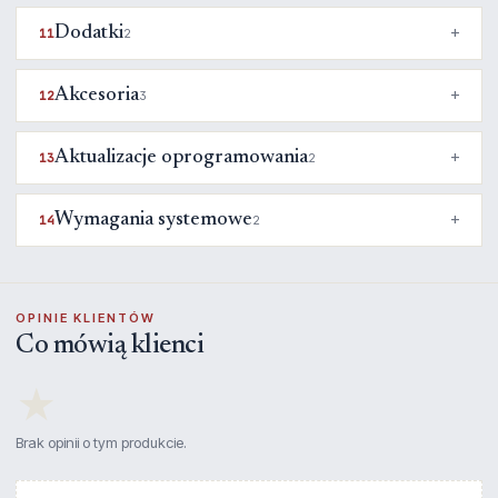
Dodatki
11
2
Akcesoria
12
3
Aktualizacje oprogramowania
13
2
Wymagania systemowe
14
2
OPINIE KLIENTÓW
Co mówią klienci
★
Brak opinii o tym produkcie.