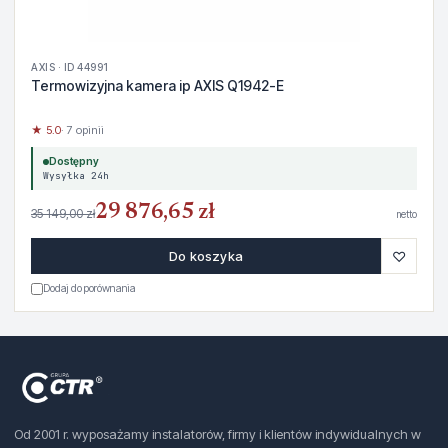
AXIS · ID 44991
Termowizyjna kamera ip AXIS Q1942-E
★ 5.0
· 7 opinii
Dostępny
Wysyłka 24h
29 876,65 zł
35 149,00 zł
netto
♡
Do koszyka
Dodaj do porównania
Od 2001 r. wyposażamy instalatorów, firmy i klientów indywidualnych w