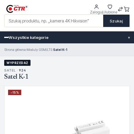
Zaloguj
Ulubione
Szukaj
Wszystkie kategorie
▾
Strona główna
›
Moduly GSM/LTE
›
Satel K-1
WYPRZEDAŻ
SATEL ·
924
Satel K-1
−
15
%