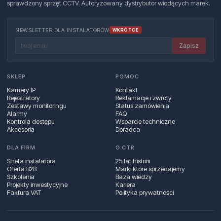
sprawdzony sprzęt CCTV. Autoryzowany dystrybutor wiodących marek.
NEWSLETTER DLA INSTALATORÓW
WKRÓTCE
Zapisz
SKLEP
POMOC
Kamery IP
Kontakt
Rejestratory
Reklamacje i zwroty
Zestawy monitoringu
Status zamówienia
Alarmy
FAQ
Kontrola dostępu
Wsparcie techniczne
Akcesoria
Doradca
DLA FIRM
O CTR
Strefa instalatora
25 lat historii
Oferta B2B
Marki które sprzedajemy
Szkolenia
Baza wiedzy
Projekty inwestycyjne
Kariera
Faktura VAT
Polityka prywatności