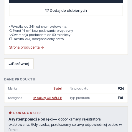
♡ Dodaj do ulubionych
◐
Wysyłka do 24h od skompletowania.
↻
Zwrot 14 dni bez podawania przyczyny
✓
Gwarancja producenta do 60 miesięcy
▢
Faktura VAT, dostępne ceny netto
Strona producenta →
⇄
Porównaj
DANE PRODUKTU
Marka
Satel
Nr produktu
924
Kategoria
Moduly GSM/LTE
Typ produktu
EOL
◆ DORADCA CTR
Asystent pomoże od ręki
— dobór kamery, rejestratora i
okablowania. Gdy trzeba, przekażemy sprawę odpowiedniej osobie w
firmie.