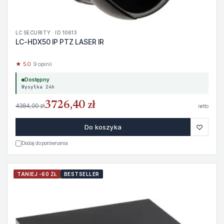
LC SECURITY · ID 10613
LC-HDX50 IP PTZ LASER IR
★ 5.0
· 9 opinii
Dostępny
Wysyłka 24h
3726,40 zł
4384,00 zł
netto
♡
Do koszyka
Dodaj do porównania
TANIEJ -60 ZŁ
BESTSELLER