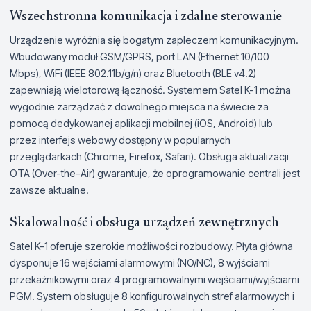
Wszechstronna komunikacja i zdalne sterowanie
Urządzenie wyróżnia się bogatym zapleczem komunikacyjnym.
Wbudowany moduł GSM/GPRS, port LAN (Ethernet 10/100
Mbps), WiFi (IEEE 802.11b/g/n) oraz Bluetooth (BLE v4.2)
zapewniają wielotorową łączność. Systemem Satel K-1 można
wygodnie zarządzać z dowolnego miejsca na świecie za
pomocą dedykowanej aplikacji mobilnej (iOS, Android) lub
przez interfejs webowy dostępny w popularnych
przeglądarkach (Chrome, Firefox, Safari). Obsługa aktualizacji
OTA (Over-the-Air) gwarantuje, że oprogramowanie centrali jest
zawsze aktualne.
Skalowalność i obsługa urządzeń zewnętrznych
Satel K-1 oferuje szerokie możliwości rozbudowy. Płyta główna
dysponuje 16 wejściami alarmowymi (NO/NC), 8 wyjściami
przekaźnikowymi oraz 4 programowalnymi wejściami/wyjściami
PGM. System obsługuje 8 konfigurowalnych stref alarmowych i