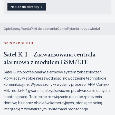
Napisz do doradcy →
Opis
Specyfikacja
Pliki do pobrania
Opinie
Pytania i odpowiedzi
OPIS PRODUKTU
Satel K-1 – Zaawansowana centrala
alarmowa z modułem GSM/LTE
Satel K-1 to profesjonalny alarmowy system zabezpieczeń,
który łączy w sobie niezawodność i nowoczesne technologie
komunikacyjne. Wyposażony w wydajny procesor ARM Cortex-
M4, moduł K-1 gwarantuje błyskawiczne przetwarzanie danych i
stabilną pracę. To idealne rozwiązanie do zabezpieczenia
domów, biur oraz obiektów komercyjnych, oferujące pełną
integrację z zewnętrznymi systemami monitoringu.