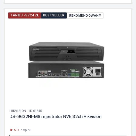
TANIEJ -5724 ZŁ
BESTSELLER
REKOMENDOWANY
HIKVISION · ID 61345
DS-9632NI-M8 rejestrator NVR 32ch Hikvision
★ 5.0
· 7 opinii