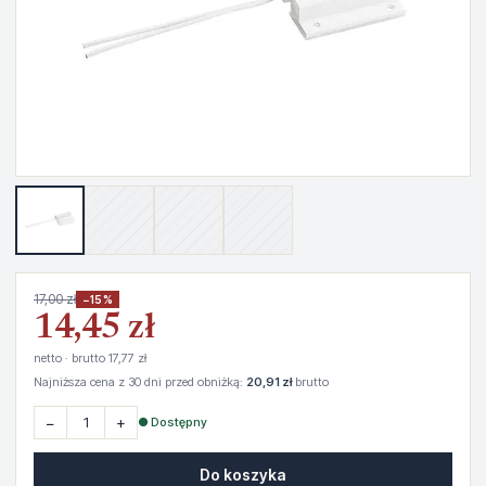
17,00 zł
−15%
14,45 zł
netto · brutto 17,77 zł
Najniższa cena z 30 dni przed obniżką:
20,91 zł
brutto
−
+
● Dostępny
Do koszyka