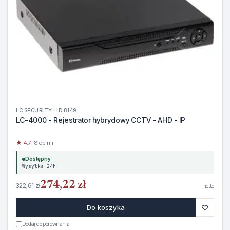
LC SECURITY · ID 8149
LC-4000 - Rejestrator hybrydowy CCTV - AHD - IP
★ 4.7
· 8 opinii
Dostępny
Wysyłka 24h
274,22 zł
322,61 zł
netto
♡
Do koszyka
Dodaj do porównania