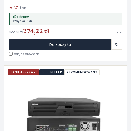
★ 4.7
· 8 opinii
Dostępny
Wysyłka 24h
274,22 zł
322,61 zł
netto
♡
Do koszyka
Dodaj do porównania
TANIEJ -5724 ZŁ
BESTSELLER
REKOMENDOWANY