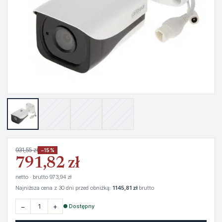
931,55 zł
−15%
791,82 zł
netto · brutto 973,94 zł
Najniższa cena z 30 dni przed obniżką:
1145,81 zł
brutto
−
+
● Dostępny