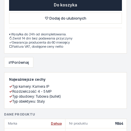
Do koszyka
♡ Dodaj do ulubionych
◐
Wysyłka do 24h od skompletowania.
↻
Zwrot 14 dni bez podawania przyczyny
✓
Gwarancja producenta do 60 miesięcy
▢
Faktura VAT, dostępne ceny netto
⇄
Porównaj
Najważniejsze cechy
✓
Typ kamery: Kamera IP
✓
Rozdzielczość: 4 - 5 MP
✓
Typ obudowy: Tubowa (bullet)
✓
Typ obiektywu: Staly
DANE PRODUKTU
Marka
Dahua
Nr produktu
9864