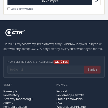
♡
Do koszyka
Dodaj do porównania
Od 2001 r. wyposażamy instalatorów, firmy i klientów indywidualnych w
sprawdzony sprzęt CCTV. Autoryzowany dystrybutor wiodących marek.
NEWSLETTER DLA INSTALATORÓW
WKRÓTCE
Zapisz
SKLEP
POMOC
Kamery IP
Kontakt
Rejestratory
Reklamacje i zwroty
Zestawy monitoringu
Status zamówienia
Alarmy
FAQ
Kontrola dostępu
Wsparcie techniczne