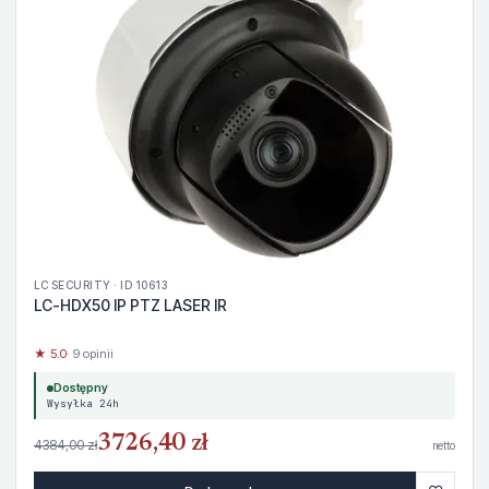
LC SECURITY · ID 10613
LC-HDX50 IP PTZ LASER IR
★ 5.0
· 9 opinii
Dostępny
Wysyłka 24h
3726,40 zł
4384,00 zł
netto