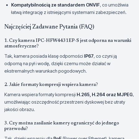
Kompatybilnością ze standardem ONVIF
, co umożliwia
łatwą integrację z istniejącymi systemami zabezpieczeń.
Najczęściej Zadawane Pytania (FAQ)
1. Czy kamera IPC-HFW4431EP-S jest odporna na warunki
atmosferyczne?
Tak, kamera posiada klasę odporności
IP67
, co czyni ją
odporną na pył i wodę, dzięki czemu może działać w
ekstremalnych warunkach pogodowych.
2. Jakie formaty kompresji wspiera kamera?
Kamera wspiera formaty kompresji
H.265, H.264 oraz MJPEG
,
umożliwiając oszczędność przestrzeni dyskowej bez utraty
jakości obrazu.
3. Czy można zasilanie kamery ograniczyć do jednego
przewodu?
Tak, dzięki wsparciu dla
PoE
(Power over Ethernet), kamera