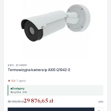
AXIS · ID 44991
Termowizyjna kamera ip AXIS Q1942-E
★ 5.0
· 7 opinii
Dostępny
Wysyłka 24h
29 876,65 zł
35 149,00 zł
netto