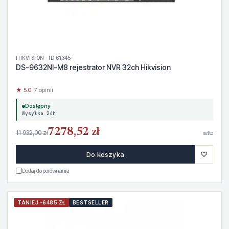
HIKVISION · ID 61345
DS-9632NI-M8 rejestrator NVR 32ch Hikvision
★ 5.0
· 7 opinii
Dostępny
Wysyłka 24h
7278,52 zł
11 932,00 zł
netto
♡
Do koszyka
Dodaj do porównania
TANIEJ -6485 ZŁ
BESTSELLER