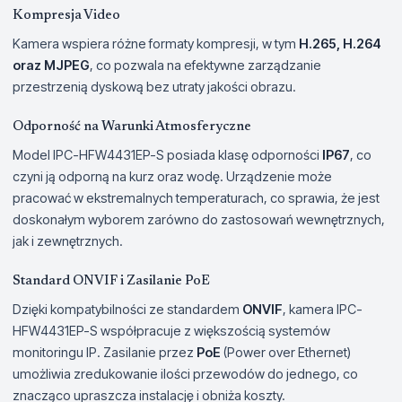
Kompresja Video
Kamera wspiera różne formaty kompresji, w tym
H.265, H.264
oraz MJPEG
, co pozwala na efektywne zarządzanie
przestrzenią dyskową bez utraty jakości obrazu.
Odporność na Warunki Atmosferyczne
Model IPC-HFW4431EP-S posiada klasę odporności
IP67
, co
czyni ją odporną na kurz oraz wodę. Urządzenie może
pracować w ekstremalnych temperaturach, co sprawia, że jest
doskonałym wyborem zarówno do zastosowań wewnętrznych,
jak i zewnętrznych.
Standard ONVIF i Zasilanie PoE
Dzięki kompatybilności ze standardem
ONVIF
, kamera IPC-
HFW4431EP-S współpracuje z większością systemów
monitoringu IP. Zasilanie przez
PoE
(Power over Ethernet)
umożliwia zredukowanie ilości przewodów do jednego, co
znacząco upraszcza instalację i obniża koszty.