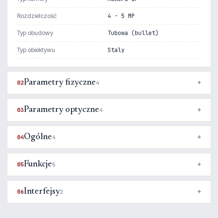
Rozdzielczość
4 - 5 MP
Typ obudowy
Tubowa (bullet)
Typ obiektywu
Staly
Parametry fizyczne
02
4
Parametry optyczne
03
4
Ogólne
04
4
Funkcje
05
5
Interfejsy
06
2