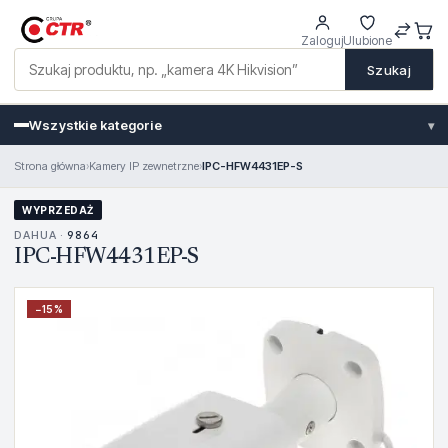
Zaloguj
Ulubione
Szukaj
Wszystkie kategorie
▾
Strona główna
›
Kamery IP zewnetrzne
›
IPC-HFW4431EP-S
WYPRZEDAŻ
DAHUA ·
9864
IPC-HFW4431EP-S
−
15
%