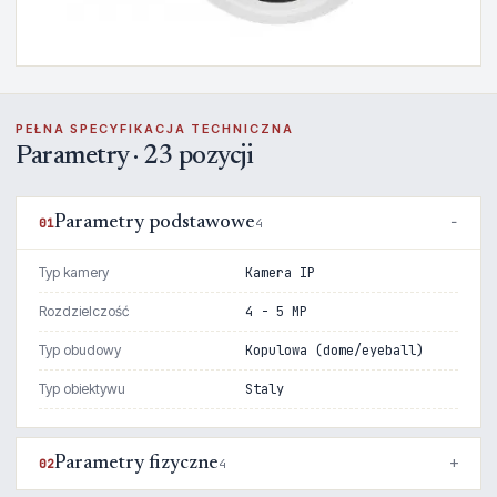
PEŁNA SPECYFIKACJA TECHNICZNA
Parametry · 23 pozycji
Parametry podstawowe
01
4
Typ kamery
Kamera IP
Rozdzielczość
4 - 5 MP
Typ obudowy
Kopulowa (dome/eyeball)
Typ obiektywu
Staly
Parametry fizyczne
02
4