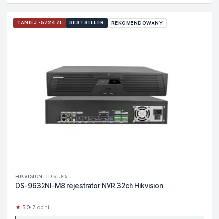
TANIEJ -5724 ZŁ
BESTSELLER
REKOMENDOWANY
HIKVISION · ID 61345
DS-9632NI-M8 rejestrator NVR 32ch Hikvision
★ 5.0
· 7 opinii