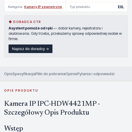
Kategoria
Kamery IP zewnetrzne
Typ produktu
EOL
◆ DORADCA CTR
Asystent pomoże od ręki
— dobór kamery, rejestratora i
okablowania. Gdy trzeba, przekażemy sprawę odpowiedniej osobie w
firmie.
Napisz do doradcy →
Opis
Specyfikacja
Pliki do pobrania
Opinie
Pytania i odpowiedzi
OPIS PRODUKTU
Kamera IP IPC-HDW4421MP -
Szczegółowy Opis Produktu
Wstęp