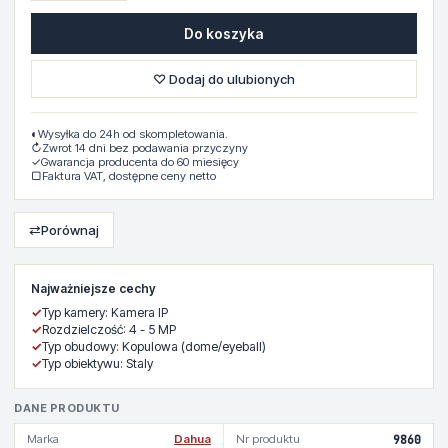
Do koszyka
♡ Dodaj do ulubionych
◐
Wysyłka do 24h od skompletowania.
↻
Zwrot 14 dni bez podawania przyczyny
✓
Gwarancja producenta do 60 miesięcy
▢
Faktura VAT, dostępne ceny netto
⇄
Porównaj
Najważniejsze cechy
✓
Typ kamery: Kamera IP
✓
Rozdzielczość: 4 - 5 MP
✓
Typ obudowy: Kopulowa (dome/eyeball)
✓
Typ obiektywu: Staly
DANE PRODUKTU
Marka
Dahua
Nr produktu
9860