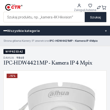
Zaloguj
Ulubione
Szukaj
Wszystkie kategorie
▾
Strona główna
›
Kamery IP zewnetrzne
›
IPC-HDW4421MP - Kamera IP 4 Mpix
WYPRZEDAŻ
DAHUA ·
9860
IPC-HDW4421MP - Kamera IP 4 Mpix
−
15
%