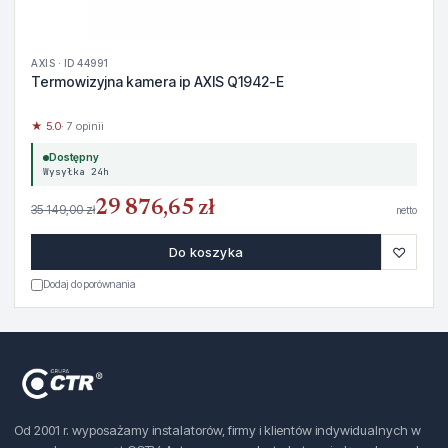
AXIS · ID 44991
Termowizyjna kamera ip AXIS Q1942-E
★ 5.0
· 7 opinii
Dostępny
Wysyłka 24h
29 876,65 zł
35 149,00 zł
netto
♡
Do koszyka
Dodaj do porównania
Od 2001 r. wyposażamy instalatorów, firmy i klientów indywidualnych w