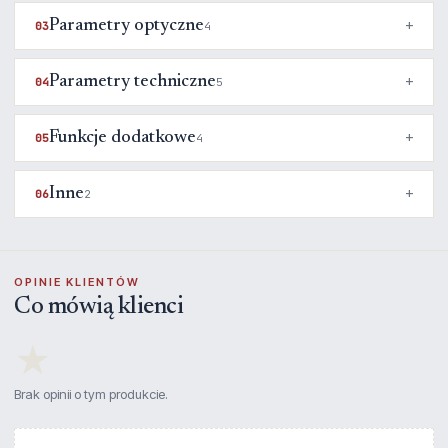
Parametry optyczne
03
4
Parametry techniczne
04
5
Funkcje dodatkowe
05
4
Inne
06
2
OPINIE KLIENTÓW
Co mówią klienci
★
Brak opinii o tym produkcie.