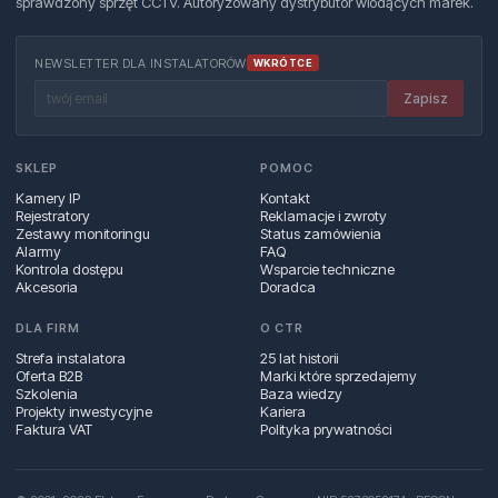
sprawdzony sprzęt CCTV. Autoryzowany dystrybutor wiodących marek.
NEWSLETTER DLA INSTALATORÓW
WKRÓTCE
Zapisz
SKLEP
POMOC
Kamery IP
Kontakt
Rejestratory
Reklamacje i zwroty
Zestawy monitoringu
Status zamówienia
Alarmy
FAQ
Kontrola dostępu
Wsparcie techniczne
Akcesoria
Doradca
DLA FIRM
O CTR
Strefa instalatora
25 lat historii
Oferta B2B
Marki które sprzedajemy
Szkolenia
Baza wiedzy
Projekty inwestycyjne
Kariera
Faktura VAT
Polityka prywatności