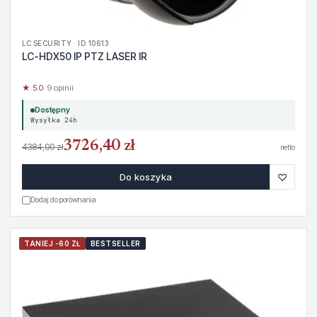
LC SECURITY · ID 10613
LC-HDX50 IP PTZ LASER IR
★ 5.0
· 9 opinii
Dostępny
Wysyłka 24h
3726,40 zł
4384,00 zł
netto
♡
Do koszyka
Dodaj do porównania
TANIEJ -60 ZŁ
BESTSELLER