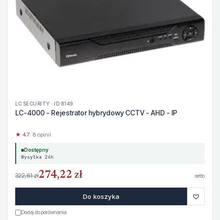
LC SECURITY · ID 8149
LC-4000 - Rejestrator hybrydowy CCTV - AHD - IP
★ 4.7
· 8 opinii
Dostępny
Wysyłka 24h
274,22 zł
322,61 zł
netto
♡
Do koszyka
Dodaj do porównania