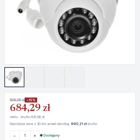
805,05 zł
−15%
684,29 zł
netto · brutto 841,68 zł
Najniższa cena z 30 dni przed obniżką:
990,21 zł
brutto
−
+
● Dostępny