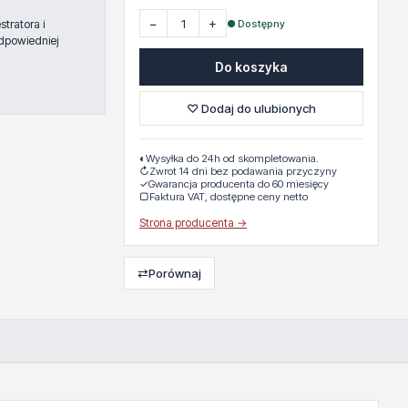
−
+
● Dostępny
tratora i
dpowiedniej
Do koszyka
♡ Dodaj do ulubionych
◐
Wysyłka do 24h od skompletowania.
↻
Zwrot 14 dni bez podawania przyczyny
✓
Gwarancja producenta do 60 miesięcy
▢
Faktura VAT, dostępne ceny netto
Strona producenta →
⇄
Porównaj