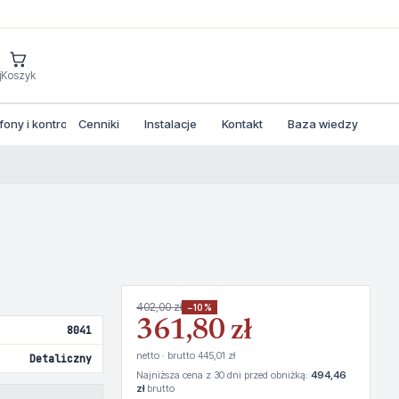
j
Koszyk
ny i kontrola dostepu
Cenniki
Instalacje
Kontakt
Baza wiedzy
402,00 zł
−10%
361,80 zł
8041
netto · brutto 445,01 zł
Detaliczny
Najniższa cena z 30 dni przed obniżką:
494,46
zł
brutto