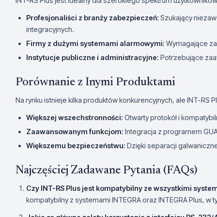
INT-RS Plus jest idealny dla szerokiego spektrum użytkowników
Profesjonaliści z branży zabezpieczeń:
Szukający niezaw
integracyjnych.
Firmy z dużymi systemami alarmowymi:
Wymagające zaa
Instytucje publiczne i administracyjne:
Potrzebujące zaa
Porównanie z Inymi Produktami
Na rynku istnieje kilka produktów konkurencyjnych, ale INT-RS Plu
Większej wszechstronności:
Otwarty protokół i kompatyb
Zaawansowanym funkcjom:
Integracja z programem GUA
Większemu bezpieczeństwu:
Dzięki separacji galwaniczne
Najczęściej Zadawane Pytania (FAQs)
Czy INT-RS Plus jest kompatybilny ze wszystkimi syst
kompatybilny z systemami INTEGRA oraz INTEGRA Plus, w ty