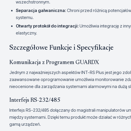
wszechstronnym.
Separacja galwaniczna:
Chroni przed różnicą potencjałó
systemu.
Otwarty protokół do integracji:
Umożliwia integrację z inn
elastyczny.
Szczegółowe Funkcje i Specyfikacje
Komunikacja z Programem GUARDX
Jednym z najważniejszych aspektów INT-RS Plus jest jego zd
zaawansowane oprogramowanie umożliwia monitorowanie zdarz
nieocenione dla zarządzania systemami alarmowymi na dużą sk
Interfejs RS-232/485
Interfejs RS-232/485 dołączany do magistrali manipulatorów um
między systemami. Dzięki temu produkt może działać w różnych
gamą urządzeń.