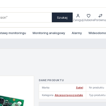
Szukaj
Zaloguj
Ulubione
Porówna
stawy monitoringu
Monitoring analogowy
Alarmy
Wideodomofo
DANE PRODUKTU
Marka
Satel
Nr produktu
Kategoria
Akcesoria pozostałe
Typ produktu