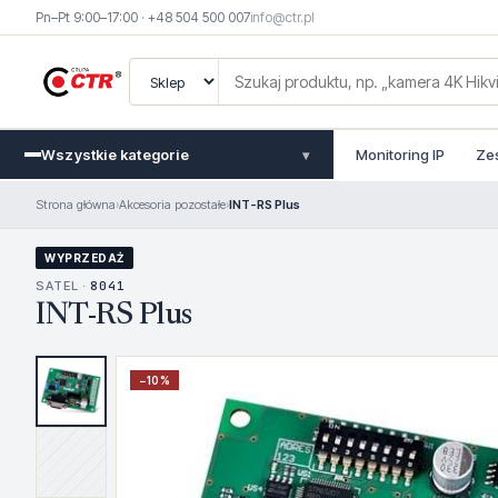
Pn–Pt 9:00–17:00 · +48 504 500 007
info@ctr.pl
Wszystkie kategorie
Monitoring IP
Ze
▾
Strona główna
›
Akcesoria pozostałe
›
INT-RS Plus
WYPRZEDAŻ
SATEL ·
8041
INT-RS Plus
−
10
%