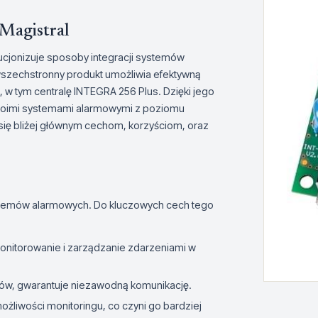
Magistral
ucjonizuje sposoby integracji systemów
wszechstronny produkt umożliwia efektywną
 tym centralę INTEGRA 256 Plus. Dzięki jego
woimi systemami alarmowymi z poziomu
 się bliżej głównym cechom, korzyściom, oraz
systemów alarmowych. Do kluczowych cech tego
onitorowanie i zarządzanie zdarzeniami w
rów, gwarantuje niezawodną komunikację.
żliwości monitoringu, co czyni go bardziej