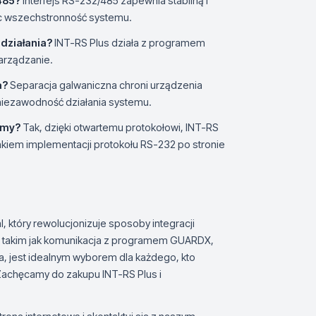
/485?
Interfejs RS-232/485 zapewnia stabilną i
c wszechstronność systemu.
działania?
INT-RS Plus działa z programem
arządzanie.
a?
Separacja galwaniczna chroni urządzenia
niezawodność działania systemu.
rmy?
Tak, dzięki otwartemu protokołowi, INT-RS
kiem implementacji protokołu RS-232 po stronie
, który rewolucjonizuje sposoby integracji
 takim jak komunikacja z programem GUARDX,
, jest idealnym wyborem dla każdego, kto
achęcamy do zakupu INT-RS Plus i