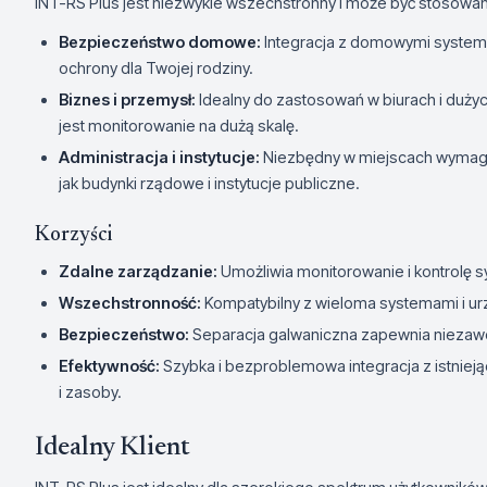
INT-RS Plus jest niezwykle wszechstronny i może być stosowany
Bezpieczeństwo domowe:
Integracja z domowymi syste
ochrony dla Twojej rodziny.
Biznes i przemysł:
Idealny do zastosowań w biurach i duż
jest monitorowanie na dużą skalę.
Administracja i instytucje:
Niezbędny w miejscach wymag
jak budynki rządowe i instytucje publiczne.
Korzyści
Zdalne zarządzanie:
Umożliwia monitorowanie i kontrolę 
Wszechstronność:
Kompatybilny z wieloma systemami i ur
Bezpieczeństwo:
Separacja galwaniczna zapewnia niezawo
Efektywność:
Szybka i bezproblemowa integracja z istnie
i zasoby.
Idealny Klient