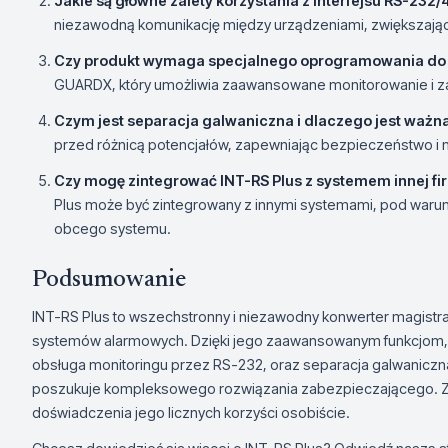
Jakie są główne zalety korzystania z interfejsu RS-232
niezawodną komunikację między urządzeniami, zwiększają
Czy produkt wymaga specjalnego oprogramowania do 
GUARDX, który umożliwia zaawansowane monitorowanie i z
Czym jest separacja galwaniczna i dlaczego jest ważn
przed różnicą potencjałów, zapewniając bezpieczeństwo i 
Czy mogę zintegrować INT-RS Plus z systemem innej fi
Plus może być zintegrowany z innymi systemami, pod warun
obcego systemu.
Podsumowanie
INT-RS Plus to wszechstronny i niezawodny konwerter magistral
systemów alarmowych. Dzięki jego zaawansowanym funkcjom,
obsługa monitoringu przez RS-232, oraz separacja galwaniczna
poszukuje kompleksowego rozwiązania zabezpieczającego. Z
doświadczenia jego licznych korzyści osobiście.