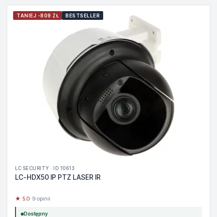
TANIEJ -809 ZŁ
BESTSELLER
LC SECURITY · ID 10613
LC-HDX50 IP PTZ LASER IR
★ 5.0
· 9 opinii
Dostępny