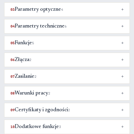
Parametry optyczne
03
4
Parametry techniczne
04
6
Funkcje
05
5
Złącza
06
2
Zasilanie
07
2
Warunki pracy
08
2
Certyfikaty i zgodności
09
2
Dodatkowe funkcje
10
3