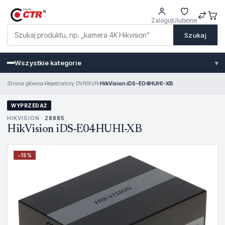
Zaloguj
Ulubione
Szukaj
Wszystkie kategorie
▾
Strona główna
›
Rejestratory DVR/XVR
›
HikVision iDS-E04HUHI-XB
WYPRZEDAŻ
HIKVISION ·
28885
HikVision iDS-E04HUHI-XB
−
15
%