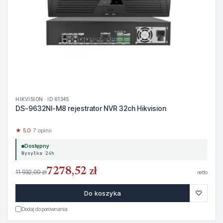
HIKVISION · ID 61345
DS-9632NI-M8 rejestrator NVR 32ch Hikvision
★ 5.0
· 7 opinii
Dostępny
Wysyłka 24h
7278,52 zł
11 932,00 zł
netto
♡
Do koszyka
Dodaj do porównania