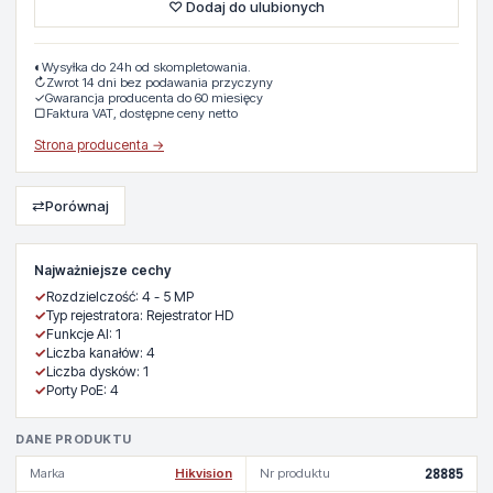
♡ Dodaj do ulubionych
◐
Wysyłka do 24h od skompletowania.
↻
Zwrot 14 dni bez podawania przyczyny
✓
Gwarancja producenta do 60 miesięcy
▢
Faktura VAT, dostępne ceny netto
Strona producenta →
⇄
Porównaj
Najważniejsze cechy
✓
Rozdzielczość: 4 - 5 MP
✓
Typ rejestratora: Rejestrator HD
✓
Funkcje AI: 1
✓
Liczba kanałów: 4
✓
Liczba dysków: 1
✓
Porty PoE: 4
DANE PRODUKTU
Marka
Hikvision
Nr produktu
28885