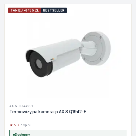
TANIEJ -6485 ZŁ
BESTSELLER
AXIS · ID 44991
Termowizyjna kamera ip AXIS Q1942-E
★ 5.0
· 7 opinii
Dostępny