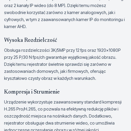
oraz 2 kanały IP wideo (do 8 MP). Dzięki temu możesz
swobodnie korzystać zarówno z kamer analogowych, jak i
cyfrowych, w tym z zaawansowanych kamer IP do monitoringu i
kamer AHD.
Wysoka Rozdzielczość
Obsługa rozdzielczości 3K/5MP przy 12 fps oraz 1920×1080P
przy 25 P/30 N fps/ch gwarantuje wyjątkową jakość obrazu.
Dzięki temu rejestrator świetnie sprawdzi się zarówno w
zastosowaniach domowych, jak i firmowych, oferując
kryształowo czysty obraz w każdych warunkach.
Kompresja i Strumienie
Urządzenie wykorzystuje zaawansowany standard kompresji
H.265 Pro/H.265, co pozwala na efektywną redukcję plików i
oszczędność miejsca na nośnikach danych. Dodatkowo,
rejestrator obsługuje dwa strumienie wideo, co umożliwia
jednoczesne przesyłanie obrazu w różnej jakości.