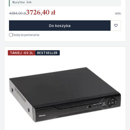
Wysyłka 24h
3726,40 zł
4384,00 zł
netto
♡
Do koszyka
Dodaj do porównania
TANIEJ -60 ZŁ
BESTSELLER