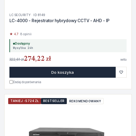
LC SECURITY · ID 8149
LC-4000 - Rejestrator hybrydowy CCTV - AHD - IP
★ 4.7
· 8 opinii
Dostępny
Wysyłka 24h
274,22 zł
322,61 zł
netto
♡
Do koszyka
Dodaj do porównania
TANIEJ -5724 ZŁ
BESTSELLER
REKOMENDOWANY