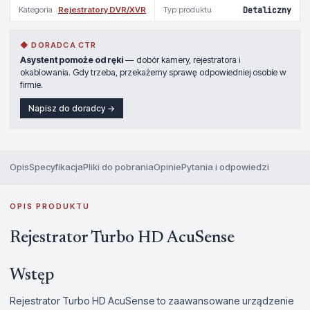
Kategoria
Rejestratory DVR/XVR
Typ produktu
Detaliczny
◆ DORADCA CTR
Asystent pomoże od ręki
— dobór kamery, rejestratora i
okablowania. Gdy trzeba, przekażemy sprawę odpowiedniej osobie w
firmie.
Napisz do doradcy →
Opis
Specyfikacja
Pliki do pobrania
Opinie
Pytania i odpowiedzi
OPIS PRODUKTU
Rejestrator Turbo HD AcuSense
Wstęp
Rejestrator Turbo HD AcuSense to zaawansowane urządzenie