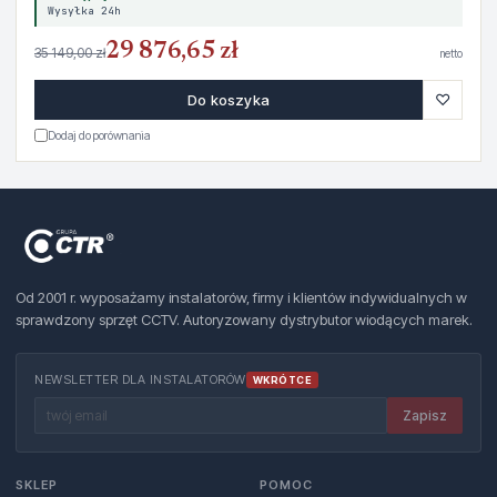
Wysyłka 24h
29 876,65 zł
35 149,00 zł
netto
♡
Do koszyka
Dodaj do porównania
Od 2001 r. wyposażamy instalatorów, firmy i klientów indywidualnych w
sprawdzony sprzęt CCTV. Autoryzowany dystrybutor wiodących marek.
NEWSLETTER DLA INSTALATORÓW
WKRÓTCE
Zapisz
SKLEP
POMOC