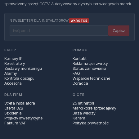
sprawdzony sprzęt CCTV. Autoryzowany dystrybutor wiodących marek.
NEWSLETTER DLA INSTALATORÓW
WKRÓTCE
Zapisz
SKLEP
POMOC
Kamery IP
Kontakt
Rejestratory
Reklamacje i zwroty
Zestawy monitoringu
Status zamówienia
Alarmy
FAQ
Kontrola dostępu
Wsparcie techniczne
Akcesoria
Doradca
DLA FIRM
O CTR
Strefa instalatora
25 lat historii
Oferta B2B
Marki które sprzedajemy
Szkolenia
Baza wiedzy
Projekty inwestycyjne
Kariera
Faktura VAT
Polityka prywatności