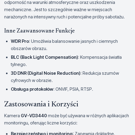
odporność na warunki atmosferyczne oraz uszkodzenia
mechaniczne. Jest to szczególnie ważne w miejscach
narażonych na intensywny ruch i potencjalne próby sabotażu.
Inne Zaawansowane Funkcje
WDR Pro
: Umożliwia balansowanie jasnych i ciemnych
obszarów obrazu.
BLC (Back Light Compensation)
: Kompensacja światła
tylnego.
3D DNR (Digital Noise Reduction)
: Redukcja szumów
cyfrowych w obrazie.
Obsługa protokołów
: ONVIF, PSIA, RTSP.
Zastosowania i Korzyści
Kamera
GV-VD3440
może być używana w różnych aplikacjach
monitoringu, oferując liczne korzyści:
Bezpieczeństwo i monitoring
: Zapewnia dokładne,