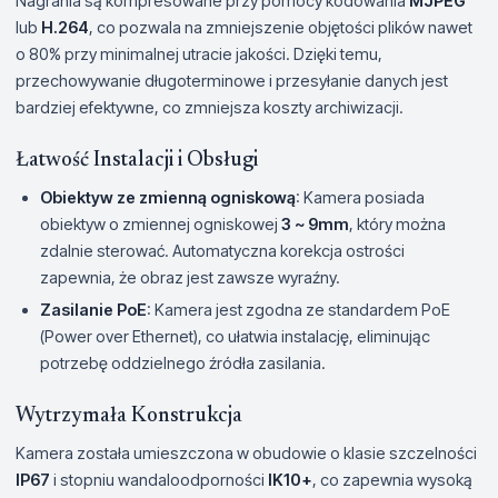
Nagrania są kompresowane przy pomocy kodowania
MJPEG
lub
H.264
, co pozwala na zmniejszenie objętości plików nawet
o 80% przy minimalnej utracie jakości. Dzięki temu,
przechowywanie długoterminowe i przesyłanie danych jest
bardziej efektywne, co zmniejsza koszty archiwizacji.
Łatwość Instalacji i Obsługi
Obiektyw ze zmienną ogniskową
: Kamera posiada
obiektyw o zmiennej ogniskowej
3 ~ 9mm
, który można
zdalnie sterować. Automatyczna korekcja ostrości
zapewnia, że obraz jest zawsze wyraźny.
Zasilanie PoE
: Kamera jest zgodna ze standardem PoE
(Power over Ethernet), co ułatwia instalację, eliminując
potrzebę oddzielnego źródła zasilania.
Wytrzymała Konstrukcja
Kamera została umieszczona w obudowie o klasie szczelności
IP67
i stopniu wandaloodporności
IK10+
, co zapewnia wysoką