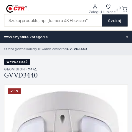
Zaloguj
Ulubione
Szukaj
Wszystkie kategorie
▾
Strona główna
›
Kamery IP wandaloodporne
›
GV-VD3440
WYPRZEDAŻ
GEOVISION ·
7441
GV-VD3440
−
15
%