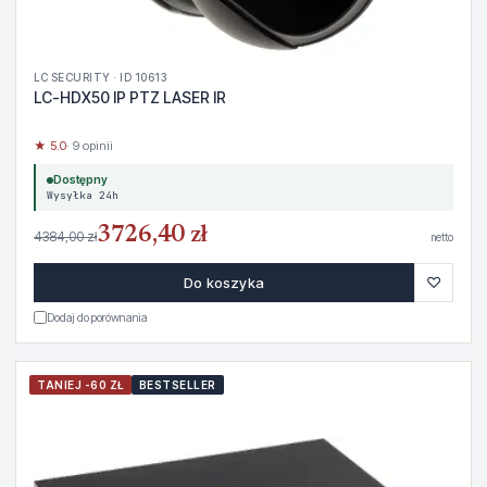
LC SECURITY · ID 10613
LC-HDX50 IP PTZ LASER IR
★ 5.0
· 9 opinii
Dostępny
Wysyłka 24h
3726,40 zł
4384,00 zł
netto
♡
Do koszyka
Dodaj do porównania
TANIEJ -60 ZŁ
BESTSELLER