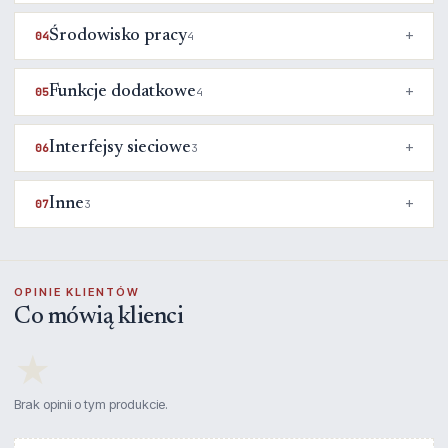
Środowisko pracy
04
4
Funkcje dodatkowe
05
4
Interfejsy sieciowe
06
3
Inne
07
3
OPINIE KLIENTÓW
Co mówią klienci
★
Brak opinii o tym produkcie.