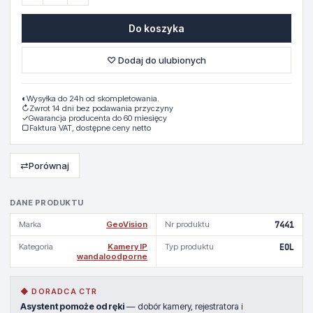
Do koszyka
♡ Dodaj do ulubionych
◐
Wysyłka do 24h od skompletowania.
↻
Zwrot 14 dni bez podawania przyczyny
✓
Gwarancja producenta do 60 miesięcy
▢
Faktura VAT, dostępne ceny netto
⇄
Porównaj
DANE PRODUKTU
Marka
GeoVision
Nr produktu
7441
Kategoria
Kamery IP
Typ produktu
EOL
wandaloodporne
◆ DORADCA CTR
Asystent pomoże od ręki
— dobór kamery, rejestratora i