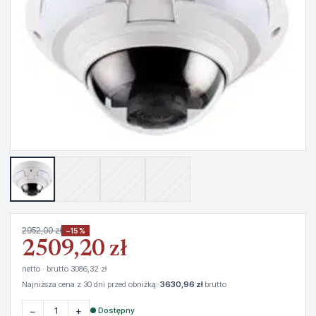
2952,00 zł
−15%
2509,20 zł
netto · brutto 3086,32 zł
Najniższa cena z 30 dni przed obniżką:
3630,96 zł
brutto
−
+
● Dostępny