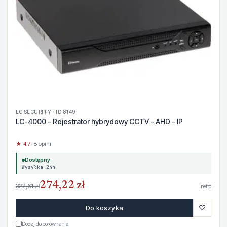
LC SECURITY · ID 8149
LC-4000 - Rejestrator hybrydowy CCTV - AHD - IP
★ 4.7
· 8 opinii
Dostępny
Wysyłka 24h
274,22 zł
322,61 zł
netto
♡
Do koszyka
Dodaj do porównania