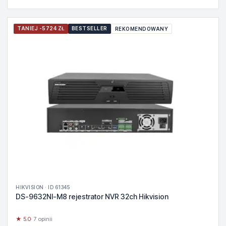
TANIEJ -5724 ZŁ
BESTSELLER
REKOMENDOWANY
HIKVISION · ID 61345
DS-9632NI-M8 rejestrator NVR 32ch Hikvision
★ 5.0
· 7 opinii