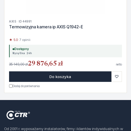
AXIS · ID 44991
Termowizyjna kamera ip AXIS Q1942-E
★ 5.0
· 7 opinii
Dostępny
Wysyłka 24h
29 876,65 zł
35 149,00 zł
netto
♡
Do koszyka
Dodaj do porównania
Od 2001 r. wyposażamy instalatorów, firmy i klientów indywidualnych w