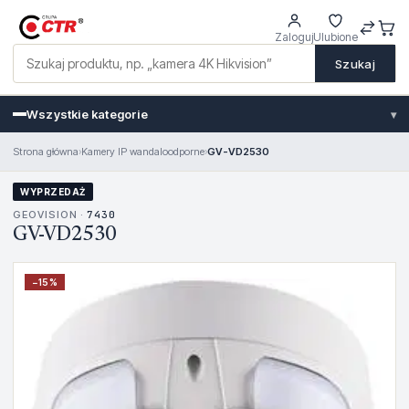
Zaloguj
Ulubione
Szukaj
Wszystkie kategorie
▾
Strona główna
›
Kamery IP wandaloodporne
›
GV-VD2530
WYPRZEDAŻ
GEOVISION ·
7430
GV-VD2530
−
15
%