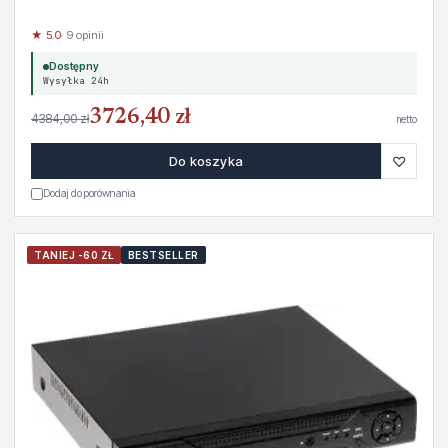
★ 5.0
· 9 opinii
Dostępny
Wysyłka 24h
3726,40 zł
4384,00 zł
netto
♡
Do koszyka
Dodaj do porównania
TANIEJ -60 ZŁ
BESTSELLER