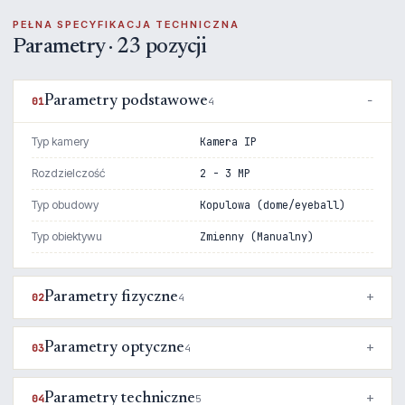
PEŁNA SPECYFIKACJA TECHNICZNA
Parametry · 23 pozycji
Parametry podstawowe
01
4
Typ kamery
Kamera IP
Rozdzielczość
2 - 3 MP
Typ obudowy
Kopulowa (dome/eyeball)
Typ obiektywu
Zmienny (Manualny)
Parametry fizyczne
02
4
Parametry optyczne
03
4
Parametry techniczne
04
5