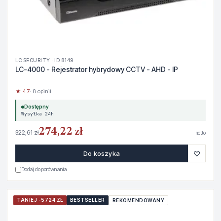
LC SECURITY · ID 8149
LC-4000 - Rejestrator hybrydowy CCTV - AHD - IP
★ 4.7
· 8 opinii
Dostępny
Wysyłka 24h
274,22 zł
322,61 zł
netto
♡
Do koszyka
Dodaj do porównania
TANIEJ -5724 ZŁ
BESTSELLER
REKOMENDOWANY