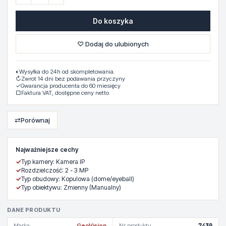
Do koszyka
♡ Dodaj do ulubionych
◐
Wysyłka do 24h od skompletowania.
↻
Zwrot 14 dni bez podawania przyczyny
✓
Gwarancja producenta do 60 miesięcy
▢
Faktura VAT, dostępne ceny netto
⇄
Porównaj
Najważniejsze cechy
✓
Typ kamery: Kamera IP
✓
Rozdzielczość: 2 - 3 MP
✓
Typ obudowy: Kopulowa (dome/eyeball)
✓
Typ obiektywu: Zmienny (Manualny)
DANE PRODUKTU
Marka
GeoVision
Nr produktu
7430