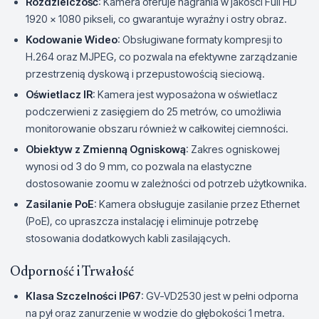
Rozdzielczość
: Kamera oferuje nagrania w jakości Full HD
1920 x 1080 pikseli, co gwarantuje wyraźny i ostry obraz.
Kodowanie Wideo
: Obsługiwane formaty kompresji to
H.264 oraz MJPEG, co pozwala na efektywne zarządzanie
przestrzenią dyskową i przepustowością sieciową.
Oświetlacz IR
: Kamera jest wyposażona w oświetlacz
podczerwieni z zasięgiem do 25 metrów, co umożliwia
monitorowanie obszaru również w całkowitej ciemności.
Obiektyw z Zmienną Ogniskową
: Zakres ogniskowej
wynosi od 3 do 9 mm, co pozwala na elastyczne
dostosowanie zoomu w zależności od potrzeb użytkownika.
Zasilanie PoE
: Kamera obsługuje zasilanie przez Ethernet
(PoE), co upraszcza instalację i eliminuje potrzebę
stosowania dodatkowych kabli zasilających.
Odporność i Trwałość
Klasa Szczelności IP67
: GV-VD2530 jest w pełni odporna
na pył oraz zanurzenie w wodzie do głębokości 1 metra.