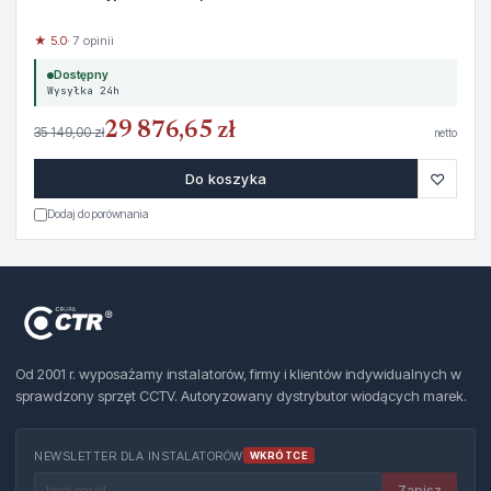
★ 5.0
· 7 opinii
Dostępny
Wysyłka 24h
29 876,65 zł
35 149,00 zł
netto
♡
Do koszyka
Dodaj do porównania
Od 2001 r. wyposażamy instalatorów, firmy i klientów indywidualnych w
sprawdzony sprzęt CCTV. Autoryzowany dystrybutor wiodących marek.
NEWSLETTER DLA INSTALATORÓW
WKRÓTCE
Zapisz