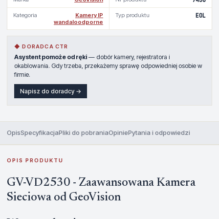
Kategoria
Kamery IP
Typ produktu
EOL
wandaloodporne
◆ DORADCA CTR
Asystent pomoże od ręki
— dobór kamery, rejestratora i
okablowania. Gdy trzeba, przekażemy sprawę odpowiedniej osobie w
firmie.
Napisz do doradcy →
Opis
Specyfikacja
Pliki do pobrania
Opinie
Pytania i odpowiedzi
OPIS PRODUKTU
GV-VD2530 - Zaawansowana Kamera
Sieciowa od GeoVision