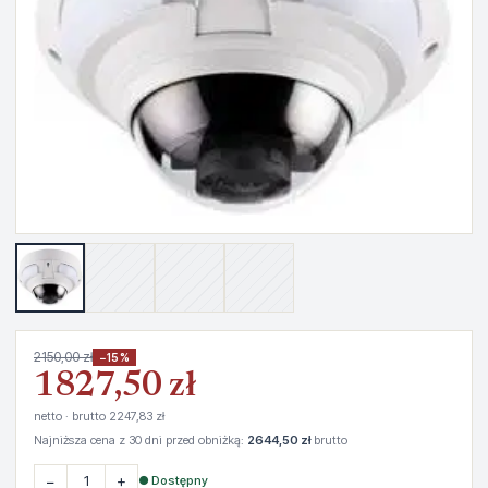
2150,00 zł
−15%
1827,50 zł
netto · brutto 2247,83 zł
Najniższa cena z 30 dni przed obniżką:
2644,50 zł
brutto
−
+
● Dostępny