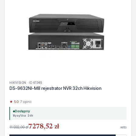
HIKVISION · ID 61345
DS-9632NI-M8 rejestrator NVR 32ch Hikvision
★ 5.0
· 7 opinii
Dostępny
Wysyłka 24h
7278,52 zł
11 932,00 zł
netto