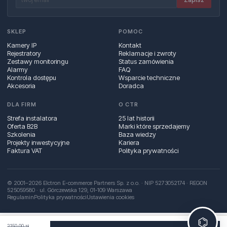
SKLEP
POMOC
Kamery IP
Kontakt
Rejestratory
Reklamacje i zwroty
Zestawy monitoringu
Status zamówienia
Alarmy
FAQ
Kontrola dostępu
Wsparcie techniczne
Akcesoria
Doradca
DLA FIRM
O CTR
Strefa instalatora
25 lat historii
Oferta B2B
Marki które sprzedajemy
Szkolenia
Baza wiedzy
Projekty inwestycyjne
Kariera
Faktura VAT
Polityka prywatności
© 2001–2026 Elctron E-commerce Partners Sp. z o.o. · NIP 5273052174 · REGON
525059580 · ul. Górczewska 129, 01‑109 Warszawa
Regulamin
Polityka prywatności
Ustawienia cookies
⌬
2150,00 zł