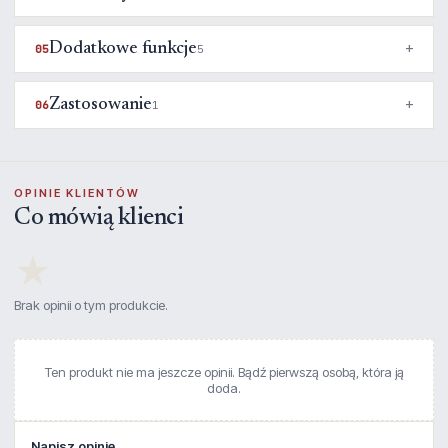
Dodatkowe funkcje
05
5
Zastosowanie
06
1
OPINIE KLIENTÓW
Co mówią klienci
★
Brak opinii o tym produkcie.
Ten produkt nie ma jeszcze opinii. Bądź pierwszą osobą, która ją
doda.
Napisz opinię