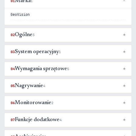
Marka
01
1
GeoVision
Ogólne
02
3
System operacyjny
03
1
Wymagania sprzętowe
04
5
Nagrywanie
05
4
Monitorowanie
06
2
Funkcje dodatkowe
07
4