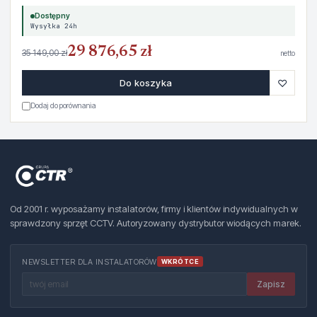
Dostępny
Wysyłka 24h
29 876,65 zł
35 149,00 zł
netto
♡
Do koszyka
Dodaj do porównania
Od 2001 r. wyposażamy instalatorów, firmy i klientów indywidualnych w
sprawdzony sprzęt CCTV. Autoryzowany dystrybutor wiodących marek.
NEWSLETTER DLA INSTALATORÓW
WKRÓTCE
Zapisz