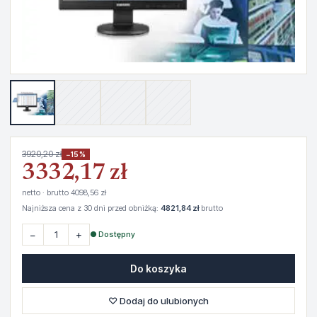
3920,20 zł
−15%
3332,17 zł
netto · brutto 4098,56 zł
Najniższa cena z 30 dni przed obniżką:
4821,84 zł
brutto
−
+
● Dostępny
Do koszyka
♡ Dodaj do ulubionych