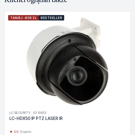
Klienci oglądali także
TANIEJ -809 ZŁ
BESTSELLER
LC SECURITY · ID 10613
LC-HDX50 IP PTZ LASER IR
★ 5.0
· 9 opinii