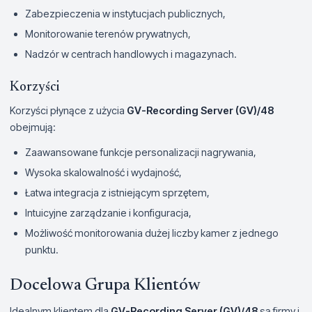
Zabezpieczenia w instytucjach publicznych,
Monitorowanie terenów prywatnych,
Nadzór w centrach handlowych i magazynach.
Korzyści
Korzyści płynące z użycia
GV-Recording Server (GV)/48
obejmują:
Zaawansowane funkcje personalizacji nagrywania,
Wysoka skalowalność i wydajność,
Łatwa integracja z istniejącym sprzętem,
Intuicyjne zarządzanie i konfiguracja,
Możliwość monitorowania dużej liczby kamer z jednego
punktu.
Docelowa Grupa Klientów
Idealnym klientem dla
GV-Recording Server (GV)/48
są firmy i