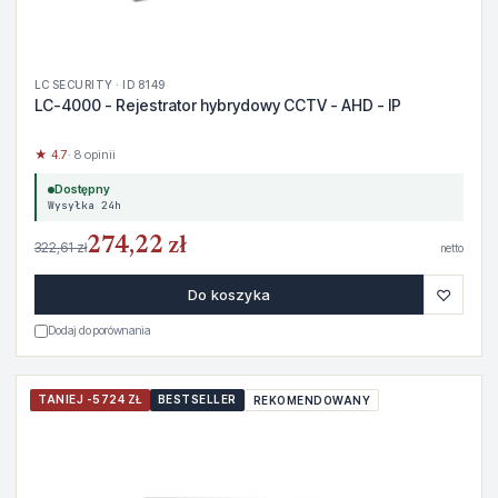
LC SECURITY · ID 8149
LC-4000 - Rejestrator hybrydowy CCTV - AHD - IP
★ 4.7
· 8 opinii
Dostępny
Wysyłka 24h
274,22 zł
322,61 zł
netto
♡
Do koszyka
Dodaj do porównania
TANIEJ -5724 ZŁ
BESTSELLER
REKOMENDOWANY