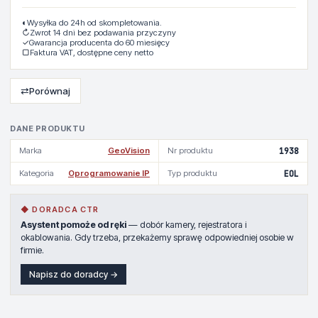
◐
Wysyłka do 24h od skompletowania.
↻
Zwrot 14 dni bez podawania przyczyny
✓
Gwarancja producenta do 60 miesięcy
▢
Faktura VAT, dostępne ceny netto
⇄
Porównaj
DANE PRODUKTU
Marka
GeoVision
Nr produktu
1938
Kategoria
Oprogramowanie IP
Typ produktu
EOL
◆ DORADCA CTR
Asystent pomoże od ręki
— dobór kamery, rejestratora i
okablowania. Gdy trzeba, przekażemy sprawę odpowiedniej osobie w
firmie.
Napisz do doradcy →