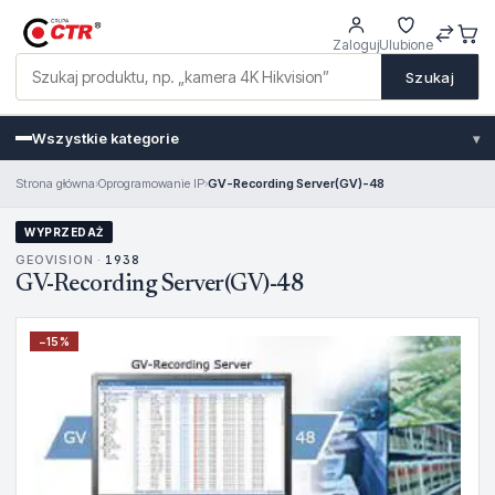
Zaloguj
Ulubione
Szukaj
Wszystkie kategorie
▾
Strona główna
›
Oprogramowanie IP
›
GV-Recording Server(GV)-48
WYPRZEDAŻ
GEOVISION ·
1938
GV-Recording Server(GV)-48
−
15
%