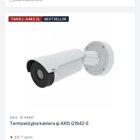
TANIEJ -6485 ZŁ
BESTSELLER
AXIS · ID 44991
Termowizyjna kamera ip AXIS Q1942-E
★ 5.0
· 7 opinii