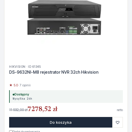
HIKVISION · ID 61345
DS-9632NI-M8 rejestrator NVR 32ch Hikvision
★ 5.0
· 7 opinii
Dostępny
Wysyłka 24h
7278,52 zł
11 932,00 zł
netto
♡
Do koszyka
Dodaj do porównania