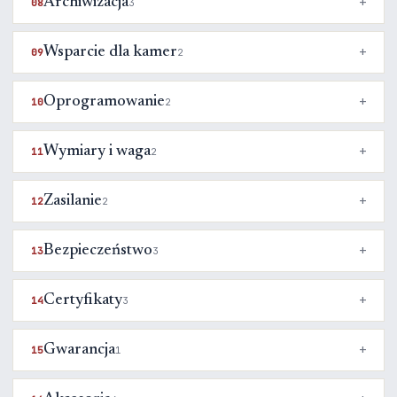
Archiwizacja
08
3
Wsparcie dla kamer
09
2
Oprogramowanie
10
2
Wymiary i waga
11
2
Zasilanie
12
2
Bezpieczeństwo
13
3
Certyfikaty
14
3
Gwarancja
15
1