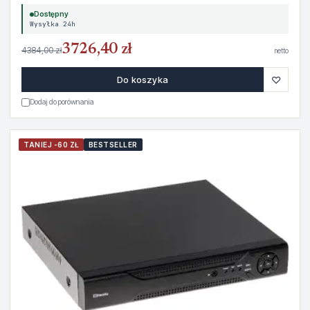
Dostępny
Wysyłka 24h
3726,40 zł
4384,00 zł
netto
♡
Do koszyka
Dodaj do porównania
TANIEJ -60 ZŁ
BESTSELLER