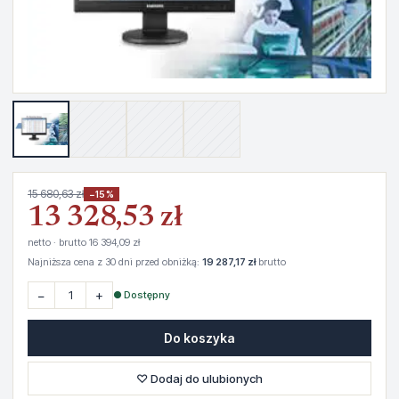
15 680,63 zł
−15%
13 328,53 zł
netto · brutto 16 394,09 zł
Najniższa cena z 30 dni przed obniżką:
19 287,17 zł
brutto
−
+
● Dostępny
Do koszyka
♡ Dodaj do ulubionych