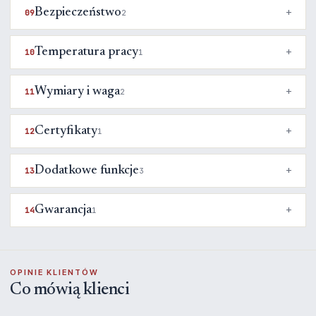
Bezpieczeństwo
09
2
Temperatura pracy
10
1
Wymiary i waga
11
2
Certyfikaty
12
1
Dodatkowe funkcje
13
3
Gwarancja
14
1
OPINIE KLIENTÓW
Co mówią klienci