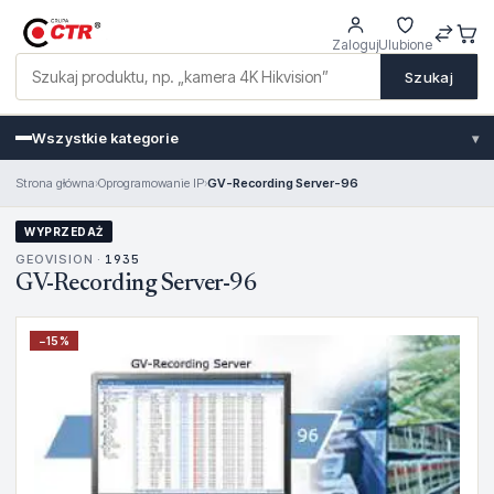
Zaloguj
Ulubione
Szukaj
Wszystkie kategorie
▾
Strona główna
›
Oprogramowanie IP
›
GV-Recording Server-96
WYPRZEDAŻ
GEOVISION ·
1935
GV-Recording Server-96
−
15
%