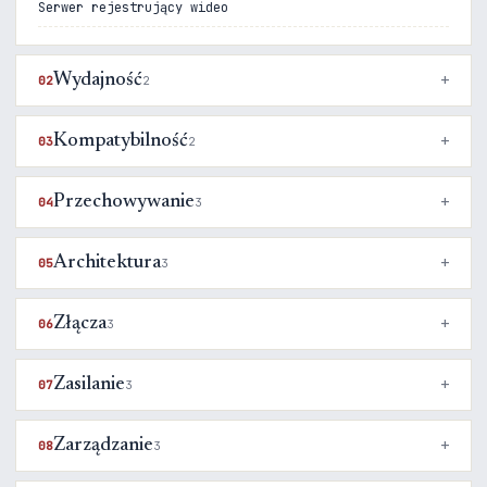
Serwer rejestrujący wideo
Wydajność
02
2
Kompatybilność
03
2
Przechowywanie
04
3
Architektura
05
3
Złącza
06
3
Zasilanie
07
3
Zarządzanie
08
3