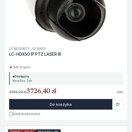
LC SECURITY · ID 10613
LC-HDX50 IP PTZ LASER IR
★ 5.0
· 9 opinii
Dostępny
Wysyłka 24h
3726,40 zł
4384,00 zł
netto
♡
Do koszyka
Dodaj do porównania