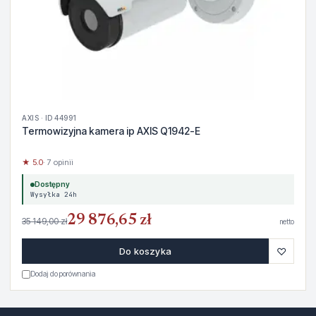
AXIS · ID 44991
Termowizyjna kamera ip AXIS Q1942-E
★ 5.0
· 7 opinii
Dostępny
Wysyłka 24h
29 876,65 zł
35 149,00 zł
netto
♡
Do koszyka
Dodaj do porównania