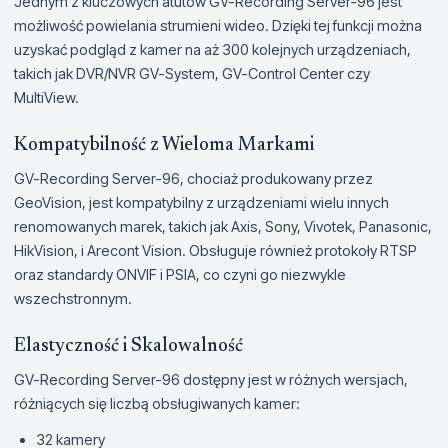
Jednym z kluczowych atutów GV-Recording Server-96 jest
możliwość powielania strumieni wideo. Dzięki tej funkcji można
uzyskać podgląd z kamer na aż 300 kolejnych urządzeniach,
takich jak DVR/NVR GV-System, GV-Control Center czy
MultiView.
Kompatybilność z Wieloma Markami
GV-Recording Server-96, chociaż produkowany przez
GeoVision, jest kompatybilny z urządzeniami wielu innych
renomowanych marek, takich jak Axis, Sony, Vivotek, Panasonic,
HikVision, i Arecont Vision. Obsługuje również protokoły RTSP
oraz standardy ONVIF i PSIA, co czyni go niezwykle
wszechstronnym.
Elastyczność i Skalowalność
GV-Recording Server-96 dostępny jest w różnych wersjach,
różniących się liczbą obsługiwanych kamer:
32 kamery