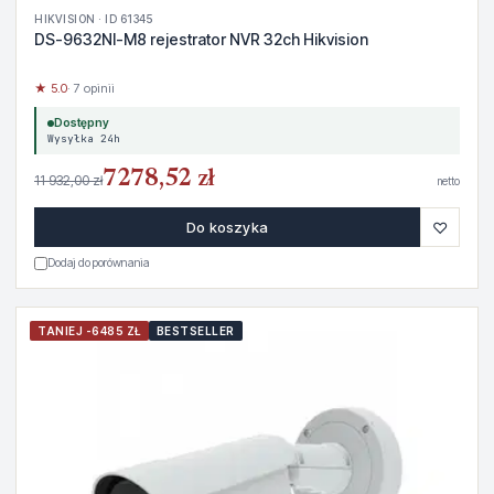
HIKVISION · ID 61345
DS-9632NI-M8 rejestrator NVR 32ch Hikvision
★ 5.0
· 7 opinii
Dostępny
Wysyłka 24h
7278,52 zł
11 932,00 zł
netto
♡
Do koszyka
Dodaj do porównania
TANIEJ -6485 ZŁ
BESTSELLER