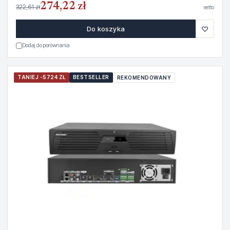
274,22 zł
322,61 zł
netto
♡
Do koszyka
Dodaj do porównania
TANIEJ -5724 ZŁ
BESTSELLER
REKOMENDOWANY