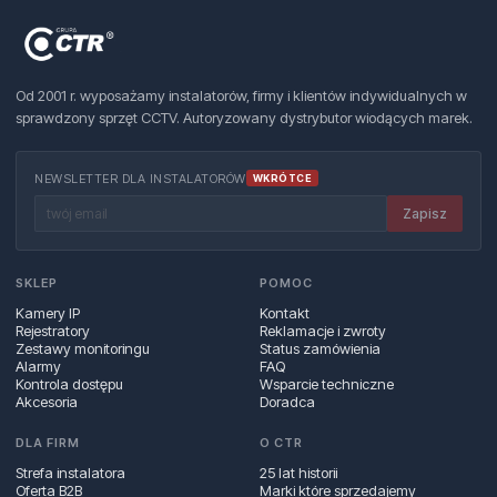
Od 2001 r. wyposażamy instalatorów, firmy i klientów indywidualnych w
sprawdzony sprzęt CCTV. Autoryzowany dystrybutor wiodących marek.
NEWSLETTER DLA INSTALATORÓW
WKRÓTCE
Zapisz
SKLEP
POMOC
Kamery IP
Kontakt
Rejestratory
Reklamacje i zwroty
Zestawy monitoringu
Status zamówienia
Alarmy
FAQ
Kontrola dostępu
Wsparcie techniczne
Akcesoria
Doradca
DLA FIRM
O CTR
Strefa instalatora
25 lat historii
Oferta B2B
Marki które sprzedajemy