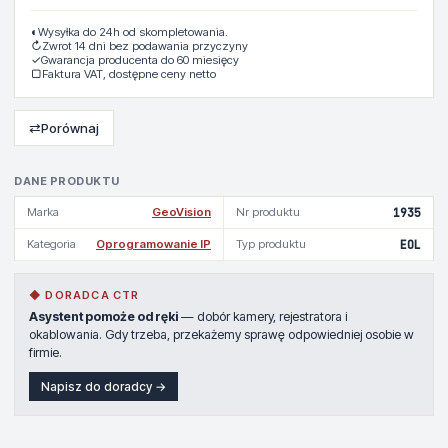
◐
Wysyłka do 24h od skompletowania.
↻
Zwrot 14 dni bez podawania przyczyny
✓
Gwarancja producenta do 60 miesięcy
▢
Faktura VAT, dostępne ceny netto
⇄
Porównaj
DANE PRODUKTU
Marka
GeoVision
Nr produktu
1935
Kategoria
Oprogramowanie IP
Typ produktu
EOL
◆ DORADCA CTR
Asystent pomoże od ręki
— dobór kamery, rejestratora i
okablowania. Gdy trzeba, przekażemy sprawę odpowiedniej osobie w
firmie.
Napisz do doradcy →