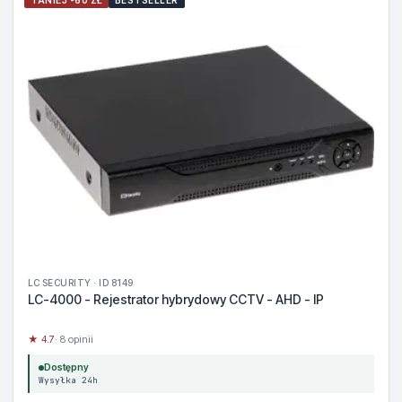
TANIEJ -60 ZŁ
BESTSELLER
LC SECURITY · ID 8149
LC-4000 - Rejestrator hybrydowy CCTV - AHD - IP
★ 4.7
· 8 opinii
Dostępny
Wysyłka 24h