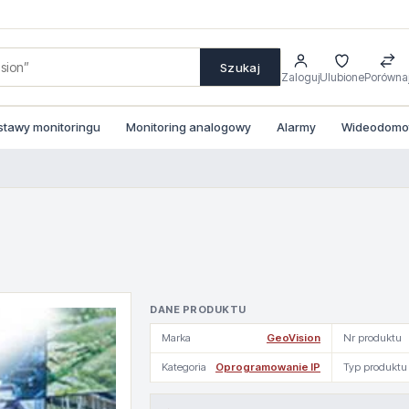
Szukaj
Zaloguj
Ulubione
Porówna
stawy monitoringu
Monitoring analogowy
Alarmy
Wideodomofo
DANE PRODUKTU
Marka
GeoVision
Nr produktu
Kategoria
Oprogramowanie IP
Typ produktu