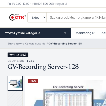
Pn–Pt 9:00–17:00 · +48 504 500 007
info@ctr.pl
Wszystkie kategorie
Monitoring IP
Ze
▾
Strona główna
›
Oprogramowanie IP
›
GV-Recording Server-128
WYPRZEDAŻ
GEOVISION ·
1936
GV-Recording Server-128
−
15
%