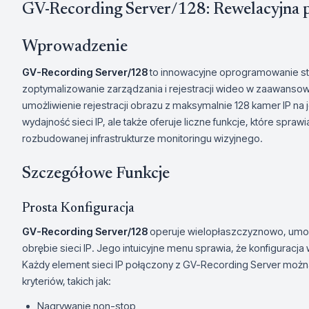
GV-Recording Server/128: Rewelacyjna pl
Wprowadzenie
GV-Recording Server/128
to innowacyjne oprogramowanie stw
zoptymalizowanie zarządzania i rejestracji wideo w zaawansow
umożliwienie rejestracji obrazu z maksymalnie 128 kamer IP na
wydajność sieci IP, ale także oferuje liczne funkcje, które spraw
rozbudowanej infrastrukturze monitoringu wizyjnego.
Szczegółowe Funkcje
Prosta Konfiguracja
GV-Recording Server/128
operuje wielopłaszczyznowo, umożli
obrębie sieci IP. Jego intuicyjne menu sprawia, że konfiguracj
Każdy element sieci IP połączony z GV-Recording Server możn
kryteriów, takich jak:
Nagrywanie non-stop