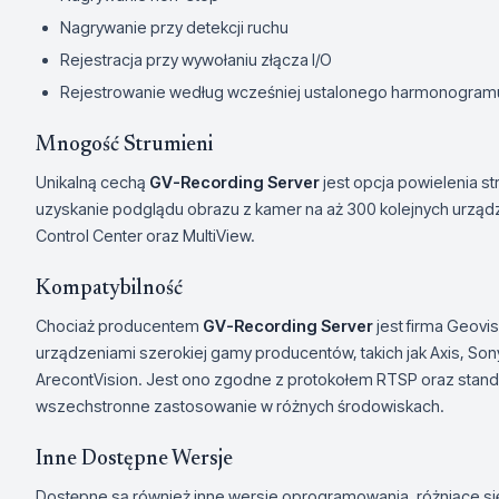
Nagrywanie przy detekcji ruchu
Rejestracja przy wywołaniu złącza I/O
Rejestrowanie według wcześniej ustalonego harmonogram
Mnogość Strumieni
Unikalną cechą
GV-Recording Server
jest opcja powielenia str
uzyskanie podglądu obrazu z kamer na aż 300 kolejnych urządz
Control Center oraz MultiView.
Kompatybilność
Chociaż producentem
GV-Recording Server
jest firma Geovi
urządzeniami szerokiej gamy producentów, takich jak Axis, Sony
ArecontVision. Jest ono zgodne z protokołem RTSP oraz standa
wszechstronne zastosowanie w różnych środowiskach.
Inne Dostępne Wersje
Dostępne są również inne wersje oprogramowania, różniące się