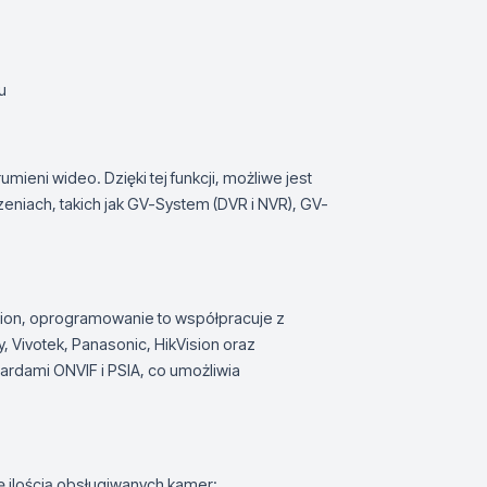
u
umieni wideo. Dzięki tej funkcji, możliwe jest
eniach, takich jak GV-System (DVR i NVR), GV-
sion, oprogramowanie to współpracuje z
, Vivotek, Panasonic, HikVision oraz
rdami ONVIF i PSIA, co umożliwia
 ilością obsługiwanych kamer: