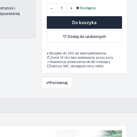
−
+
● Dostępny
tratora i
dpowiedniej
Do koszyka
♡ Dodaj do ulubionych
◐
Wysyłka do 24h od skompletowania.
↻
Zwrot 14 dni bez podawania przyczyny
✓
Gwarancja producenta do 60 miesięcy
▢
Faktura VAT, dostępne ceny netto
⇄
Porównaj