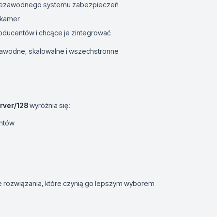
ce niezawodnego systemu zabezpieczeń
 kamer
producentów i chcące je zintegrować
zawodne, skalowalne i wszechstronne
rver/128
wyróżnia się:
entów
ne rozwiązania, które czynią go lepszym wyborem