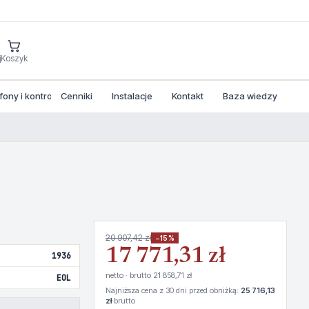
j
Koszyk
ny i kontrola dostepu
Cenniki
Instalacje
Kontakt
Baza wiedzy
20 907,42 zł
−15%
17 771,31 zł
1936
netto · brutto 21 858,71 zł
EOL
Najniższa cena z 30 dni przed obniżką:
25 716,13
zł
brutto