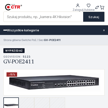
Zaloguj
Ulubione
Szukaj
Wszystkie kategorie
▾
Strona główna
›
Switche PoE / Siec
›
GV-POE2411
WYPRZEDAŻ
GEOVISION ·
5123
GV-POE2411
−
15
%