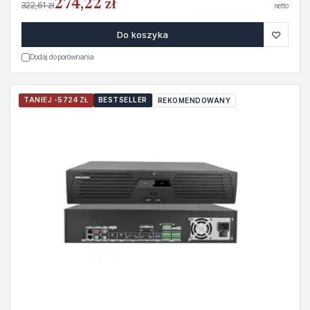
274,22 zł
322,61 zł
netto
♡
Do koszyka
Dodaj do porównania
TANIEJ -5724 ZŁ
BESTSELLER
REKOMENDOWANY