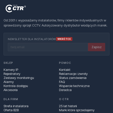
Od 2001 r. wyposażamy instalatorów, firmy i klientów indywidualnych w
sprawdzony sprzęt CCTV. Autoryzowany dystrybutor wiodących marek.
NEWSLETTER DLA INSTALATORÓW
WKRÓTCE
Zapisz
SKLEP
POMOC
Kamery IP
Kontakt
Rejestratory
Reklamacje i zwroty
Zestawy monitoringu
Status zamówienia
Alarmy
FAQ
Kontrola dostępu
Wsparcie techniczne
Akcesoria
Doradca
DLA FIRM
O CTR
Strefa instalatora
25 lat historii
Oferta B2B
Marki które sprzedajemy