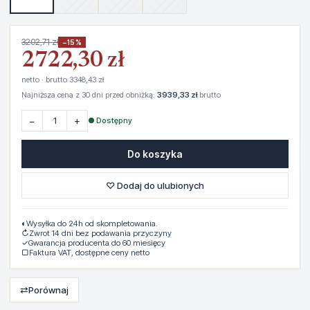
3202,71 zł
−15%
2722,30 zł
netto · brutto 3348,43 zł
Najniższa cena z 30 dni przed obniżką:
3939,33 zł
brutto
−
+
● Dostępny
Do koszyka
♡ Dodaj do ulubionych
◐
Wysyłka do 24h od skompletowania.
↻
Zwrot 14 dni bez podawania przyczyny
✓
Gwarancja producenta do 60 miesięcy
▢
Faktura VAT, dostępne ceny netto
⇄
Porównaj