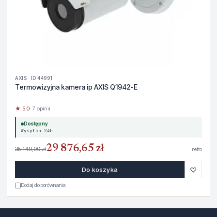
AXIS · ID 44991
Termowizyjna kamera ip AXIS Q1942-E
★ 5.0
· 7 opinii
Dostępny
Wysyłka 24h
29 876,65 zł
35 149,00 zł
netto
♡
Do koszyka
Dodaj do porównania