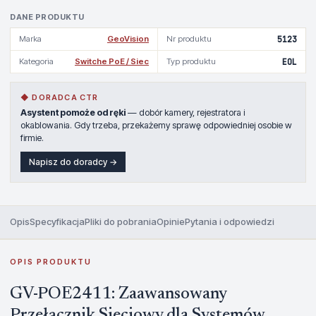
DANE PRODUKTU
Marka
GeoVision
Nr produktu
5123
Kategoria
Switche PoE / Siec
Typ produktu
EOL
◆ DORADCA CTR
Asystent pomoże od ręki
— dobór kamery, rejestratora i
okablowania. Gdy trzeba, przekażemy sprawę odpowiedniej osobie w
firmie.
Napisz do doradcy →
Opis
Specyfikacja
Pliki do pobrania
Opinie
Pytania i odpowiedzi
OPIS PRODUKTU
GV-POE2411: Zaawansowany
Przełącznik Sieciowy dla Systemów