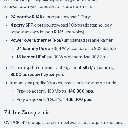
zaawansowanych specyfikacji, które obejmują:
24 portów RJ45
o przepustowości 1 Gbit/s.
4 porty SFP
o przepustowości 1 Gbit/s (dostępne, gdy
odpowiadający im port RJ45 jest wolny).
Power over Ethernet (PoE)
umożliwia zasilanie kamer:
24 kamery PoE
po 15,4 W w standardzie 802.3af, lub
13 kamer HPoE
po 30 W w standardzie 802.3at.
Transmisja buforowana z obługą do
4 Mbit/s
i pamięcią
8000 adresów fizycznych
.
Imponująca prędkość przełączania pakietów na sekundę:
Przy połączeniu 100 Mbit/s:
148 800 pps
.
Przy połączeniu 1 Gbit/s:
1 488 000 pps
.
Zdalne Zarządzanie
GV-POE2411 oferuje szerokie możliwości zdalnego zarządzania