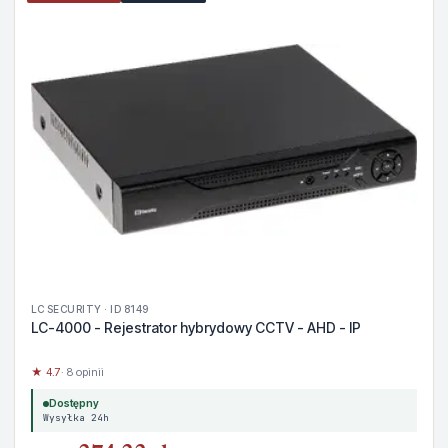
LC SECURITY · ID 8149
LC-4000 - Rejestrator hybrydowy CCTV - AHD - IP
★ 4.7
· 8 opinii
Dostępny
Wysyłka 24h