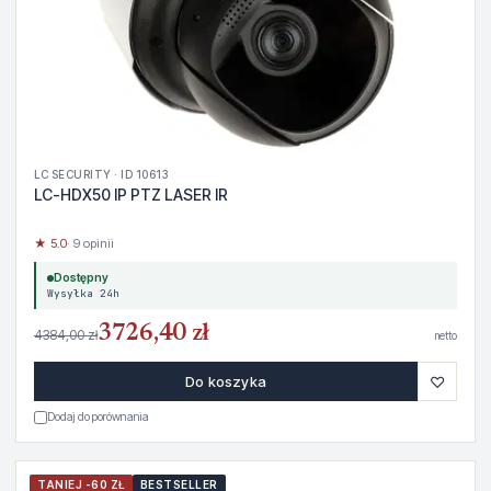
LC SECURITY · ID 10613
LC-HDX50 IP PTZ LASER IR
★ 5.0
· 9 opinii
Dostępny
Wysyłka 24h
3726,40 zł
4384,00 zł
netto
♡
Do koszyka
Dodaj do porównania
TANIEJ -60 ZŁ
BESTSELLER