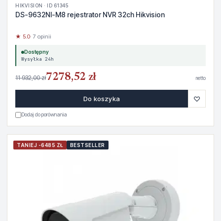
HIKVISION · ID 61345
DS-9632NI-M8 rejestrator NVR 32ch Hikvision
★ 5.0
· 7 opinii
Dostępny
Wysyłka 24h
7278,52 zł
11 932,00 zł
netto
♡
Do koszyka
Dodaj do porównania
TANIEJ -6485 ZŁ
BESTSELLER