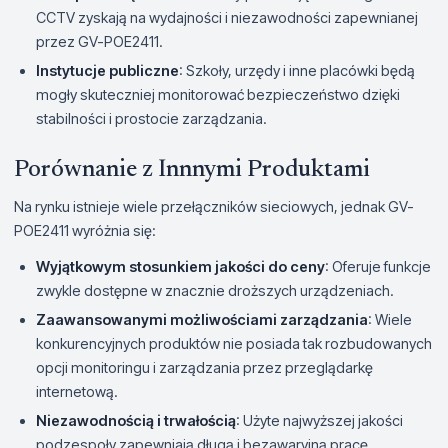
CCTV zyskają na wydajności i niezawodności zapewnianej
przez GV-POE2411.
Instytucje publiczne
: Szkoły, urzędy i inne placówki będą
mogły skuteczniej monitorować bezpieczeństwo dzięki
stabilności i prostocie zarządzania.
Porównanie z Innnymi Produktami
Na rynku istnieje wiele przełączników sieciowych, jednak GV-
POE2411 wyróżnia się:
Wyjątkowym stosunkiem jakości do ceny
: Oferuje funkcje
zwykle dostępne w znacznie droższych urządzeniach.
Zaawansowanymi możliwościami zarządzania
: Wiele
konkurencyjnych produktów nie posiada tak rozbudowanych
opcji monitoringu i zarządzania przez przeglądarkę
internetową.
Niezawodnością i trwałością
: Użyte najwyższej jakości
podzespoły zapewniają długą i bezawaryjną pracę.