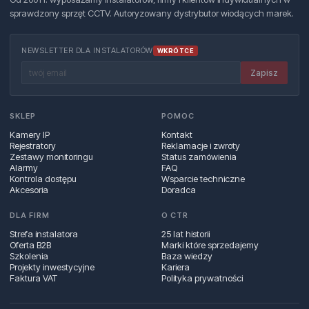
sprawdzony sprzęt CCTV. Autoryzowany dystrybutor wiodących marek.
NEWSLETTER DLA INSTALATORÓW
WKRÓTCE
Zapisz
SKLEP
POMOC
Kamery IP
Kontakt
Rejestratory
Reklamacje i zwroty
Zestawy monitoringu
Status zamówienia
Alarmy
FAQ
Kontrola dostępu
Wsparcie techniczne
Akcesoria
Doradca
DLA FIRM
O CTR
Strefa instalatora
25 lat historii
Oferta B2B
Marki które sprzedajemy
Szkolenia
Baza wiedzy
Projekty inwestycyjne
Kariera
Faktura VAT
Polityka prywatności