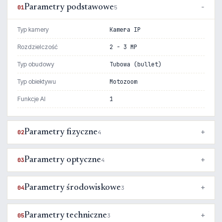
Parametry podstawowe
01
5
Typ kamery
Kamera IP
Rozdzielczość
2 - 3 MP
Typ obudowy
Tubowa (bullet)
Typ obiektywu
Motozoom
Funkcje AI
1
Parametry fizyczne
02
4
Parametry optyczne
03
4
Parametry środowiskowe
04
3
Parametry techniczne
05
3