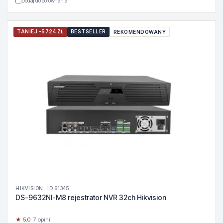
Dodaj do porównania
TANIEJ -5724 ZŁ
BESTSELLER
REKOMENDOWANY
HIKVISION · ID 61345
DS-9632NI-M8 rejestrator NVR 32ch Hikvision
★ 5.0
· 7 opinii