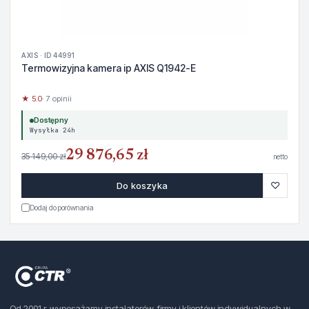
AXIS · ID 44991
Termowizyjna kamera ip AXIS Q1942-E
★ 5.0
· 7 opinii
Dostępny
Wysyłka 24h
29 876,65 zł
35 149,00 zł
netto
♡
Do koszyka
Dodaj do porównania
Od 2001 r. wyposażamy instalatorów, firmy i klientów indywidualnych w