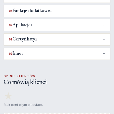
Funkcje dodatkowe
06
3
Aplikacje
07
1
Certyfikaty
08
2
Inne
09
1
OPINIE KLIENTÓW
Co mówią klienci
★
Brak opinii o tym produkcie.