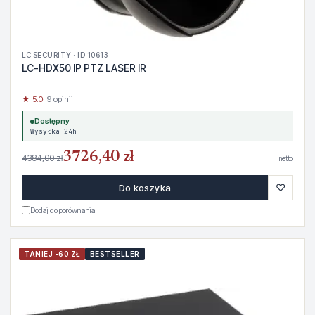
LC SECURITY · ID 10613
LC-HDX50 IP PTZ LASER IR
★ 5.0
· 9 opinii
Dostępny
Wysyłka 24h
3726,40 zł
4384,00 zł
netto
♡
Do koszyka
Dodaj do porównania
TANIEJ -60 ZŁ
BESTSELLER