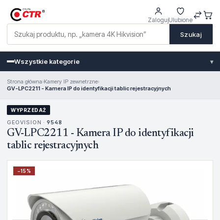
Zaloguj
Ulubione
Szukaj
Wszystkie kategorie
▾
Strona główna
›
Kamery IP zewnetrzne
›
GV-LPC2211 - Kamera IP do identyfikacji tablic rejestracyjnych
WYPRZEDAŻ
GEOVISION ·
9548
GV-LPC2211 - Kamera IP do identyfikacji
tablic rejestracyjnych
−
15
%