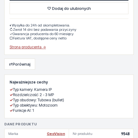
♡ Dodaj do ulubionych
◐
Wysyłka do 24h od skompletowania.
↻
Zwrot 14 dni bez podawania przyczyny
✓
Gwarancja producenta do 60 miesięcy
▢
Faktura VAT, dostępne ceny netto
Strona producenta →
⇄
Porównaj
Najważniejsze cechy
✓
Typ kamery: Kamera IP
✓
Rozdzielczość: 2 - 3 MP
✓
Typ obudowy: Tubowa (bullet)
✓
Typ obiektywu: Motozoom
✓
Funkcje AI: 1
DANE PRODUKTU
Marka
GeoVision
Nr produktu
9548