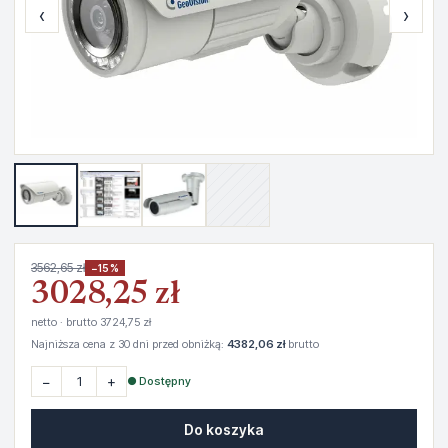
‹
›
3562,65 zł
−15%
3028,25 zł
netto · brutto 3724,75 zł
Najniższa cena z 30 dni przed obniżką:
4382,06 zł
brutto
−
+
● Dostępny
Do koszyka