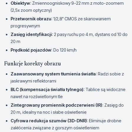
Obiektyw
: Zmiennoogniskowy 9-22 mm z moto-zoomem
(2,5x zoom optyczny)
Przetwornik obrazu
: 1/2,8" CMOS ze skanowaniem
progresywnym
Zasięg identyfikacji
: 2 pasy ruchu po 4 m, dystans od 10 do
20 m
Prędkość pojazdów
: Do 120 km/h
Funkcje korekty obrazu
Zaawansowany system tłumienia światła
: Radzi sobie z
jaskrawymi reflektorami
BLC (kompensacja światła tylnego)
: Tablice są widoczne
nawet na rozświetlonym tle
Zintegrowany promiennik podczerwieni (IR)
: Zasięg do
20 m, idealny na noc i słabe oświetlenie
Cyfrowa redukcja szumów (3D-DNR)
: Eliminuje drobne
zakłócenia związane z gorszym oświetleniem