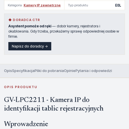
Kategoria
Kamery IP zewnetrzne
Typ produktu
EOL
◆ DORADCA CTR
Asystent pomoże od ręki
— dobór kamery, rejestratora i
okablowania. Gdy trzeba, przekażemy sprawę odpowiedniej osobie w
firmie.
Napisz do doradcy →
Opis
Specyfikacja
Pliki do pobrania
Opinie
Pytania i odpowiedzi
OPIS PRODUKTU
GV-LPC2211 - Kamera IP do
identyfikacji tablic rejestracyjnych
Wprowadzenie