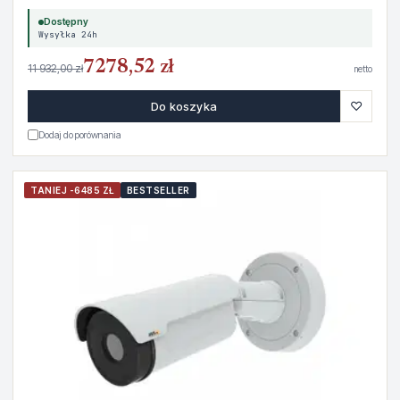
Dostępny
Wysyłka 24h
7278,52 zł
11 932,00 zł
netto
♡
Do koszyka
Dodaj do porównania
TANIEJ -6485 ZŁ
BESTSELLER