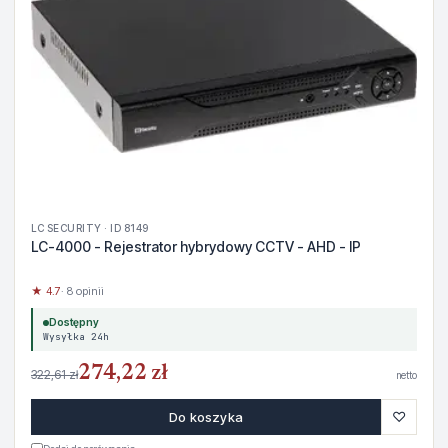
LC SECURITY · ID 8149
LC-4000 - Rejestrator hybrydowy CCTV - AHD - IP
★ 4.7
· 8 opinii
Dostępny
Wysyłka 24h
274,22 zł
322,61 zł
netto
♡
Do koszyka