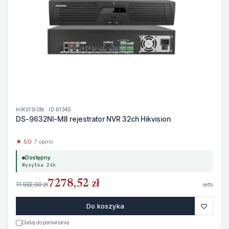
HIKVISION · ID 61345
DS-9632NI-M8 rejestrator NVR 32ch Hikvision
★ 5.0
· 7 opinii
Dostępny
Wysyłka 24h
7278,52 zł
11 932,00 zł
netto
♡
Do koszyka
Dodaj do porównania