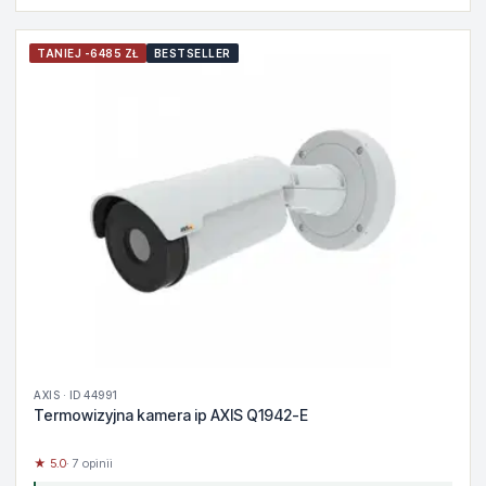
TANIEJ -6485 ZŁ
BESTSELLER
AXIS · ID 44991
Termowizyjna kamera ip AXIS Q1942-E
★ 5.0
· 7 opinii