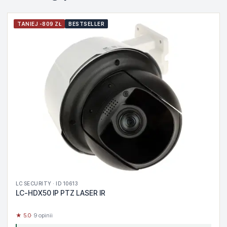
TANIEJ -809 ZŁ
BESTSELLER
LC SECURITY · ID 10613
LC-HDX50 IP PTZ LASER IR
★ 5.0
· 9 opinii