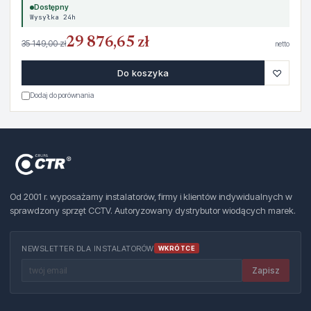
Dostępny
Wysyłka 24h
29 876,65 zł
35 149,00 zł
netto
♡
Do koszyka
Dodaj do porównania
Od 2001 r. wyposażamy instalatorów, firmy i klientów indywidualnych w
sprawdzony sprzęt CCTV. Autoryzowany dystrybutor wiodących marek.
NEWSLETTER DLA INSTALATORÓW
WKRÓTCE
Zapisz