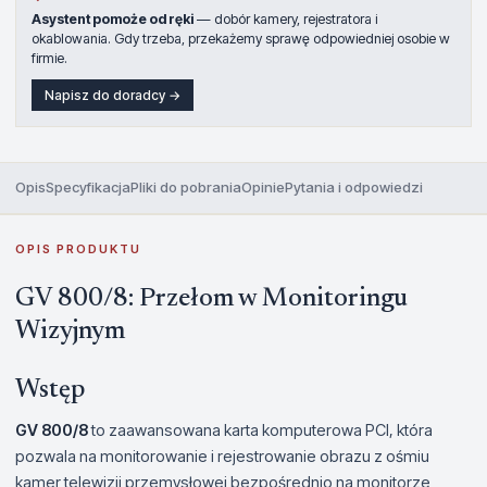
Asystent pomoże od ręki
— dobór kamery, rejestratora i
okablowania. Gdy trzeba, przekażemy sprawę odpowiedniej osobie w
firmie.
Napisz do doradcy →
Opis
Specyfikacja
Pliki do pobrania
Opinie
Pytania i odpowiedzi
OPIS PRODUKTU
GV 800/8: Przełom w Monitoringu
Wizyjnym
Wstęp
GV 800/8
to zaawansowana karta komputerowa PCI, która
pozwala na monitorowanie i rejestrowanie obrazu z ośmiu
kamer telewizji przemysłowej bezpośrednio na monitorze