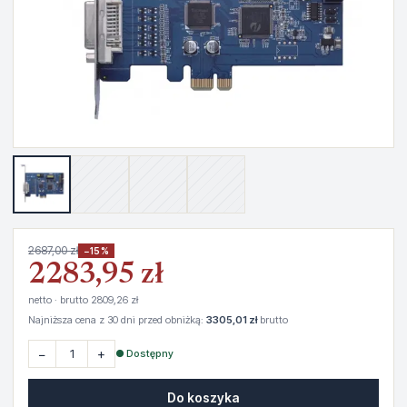
2687,00 zł
−15%
2283,95 zł
netto · brutto 2809,26 zł
Najniższa cena z 30 dni przed obniżką:
3305,01 zł
brutto
−
+
● Dostępny
Do koszyka