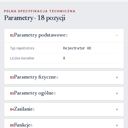
PEŁNA SPECYFIKACJA TECHNICZNA
Parametry · 18 pozycji
Parametry podstawowe
01
2
Typ rejestratora
Rejestrator HD
Liczba kanałów
8
Parametry fizyczne
02
4
Parametry ogólne
03
3
Zasilanie
04
1
Funkcje
05
5