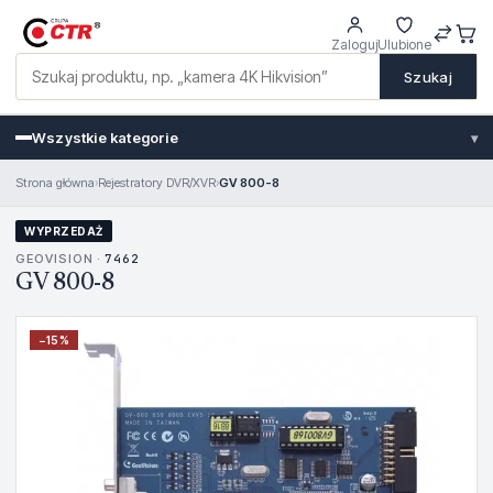
Zaloguj
Ulubione
Szukaj
Wszystkie kategorie
▾
Strona główna
›
Rejestratory DVR/XVR
›
GV 800-8
WYPRZEDAŻ
GEOVISION ·
7462
GV 800-8
−
15
%