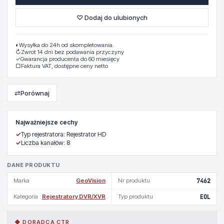
♡ Dodaj do ulubionych
◐
Wysyłka do 24h od skompletowania.
↻
Zwrot 14 dni bez podawania przyczyny
✓
Gwarancja producenta do 60 miesięcy
▢
Faktura VAT, dostępne ceny netto
⇄
Porównaj
Najważniejsze cechy
✓
Typ rejestratora: Rejestrator HD
✓
Liczba kanałów: 8
DANE PRODUKTU
Marka
GeoVision
Nr produktu
7462
Kategoria
Rejestratory DVR/XVR
Typ produktu
EOL
◆ DORADCA CTR