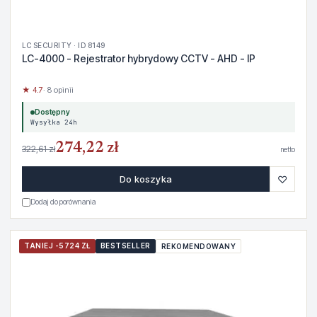
LC SECURITY · ID 8149
LC-4000 - Rejestrator hybrydowy CCTV - AHD - IP
★ 4.7
· 8 opinii
Dostępny
Wysyłka 24h
274,22 zł
322,61 zł
netto
♡
Do koszyka
Dodaj do porównania
TANIEJ -5724 ZŁ
BESTSELLER
REKOMENDOWANY