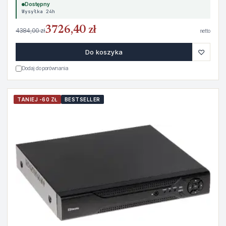
Dostępny
Wysyłka 24h
3726,40 zł
4384,00 zł
netto
♡
Do koszyka
Dodaj do porównania
TANIEJ -60 ZŁ
BESTSELLER