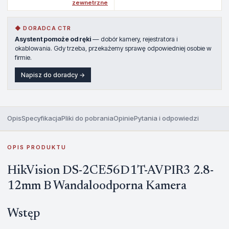
zewnetrzne
◆ DORADCA CTR
Asystent pomoże od ręki
— dobór kamery, rejestratora i
okablowania. Gdy trzeba, przekażemy sprawę odpowiedniej osobie w
firmie.
Napisz do doradcy →
Opis
Specyfikacja
Pliki do pobrania
Opinie
Pytania i odpowiedzi
OPIS PRODUKTU
HikVision DS-2CE56D1T-AVPIR3 2.8-
12mm B Wandaloodporna Kamera
Wstęp