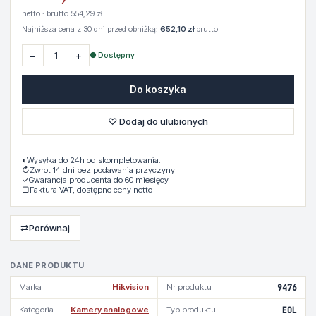
netto · brutto 554,29 zł
Najniższa cena z 30 dni przed obniżką:
652,10 zł
brutto
−
+
● Dostępny
Do koszyka
♡ Dodaj do ulubionych
◐
Wysyłka do 24h od skompletowania.
↻
Zwrot 14 dni bez podawania przyczyny
✓
Gwarancja producenta do 60 miesięcy
▢
Faktura VAT, dostępne ceny netto
⇄
Porównaj
DANE PRODUKTU
Marka
Hikvision
Nr produktu
9476
Kategoria
Kamery analogowe
Typ produktu
EOL