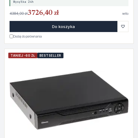
Wysyłka 24h
3726,40 zł
4384,00 zł
netto
♡
Do koszyka
Dodaj do porównania
TANIEJ -60 ZŁ
BESTSELLER