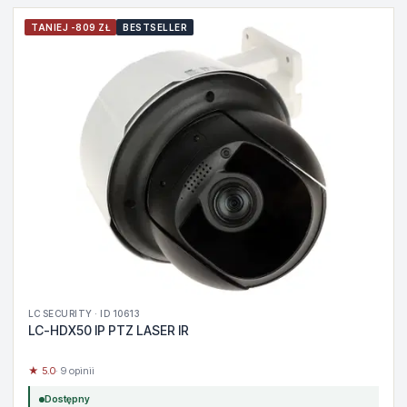
TANIEJ -809 ZŁ
BESTSELLER
LC SECURITY · ID 10613
LC-HDX50 IP PTZ LASER IR
★ 5.0
· 9 opinii
Dostępny