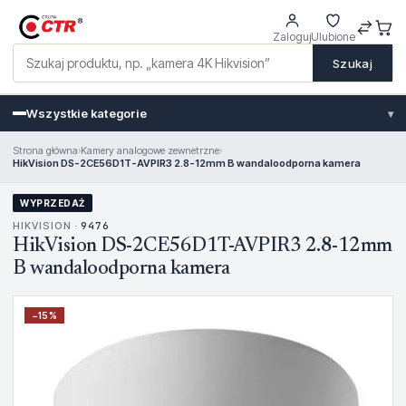
Zaloguj
Ulubione
Szukaj
Wszystkie kategorie
▾
Strona główna
›
Kamery analogowe zewnetrzne
›
HikVision DS-2CE56D1T-AVPIR3 2.8-12mm B wandaloodporna kamera
WYPRZEDAŻ
HIKVISION ·
9476
HikVision DS-2CE56D1T-AVPIR3 2.8-12mm
B wandaloodporna kamera
−
15
%