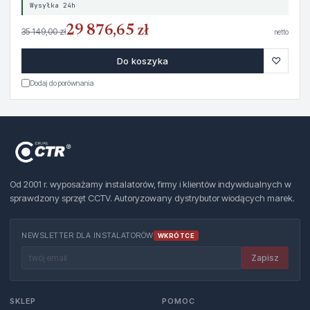
Wysyłka 24h
29 876,65 zł
35 149,00 zł
netto
♡
Do koszyka
Dodaj do porównania
Od 2001 r. wyposażamy instalatorów, firmy i klientów indywidualnych w
sprawdzony sprzęt CCTV. Autoryzowany dystrybutor wiodących marek.
NEWSLETTER DLA INSTALATORÓW
WKRÓTCE
Zapisz
SKLEP
POMOC