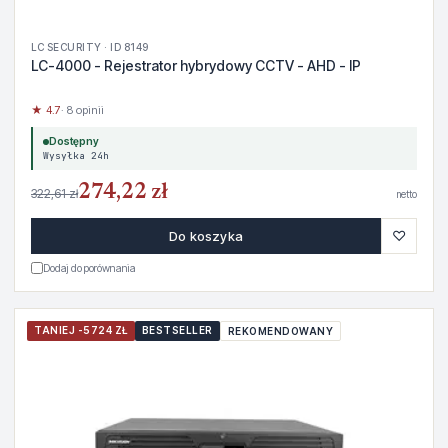
LC SECURITY · ID 8149
LC-4000 - Rejestrator hybrydowy CCTV - AHD - IP
★ 4.7
· 8 opinii
Dostępny
Wysyłka 24h
274,22 zł
322,61 zł
netto
♡
Do koszyka
Dodaj do porównania
TANIEJ -5724 ZŁ
BESTSELLER
REKOMENDOWANY