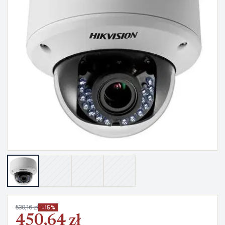
530,16 zł
−15%
450,64 zł