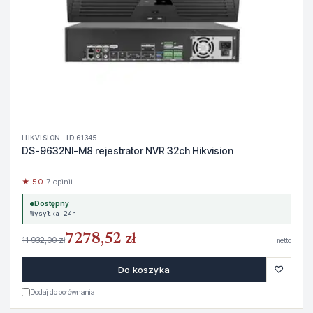
HIKVISION · ID 61345
DS-9632NI-M8 rejestrator NVR 32ch Hikvision
★ 5.0
· 7 opinii
Dostępny
Wysyłka 24h
7278,52 zł
11 932,00 zł
netto
♡
Do koszyka
Dodaj do porównania