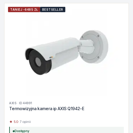
TANIEJ -6485 ZŁ
BESTSELLER
AXIS · ID 44991
Termowizyjna kamera ip AXIS Q1942-E
★ 5.0
· 7 opinii
Dostępny