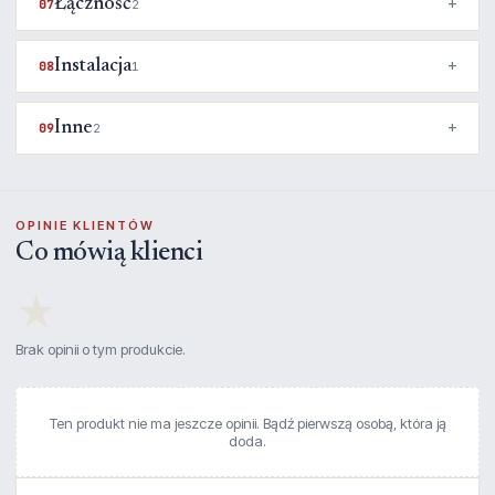
Łączność
07
2
Instalacja
08
1
Inne
09
2
OPINIE KLIENTÓW
Co mówią klienci
★
Brak opinii o tym produkcie.
Ten produkt nie ma jeszcze opinii. Bądź pierwszą osobą, która ją
doda.