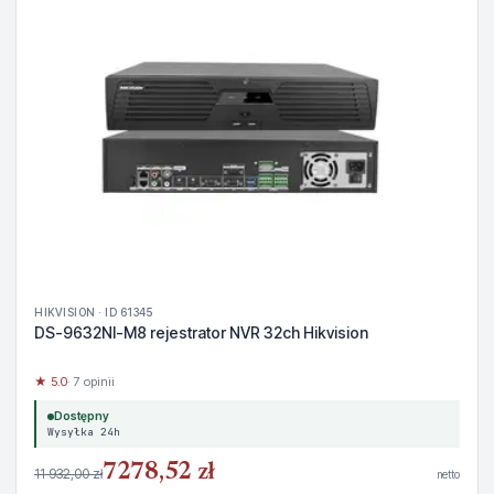
HIKVISION · ID 61345
DS-9632NI-M8 rejestrator NVR 32ch Hikvision
★ 5.0
· 7 opinii
Dostępny
Wysyłka 24h
7278,52 zł
11 932,00 zł
netto