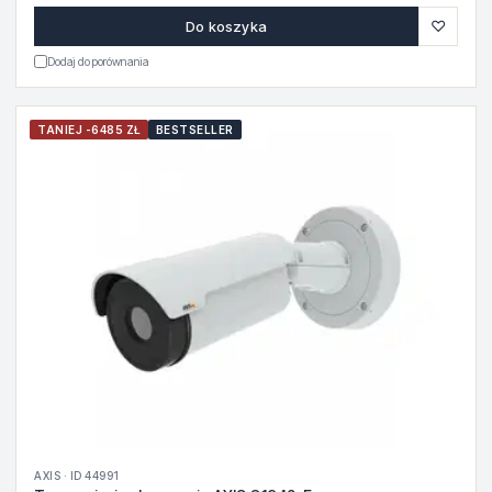
♡
Do koszyka
Dodaj do porównania
TANIEJ -6485 ZŁ
BESTSELLER
AXIS · ID 44991