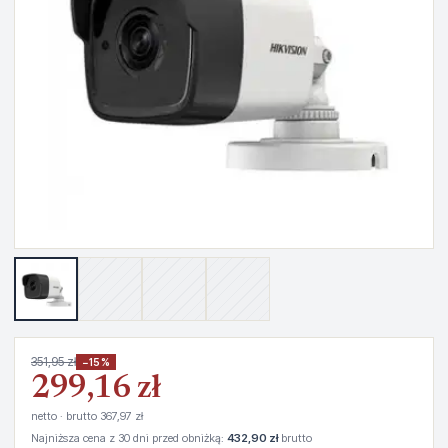
351,95 zł
−15%
299,16 zł
netto · brutto 367,97 zł
Najniższa cena z 30 dni przed obniżką:
432,90 zł
brutto