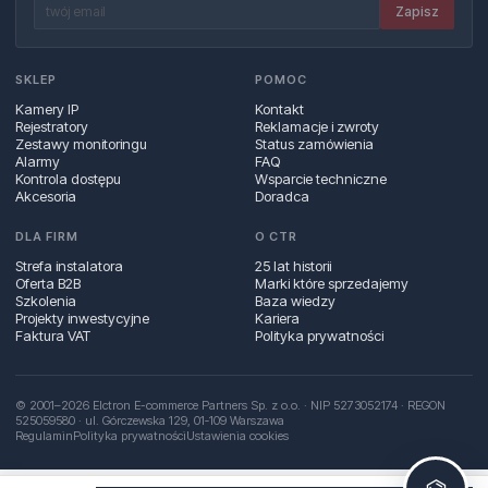
Zapisz
SKLEP
POMOC
Kamery IP
Kontakt
Rejestratory
Reklamacje i zwroty
Zestawy monitoringu
Status zamówienia
Alarmy
FAQ
Kontrola dostępu
Wsparcie techniczne
Akcesoria
Doradca
DLA FIRM
O CTR
Strefa instalatora
25 lat historii
Oferta B2B
Marki które sprzedajemy
Szkolenia
Baza wiedzy
Projekty inwestycyjne
Kariera
Faktura VAT
Polityka prywatności
© 2001–2026 Elctron E-commerce Partners Sp. z o.o. · NIP 5273052174 · REGON
525059580 · ul. Górczewska 129, 01‑109 Warszawa
Regulamin
Polityka prywatności
Ustawienia cookies