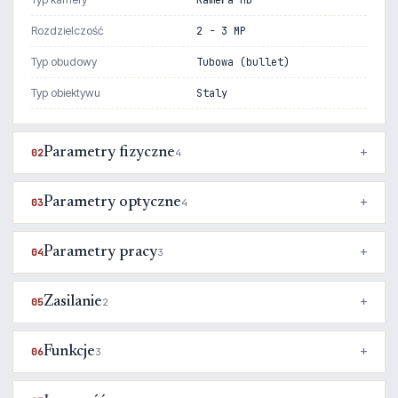
Rozdzielczość
2 - 3 MP
Typ obudowy
Tubowa (bullet)
Typ obiektywu
Staly
Parametry fizyczne
02
4
Parametry optyczne
03
4
Parametry pracy
04
3
Zasilanie
05
2
Funkcje
06
3