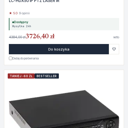
LC-HDX50 IP PTZ LASER IR
★ 5.0
· 9 opinii
Dostępny
Wysyłka 24h
3726,40 zł
4384,00 zł
netto
♡
Do koszyka
Dodaj do porównania
TANIEJ -60 ZŁ
BESTSELLER