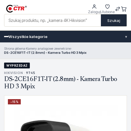
Zaloguj
Ulubione
Szukaj
Wszystkie kategorie
▾
Strona główna
›
Kamery analogowe zewnetrzne
›
DS-2CE16F1T-IT (2.8mm) - Kamera Turbo HD 3 Mpix
WYPRZEDAŻ
HIKVISION ·
9745
DS-2CE16F1T-IT (2.8mm) - Kamera Turbo
HD 3 Mpix
−
15
%