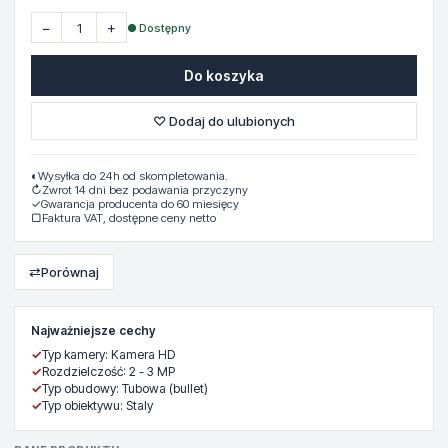
−
+
● Dostępny
Do koszyka
♡ Dodaj do ulubionych
◐
Wysyłka do 24h od skompletowania.
↻
Zwrot 14 dni bez podawania przyczyny
✓
Gwarancja producenta do 60 miesięcy
▢
Faktura VAT, dostępne ceny netto
⇄
Porównaj
Najważniejsze cechy
✓
Typ kamery: Kamera HD
✓
Rozdzielczość: 2 - 3 MP
✓
Typ obudowy: Tubowa (bullet)
✓
Typ obiektywu: Staly