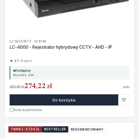
LC SECURITY · ID 8149
LC-4000 - Rejestrator hybrydowy CCTV - AHD - IP
★ 4.7
· 8 opinii
Dostępny
Wysyłka 24h
274,22 zł
322,61 zł
netto
♡
Do koszyka
Dodaj do porównania
TANIEJ -5724 ZŁ
BESTSELLER
REKOMENDOWANY