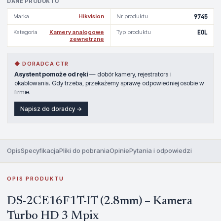
DANE PRODUKTU
Marka
Hikvision
Nr produktu
9745
Kategoria
Kamery analogowe
Typ produktu
EOL
zewnetrzne
◆ DORADCA CTR
Asystent pomoże od ręki
— dobór kamery, rejestratora i
okablowania. Gdy trzeba, przekażemy sprawę odpowiedniej osobie w
firmie.
Napisz do doradcy →
Opis
Specyfikacja
Pliki do pobrania
Opinie
Pytania i odpowiedzi
OPIS PRODUKTU
DS-2CE16F1T-IT (2.8mm) – Kamera
Turbo HD 3 Mpix