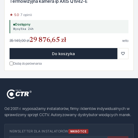
Termowizyjna kamera ip AXIS Q1942-E
★ 5.0
· 7 opinii
Dostępny
Wysyłka 24h
29 876,65 zł
35 149,00 zł
netto
♡
Do koszyka
Dodaj do porównania
Od 2001 r. wyposażamy instalatorów, firmy i klientów indywidualnych w
sprawdzony sprzęt CCTV. Autoryzowany dystrybutor wiodących marek.
NEWSLETTER DLA INSTALATORÓW
WKRÓTCE