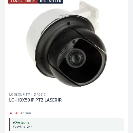
TANIEJ -809 ZŁ
BESTSELLER
LC SECURITY · ID 10613
LC-HDX50 IP PTZ LASER IR
★ 5.0
· 9 opinii
Dostępny
Wysyłka 24h