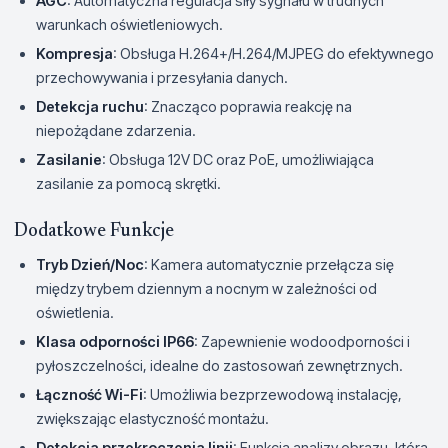
AGC
: Automatyczna regulacja siły sygnału w trudnych
warunkach oświetleniowych.
Kompresja
: Obsługa H.264+/H.264/MJPEG do efektywnego
przechowywania i przesyłania danych.
Detekcja ruchu
: Znacząco poprawia reakcję na
niepożądane zdarzenia.
Zasilanie
: Obsługa 12V DC oraz PoE, umożliwiająca
zasilanie za pomocą skrętki.
Dodatkowe Funkcje
Tryb Dzień/Noc
: Kamera automatycznie przełącza się
między trybem dziennym a nocnym w zależności od
oświetlenia.
Klasa odporności IP66
: Zapewnienie wodoodporności i
pyłoszczelności, idealne do zastosowań zewnętrznych.
Łączność Wi-Fi
: Umożliwia bezprzewodową instalację,
zwiększając elastyczność montażu.
Detekcja przekroczenia linii
: Funkcja analizy obrazu, która