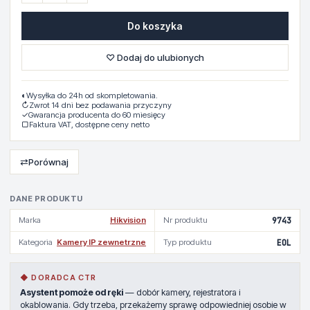
Do koszyka
♡ Dodaj do ulubionych
◐
Wysyłka do 24h od skompletowania.
↻
Zwrot 14 dni bez podawania przyczyny
✓
Gwarancja producenta do 60 miesięcy
▢
Faktura VAT, dostępne ceny netto
⇄
Porównaj
DANE PRODUKTU
Marka
Hikvision
Nr produktu
9743
Kategoria
Kamery IP zewnetrzne
Typ produktu
EOL
◆ DORADCA CTR
Asystent pomoże od ręki
— dobór kamery, rejestratora i
okablowania. Gdy trzeba, przekażemy sprawę odpowiedniej osobie w