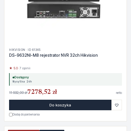
HIKVISION · ID 61345
DS-9632NI-M8 rejestrator NVR 32ch Hikvision
★ 5.0
· 7 opinii
Dostępny
Wysyłka 24h
7278,52 zł
11 932,00 zł
netto
♡
Do koszyka
Dodaj do porównania