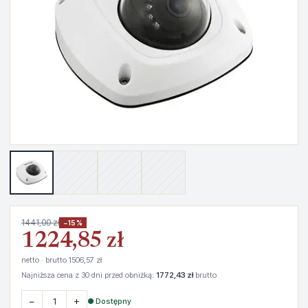
1441,00 zł
−15%
1224,85 zł
netto · brutto 1506,57 zł
Najniższa cena z 30 dni przed obniżką:
1772,43 zł
brutto
−
+
● Dostępny