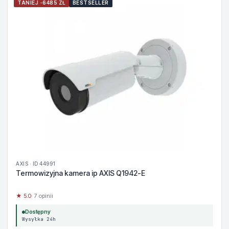
TANIEJ -6485 ZŁ
BESTSELLER
AXIS · ID 44991
Termowizyjna kamera ip AXIS Q1942-E
★ 5.0
· 7 opinii
Dostępny
Wysyłka 24h