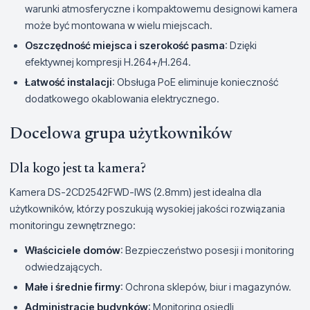
warunki atmosferyczne i kompaktowemu designowi kamera
może być montowana w wielu miejscach.
Oszczędność miejsca i szerokość pasma
: Dzięki
efektywnej kompresji H.264+/H.264.
Łatwość instalacji
: Obsługa PoE eliminuje konieczność
dodatkowego okablowania elektrycznego.
Docelowa grupa użytkowników
Dla kogo jest ta kamera?
Kamera DS-2CD2542FWD-IWS (2.8mm) jest idealna dla
użytkowników, którzy poszukują wysokiej jakości rozwiązania
monitoringu zewnętrznego:
Właściciele domów
: Bezpieczeństwo posesji i monitoring
odwiedzających.
Małe i średnie firmy
: Ochrona sklepów, biur i magazynów.
Administracje budynków
: Monitoring osiedli