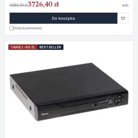
3726,40 zł
4384,00 zł
netto
♡
Do koszyka
Dodaj do porównania
TANIEJ -60 ZŁ
BESTSELLER