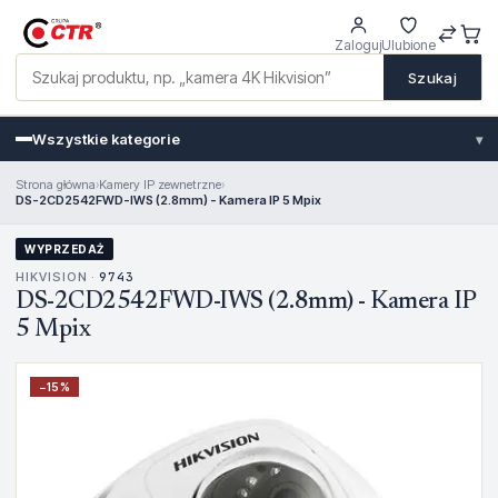
Zaloguj
Ulubione
Szukaj
Wszystkie kategorie
▾
Strona główna
›
Kamery IP zewnetrzne
›
DS-2CD2542FWD-IWS (2.8mm) - Kamera IP 5 Mpix
WYPRZEDAŻ
HIKVISION ·
9743
DS-2CD2542FWD-IWS (2.8mm) - Kamera IP
5 Mpix
−
15
%