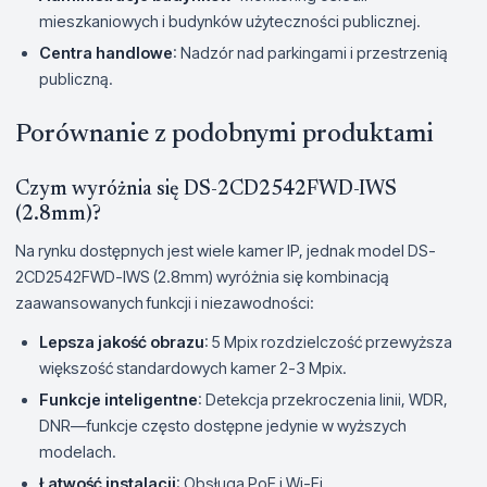
mieszkaniowych i budynków użyteczności publicznej.
Centra handlowe
: Nadzór nad parkingami i przestrzenią
publiczną.
Porównanie z podobnymi produktami
Czym wyróżnia się DS-2CD2542FWD-IWS
(2.8mm)?
Na rynku dostępnych jest wiele kamer IP, jednak model DS-
2CD2542FWD-IWS (2.8mm) wyróżnia się kombinacją
zaawansowanych funkcji i niezawodności:
Lepsza jakość obrazu
: 5 Mpix rozdzielczość przewyższa
większość standardowych kamer 2-3 Mpix.
Funkcje inteligentne
: Detekcja przekroczenia linii, WDR,
DNR—funkcje często dostępne jedynie w wyższych
modelach.
Łatwość instalacji
: Obsługa PoE i Wi-Fi.