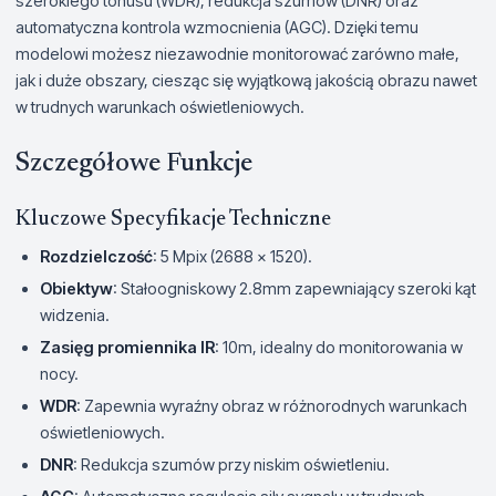
szerokiego tonusu (WDR), redukcja szumów (DNR) oraz
automatyczna kontrola wzmocnienia (AGC). Dzięki temu
modelowi możesz niezawodnie monitorować zarówno małe,
jak i duże obszary, ciesząc się wyjątkową jakością obrazu nawet
w trudnych warunkach oświetleniowych.
Szczegółowe Funkcje
Kluczowe Specyfikacje Techniczne
Rozdzielczość
: 5 Mpix (2688 x 1520).
Obiektyw
: Stałoogniskowy 2.8mm zapewniający szeroki kąt
widzenia.
Zasięg promiennika IR
: 10m, idealny do monitorowania w
nocy.
WDR
: Zapewnia wyraźny obraz w różnorodnych warunkach
oświetleniowych.
DNR
: Redukcja szumów przy niskim oświetleniu.