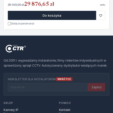
29 876,65 zł
35 149,00 zł
netto
♡
Do koszyka
Dodaj do porównania
Od 2001 r. wyposażamy instalatorów, firmy i klientów indywidualnych w
sprawdzony sprzęt CCTV. Autoryzowany dystrybutor wiodących marek.
NEWSLETTER DLA INSTALATORÓW
WKRÓTCE
Zapisz
SKLEP
POMOC
Kamery IP
Kontakt