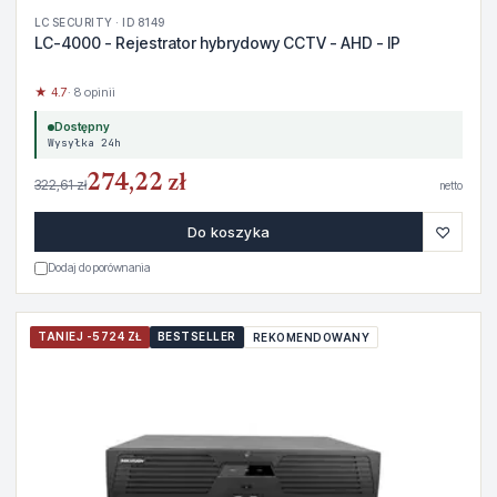
LC SECURITY · ID 8149
LC-4000 - Rejestrator hybrydowy CCTV - AHD - IP
★ 4.7
· 8 opinii
Dostępny
Wysyłka 24h
274,22 zł
322,61 zł
netto
♡
Do koszyka
Dodaj do porównania
TANIEJ -5724 ZŁ
BESTSELLER
REKOMENDOWANY