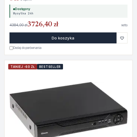
Dostępny
Wysyłka 24h
3726,40 zł
4384,00 zł
netto
♡
Do koszyka
Dodaj do porównania
TANIEJ -60 ZŁ
BESTSELLER