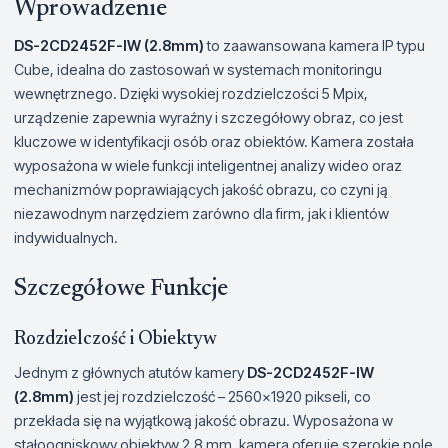
Wprowadzenie
DS-2CD2452F-IW (2.8mm)
to zaawansowana kamera IP typu
Cube, idealna do zastosowań w systemach monitoringu
wewnętrznego. Dzięki wysokiej rozdzielczości 5 Mpix,
urządzenie zapewnia wyraźny i szczegółowy obraz, co jest
kluczowe w identyfikacji osób oraz obiektów. Kamera została
wyposażona w wiele funkcji inteligentnej analizy wideo oraz
mechanizmów poprawiających jakość obrazu, co czyni ją
niezawodnym narzędziem zarówno dla firm, jak i klientów
indywidualnych.
Szczegółowe Funkcje
Rozdzielczość i Obiektyw
Jednym z głównych atutów kamery
DS-2CD2452F-IW
(2.8mm)
jest jej rozdzielczość – 2560x1920 pikseli, co
przekłada się na wyjątkową jakość obrazu. Wyposażona w
stałoogniskowy obiektyw 2.8 mm, kamera oferuje szerokie pole