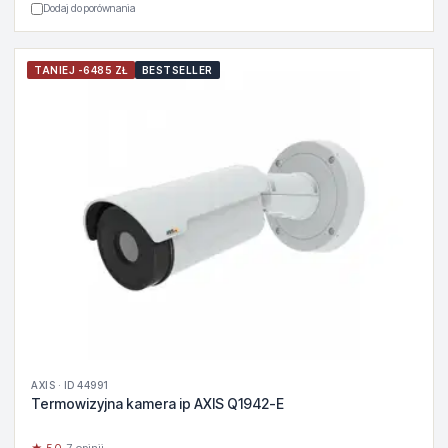
Dodaj do porównania
TANIEJ -6485 ZŁ
BESTSELLER
AXIS · ID 44991
Termowizyjna kamera ip AXIS Q1942-E