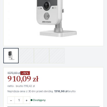
1070,69 zł
−15%
910,09 zł
netto · brutto 1119,42 zł
Najniższa cena z 30 dni przed obniżką:
1316,96 zł
brutto
−
+
● Dostępny