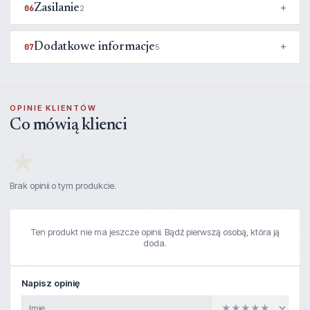
Zasilanie
06
2
Dodatkowe informacje
07
5
OPINIE KLIENTÓW
Co mówią klienci
★
Brak opinii o tym produkcie.
Ten produkt nie ma jeszcze opinii. Bądź pierwszą osobą, która ją
doda.
Napisz opinię