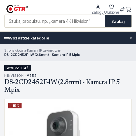
Zaloguj
Ulubione
Szukaj
Wszystkie kategorie
▾
Strona główna
›
Kamery IP zewnetrzne
›
DS-2CD2452F-IW (2.8mm) - Kamera IP 5 Mpix
WYPRZEDAŻ
HIKVISION ·
9752
DS-2CD2452F-IW (2.8mm) - Kamera IP 5
Mpix
−
15
%