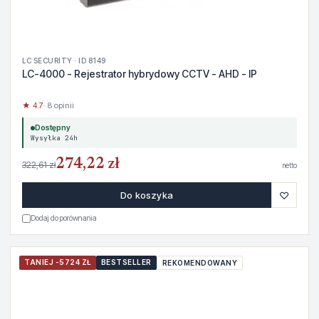
LC SECURITY · ID 8149
LC-4000 - Rejestrator hybrydowy CCTV - AHD - IP
★ 4.7
· 8 opinii
Dostępny
Wysyłka 24h
274,22 zł
322,61 zł
netto
♡
Do koszyka
Dodaj do porównania
TANIEJ -5724 ZŁ
BESTSELLER
REKOMENDOWANY