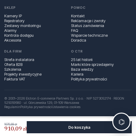
SKLEP
POMOC
Kamery IP
Kontakt
Rejestratory
Reklamacje i zwroty
Zestawy monitoringu
Status zamówienia
Alarmy
FAQ
Kontrola dostępu
Wsparcie techniczne
Akcesoria
Doradca
DLA FIRM
O CTR
Strefa instalatora
25 lat historii
Oferta B2B
Marki które sprzedajemy
Szkolenia
Baza wiedzy
Projekty inwestycyjne
Kariera
Faktura VAT
Polityka prywatności
© 2001–2026 Elctron E-commerce Partners Sp. z o.o. · NIP 5273052174 · REGON
525059580 · ul. Górczewska 129, 01‑109 Warszawa
Regulamin
Polityka prywatności
Ustawienia cookies
⌬
1070,69 zł
Do koszyka
910,09 zł