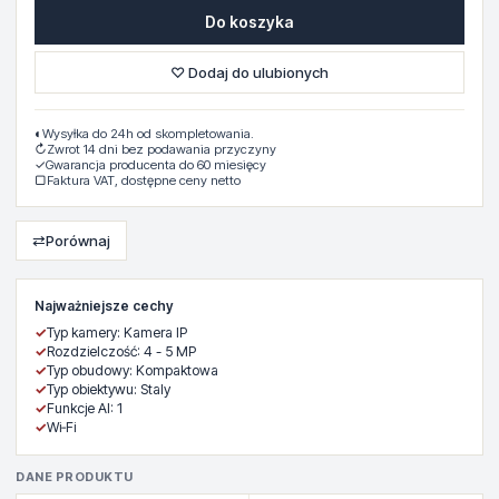
Do koszyka
♡ Dodaj do ulubionych
◐
Wysyłka do 24h od skompletowania.
↻
Zwrot 14 dni bez podawania przyczyny
✓
Gwarancja producenta do 60 miesięcy
▢
Faktura VAT, dostępne ceny netto
⇄
Porównaj
Najważniejsze cechy
✓
Typ kamery: Kamera IP
✓
Rozdzielczość: 4 - 5 MP
✓
Typ obudowy: Kompaktowa
✓
Typ obiektywu: Staly
✓
Funkcje AI: 1
✓
Wi‑Fi
DANE PRODUKTU