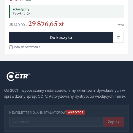
★ 5.0
· 7 opinii
Dostępny
Wysyłka 24h
29 876,65 zł
35 149,00 zł
netto
♡
Do koszyka
Dodaj do porównania
Od 2001 r. wyposażamy instalatorów, firmy i klientów indywidualnych w
sprawdzony sprzęt CCTV. Autoryzowany dystrybutor wiodących marek.
NEWSLETTER DLA INSTALATORÓW
WKRÓTCE
Zapisz