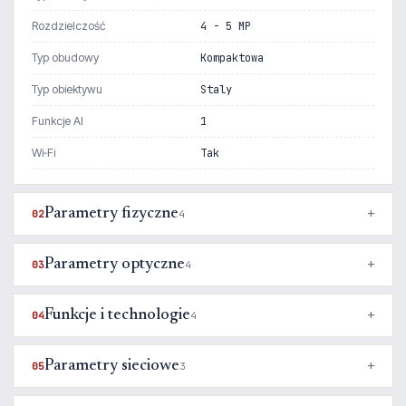
Rozdzielczość
4 - 5 MP
Typ obudowy
Kompaktowa
Typ obiektywu
Staly
Funkcje AI
1
Wi‑Fi
Tak
Parametry fizyczne
02
4
Parametry optyczne
03
4
Funkcje i technologie
04
4
Parametry sieciowe
05
3