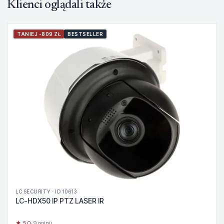
Klienci oglądali także
TANIEJ -809 ZŁ
BESTSELLER
LC SECURITY · ID 10613
LC-HDX50 IP PTZ LASER IR
★ 5.0
· 9 opinii