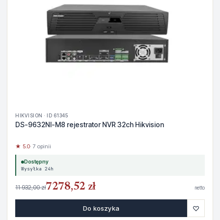
HIKVISION · ID 61345
DS-9632NI-M8 rejestrator NVR 32ch Hikvision
★ 5.0
· 7 opinii
Dostępny
Wysyłka 24h
7278,52 zł
11 932,00 zł
netto
♡
Do koszyka