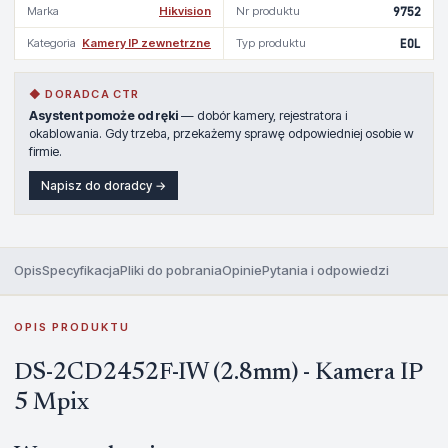
Marka
Hikvision
Nr produktu
9752
Kategoria
Kamery IP zewnetrzne
Typ produktu
EOL
◆ DORADCA CTR
Asystent pomoże od ręki
— dobór kamery, rejestratora i
okablowania. Gdy trzeba, przekażemy sprawę odpowiedniej osobie w
firmie.
Napisz do doradcy →
Opis
Specyfikacja
Pliki do pobrania
Opinie
Pytania i odpowiedzi
OPIS PRODUKTU
DS-2CD2452F-IW (2.8mm) - Kamera IP
5 Mpix