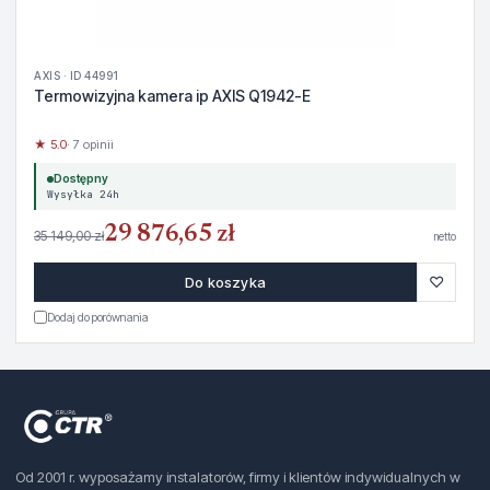
AXIS · ID 44991
Termowizyjna kamera ip AXIS Q1942-E
★ 5.0
· 7 opinii
Dostępny
Wysyłka 24h
29 876,65 zł
35 149,00 zł
netto
♡
Do koszyka
Dodaj do porównania
Od 2001 r. wyposażamy instalatorów, firmy i klientów indywidualnych w