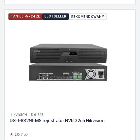
TANIEJ -5724 ZŁ
BESTSELLER
REKOMENDOWANY
HIKVISION · ID 61345
DS-9632NI-M8 rejestrator NVR 32ch Hikvision
★ 5.0
· 7 opinii