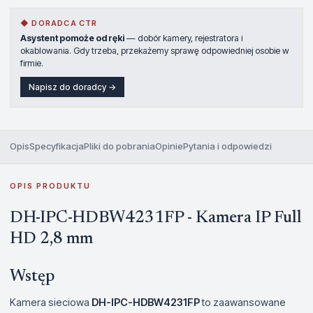
◆ DORADCA CTR
Asystent pomoże od ręki
— dobór kamery, rejestratora i
okablowania. Gdy trzeba, przekażemy sprawę odpowiedniej osobie w
firmie.
Napisz do doradcy →
Opis
Specyfikacja
Pliki do pobrania
Opinie
Pytania i odpowiedzi
OPIS PRODUKTU
DH-IPC-HDBW4231FP - Kamera IP Full
HD 2,8 mm
Wstęp
Kamera sieciowa
DH-IPC-HDBW4231FP
to zaawansowane