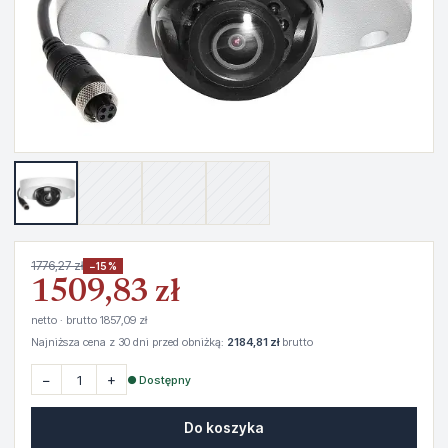
1776,27 zł
−15%
1509,83 zł
netto · brutto 1857,09 zł
Najniższa cena z 30 dni przed obniżką:
2184,81 zł
brutto
−
+
● Dostępny
Do koszyka