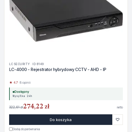
LC SECURITY · ID 8149
LC-4000 - Rejestrator hybrydowy CCTV - AHD - IP
★ 4.7
· 8 opinii
Dostępny
Wysyłka 24h
274,22 zł
322,61 zł
netto
♡
Do koszyka
Dodaj do porównania