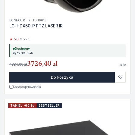
LC SECURITY · ID 10613
LC-HDX50 IP PTZ LASER IR
★ 5.0
· 9 opinii
Dostępny
Wysyłka 24h
3726,40 zł
4384,00 zł
netto
♡
Do koszyka
Dodaj do porównania
TANIEJ -60 ZŁ
BESTSELLER