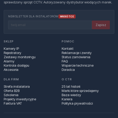
sprawdzony sprzęt CCTV. Autoryzowany dystrybutor wiodących marek.
NEWSLETTER DLA INSTALATORÓW
WKRÓTCE
Zapisz
SKLEP
POMOC
Kamery IP
Kontakt
Rejestratory
Reklamacje i zwroty
Zestawy monitoringu
Status zamówienia
Alarmy
FAQ
Kontrola dostępu
Wsparcie techniczne
Akcesoria
Doradca
DLA FIRM
O CTR
Strefa instalatora
25 lat historii
Oferta B2B
Marki które sprzedajemy
Szkolenia
Baza wiedzy
Projekty inwestycyjne
Kariera
Faktura VAT
Polityka prywatności