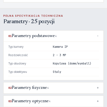
PEŁNA SPECYFIKACJA TECHNICZNA
Parametry · 25 pozycji
Parametry podstawowe
01
4
Typ kamery
Kamera IP
Rozdzielczość
2 - 3 MP
Typ obudowy
Kopulowa (dome/eyeball)
Typ obiektywu
Staly
Parametry fizyczne
02
4
Parametry optyczne
03
4