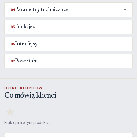
Parametry techniczne
04
5
Funkcje
05
4
Interfejsy
06
1
Pozostałe
07
3
OPINIE KLIENTÓW
Co mówią klienci
★
Brak opinii o tym produkcie.