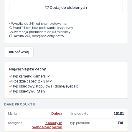
♡ Dodaj do ulubionych
◐
Wysyłka do 24h od skompletowania.
↻
Zwrot 14 dni bez podawania przyczyny
✓
Gwarancja producenta do 60 miesięcy
▢
Faktura VAT, dostępne ceny netto
⇄
Porównaj
Najważniejsze cechy
✓
Typ kamery: Kamera IP
✓
Rozdzielczość: 2 - 3 MP
✓
Typ obudowy: Kopulowa (dome/eyeball)
✓
Typ obiektywu: Staly
DANE PRODUKTU
Marka
Dahua
Nr produktu
10181
Kategoria
Kamery IP
Typ produktu
EOL
wandaloodporne