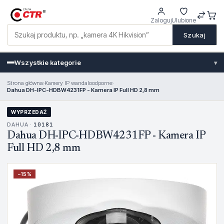
Zaloguj
Ulubione
Szukaj
Wszystkie kategorie
▾
Strona główna
›
Kamery IP wandaloodporne
›
Dahua DH-IPC-HDBW4231FP - Kamera IP Full HD 2,8 mm
WYPRZEDAŻ
DAHUA ·
10181
Dahua DH-IPC-HDBW4231FP - Kamera IP
Full HD 2,8 mm
−
15
%