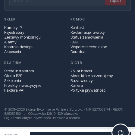
Zapisz
SKLEP
POMOC
Kamery IP
Kontakt
Rejestratory
Reklamacje i zwroty
Zestawy monitoringu
Status zamówienia
Alarmy
FAQ
Kontrola dostępu
Wsparcie techniczne
Akcesoria
Doradca
DLA FIRM
O CTR
Strefa instalatora
25 lat historii
Oferta B2B
Marki które sprzedajemy
Szkolenia
Baza wiedzy
Projekty inwestycyjne
Kariera
Faktura VAT
Polityka prywatności
© 2001–2026 Elctron E-commerce Partners Sp. z o.o. · NIP 5273052174 · REGON
525059580 · ul. Górczewska 129, 01‑109 Warszawa
Regulamin
Polityka prywatności
Ustawienia cookies
⌬
2779,60 zł