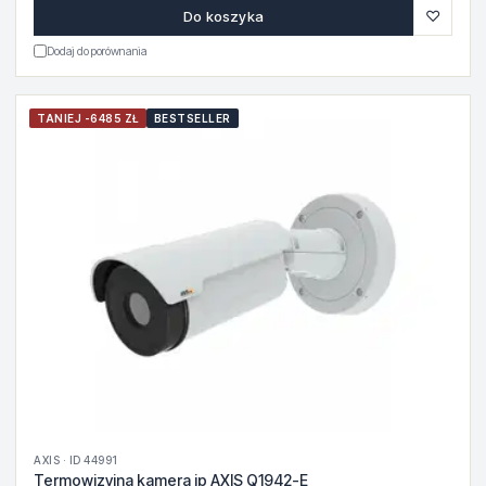
♡
Do koszyka
Dodaj do porównania
TANIEJ -6485 ZŁ
BESTSELLER
AXIS · ID 44991
Termowizyjna kamera ip AXIS Q1942-E