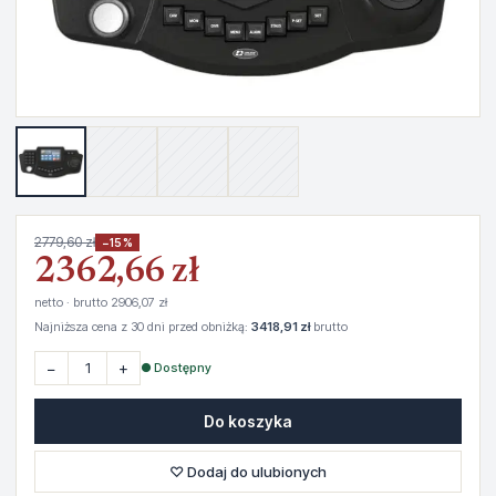
2779,60 zł
−15%
2362,66 zł
netto · brutto 2906,07 zł
Najniższa cena z 30 dni przed obniżką:
3418,91 zł
brutto
−
+
● Dostępny
Do koszyka
♡ Dodaj do ulubionych