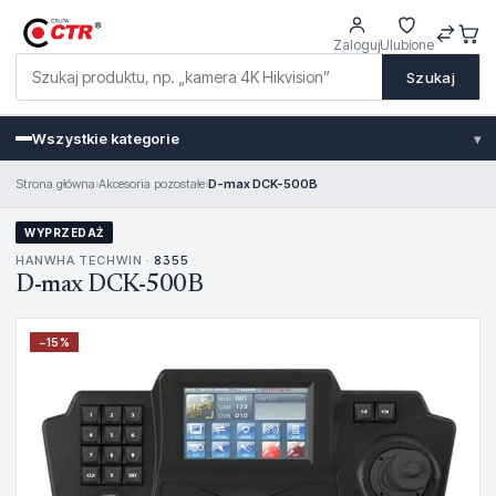
Zaloguj
Ulubione
Szukaj
Wszystkie kategorie
▾
Strona główna
›
Akcesoria pozostałe
›
D-max DCK-500B
WYPRZEDAŻ
HANWHA TECHWIN ·
8355
D-max DCK-500B
−
15
%