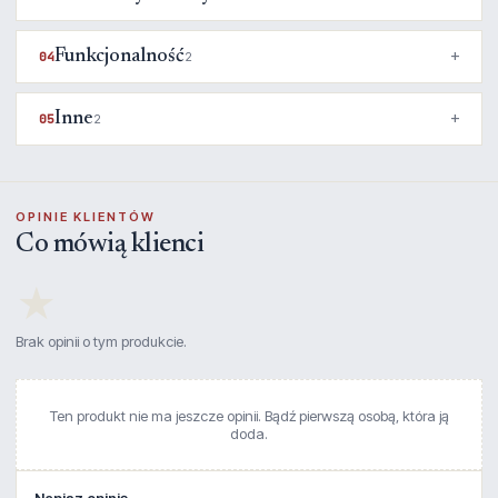
Funkcjonalność
04
2
Inne
05
2
OPINIE KLIENTÓW
Co mówią klienci
★
Brak opinii o tym produkcie.
Ten produkt nie ma jeszcze opinii. Bądź pierwszą osobą, która ją
doda.
Napisz opinię