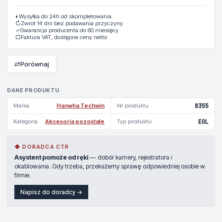
◐
Wysyłka do 24h od skompletowania.
↻
Zwrot 14 dni bez podawania przyczyny
✓
Gwarancja producenta do 60 miesięcy
▢
Faktura VAT, dostępne ceny netto
⇄
Porównaj
DANE PRODUKTU
Marka
Hanwha Techwin
Nr produktu
8355
Kategoria
Akcesoria pozostałe
Typ produktu
EOL
◆ DORADCA CTR
Asystent pomoże od ręki
— dobór kamery, rejestratora i
okablowania. Gdy trzeba, przekażemy sprawę odpowiedniej osobie w
firmie.
Napisz do doradcy →