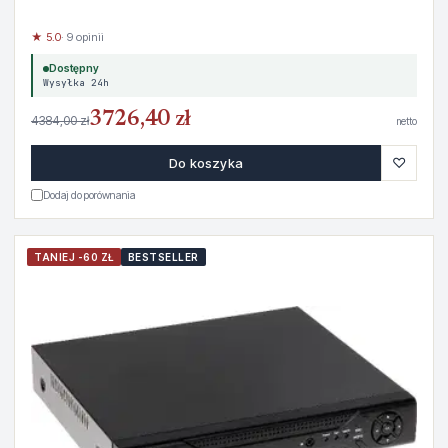
★ 5.0
· 9 opinii
Dostępny
Wysyłka 24h
3726,40 zł
4384,00 zł
netto
♡
Do koszyka
Dodaj do porównania
TANIEJ -60 ZŁ
BESTSELLER