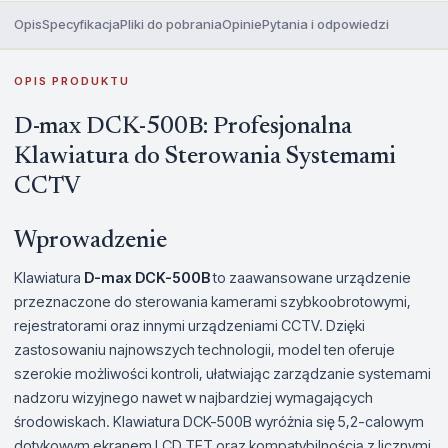
Opis
Specyfikacja
Pliki do pobrania
Opinie
Pytania i odpowiedzi
OPIS PRODUKTU
D-max DCK-500B: Profesjonalna
Klawiatura do Sterowania Systemami
CCTV
Wprowadzenie
Klawiatura
D-max DCK-500B
to zaawansowane urządzenie
przeznaczone do sterowania kamerami szybkoobrotowymi,
rejestratorami oraz innymi urządzeniami CCTV. Dzięki
zastosowaniu najnowszych technologii, model ten oferuje
szerokie możliwości kontroli, ułatwiając zarządzanie systemami
nadzoru wizyjnego nawet w najbardziej wymagających
środowiskach. Klawiatura DCK-500B wyróżnia się 5,2-calowym
dotykowym ekranem LCD TFT oraz kompatybilnością z licznymi