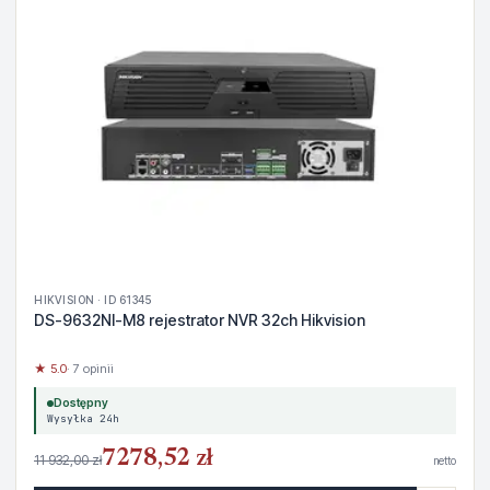
HIKVISION · ID 61345
DS-9632NI-M8 rejestrator NVR 32ch Hikvision
★ 5.0
· 7 opinii
Dostępny
Wysyłka 24h
7278,52 zł
11 932,00 zł
netto