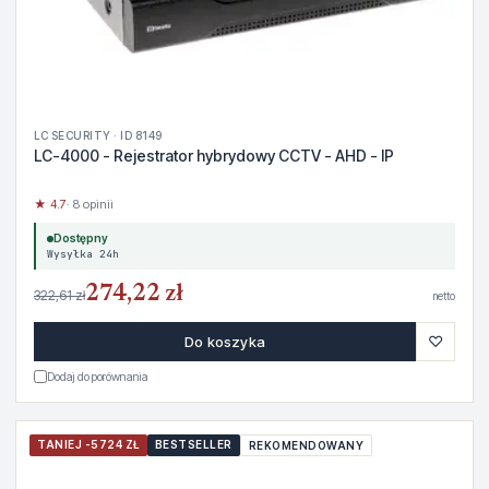
LC SECURITY · ID 8149
LC-4000 - Rejestrator hybrydowy CCTV - AHD - IP
★ 4.7
· 8 opinii
Dostępny
Wysyłka 24h
274,22 zł
322,61 zł
netto
♡
Do koszyka
Dodaj do porównania
TANIEJ -5724 ZŁ
BESTSELLER
REKOMENDOWANY