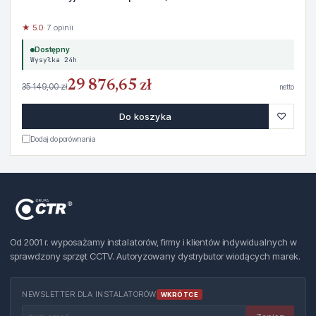
★ 5.0
· 7 opinii
Dostępny
Wysyłka 24h
29 876,65 zł
35 149,00 zł
netto
♡
Do koszyka
Dodaj do porównania
Od 2001 r. wyposażamy instalatorów, firmy i klientów indywidualnych w
sprawdzony sprzęt CCTV. Autoryzowany dystrybutor wiodących marek.
NEWSLETTER DLA INSTALATORÓW
WKRÓTCE