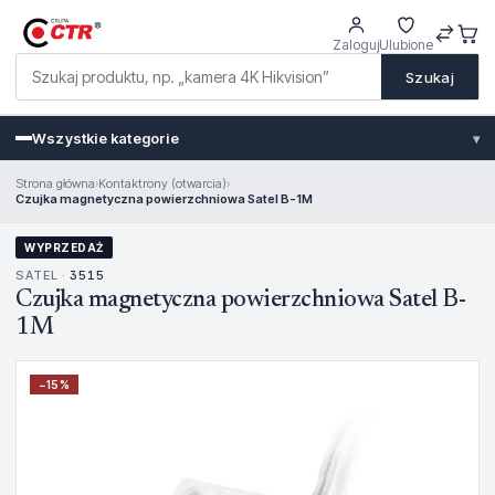
Zaloguj
Ulubione
Szukaj
Wszystkie kategorie
▾
Strona główna
›
Kontaktrony (otwarcia)
›
Czujka magnetyczna powierzchniowa Satel B-1M
WYPRZEDAŻ
SATEL ·
3515
Czujka magnetyczna powierzchniowa Satel B-
1M
−
15
%