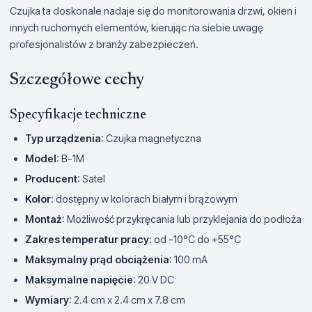
Czujka ta doskonale nadaje się do monitorowania drzwi, okien i
innych ruchomych elementów, kierując na siebie uwagę
profesjonalistów z branży zabezpieczeń.
Szczegółowe cechy
Specyfikacje techniczne
Typ urządzenia
: Czujka magnetyczna
Model
: B-1M
Producent
: Satel
Kolor
: dostępny w kolorach białym i brązowym
Montaż
: Możliwość przykręcania lub przyklejania do podłoża
Zakres temperatur pracy
: od -10°C do +55°C
Maksymalny prąd obciążenia
: 100 mA
Maksymalne napięcie
: 20 V DC
Wymiary
: 2.4 cm x 2.4 cm x 7.8 cm