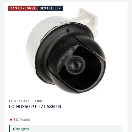
TANIEJ -809 ZŁ
BESTSELLER
LC SECURITY · ID 10613
LC-HDX50 IP PTZ LASER IR
★ 5.0
· 9 opinii
Dostępny