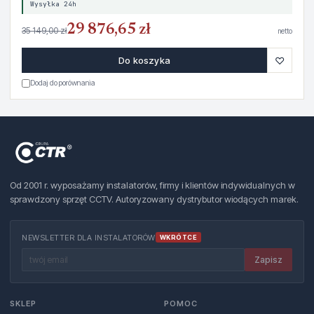
Wysyłka 24h
29 876,65 zł
35 149,00 zł
netto
♡
Do koszyka
Dodaj do porównania
Od 2001 r. wyposażamy instalatorów, firmy i klientów indywidualnych w
sprawdzony sprzęt CCTV. Autoryzowany dystrybutor wiodących marek.
NEWSLETTER DLA INSTALATORÓW
WKRÓTCE
Zapisz
SKLEP
POMOC