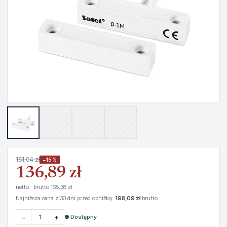
161,04 zł
−15%
136,89 zł
netto · brutto 168,38 zł
Najniższa cena z 30 dni przed obniżką:
198,09 zł
brutto
−
+
● Dostępny