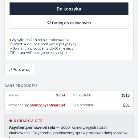
Do koszyka
♡ Dodaj do ulubionych
◐
Wysyłka do 24h od skompletowania.
↻
Zwrot 14 dni bez podawania przyczyny
✓
Gwarancja producenta do 60 miesięcy
▢
Faktura VAT, dostępne ceny netto
⇄
Porównaj
DANE PRODUKTU
Marka
Satel
Nr produktu
3515
Kategoria
Kontaktrony (otwarcia)
Typ produktu
EOL
◆ DORADCA CTR
Asystent pomoże od ręki
— dobór kamery, rejestratora i
okablowania. Gdy trzeba, przekażemy sprawę odpowiedniej osobie w