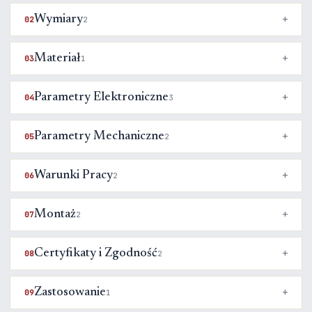
Wymiary
02
2
Materiał
03
1
Parametry Elektroniczne
04
3
Parametry Mechaniczne
05
2
Warunki Pracy
06
2
Montaż
07
2
Certyfikaty i Zgodność
08
2
Zastosowanie
09
1