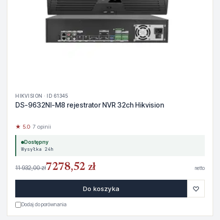
HIKVISION · ID 61345
DS-9632NI-M8 rejestrator NVR 32ch Hikvision
★ 5.0
· 7 opinii
Dostępny
Wysyłka 24h
7278,52 zł
11 932,00 zł
netto
♡
Do koszyka
Dodaj do porównania