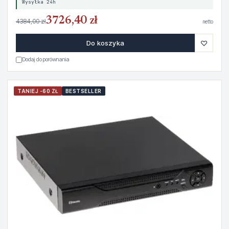
Wysyłka 24h
3726,40 zł
4384,00 zł
netto
♡
Do koszyka
Dodaj do porównania
TANIEJ -60 ZŁ
BESTSELLER