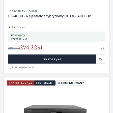
LC SECURITY · ID 8149
LC-4000 - Rejestrator hybrydowy CCTV - AHD - IP
★ 4.7
· 8 opinii
Dostępny
Wysyłka 24h
274,22 zł
322,61 zł
netto
♡
Do koszyka
Dodaj do porównania
TANIEJ -5724 ZŁ
BESTSELLER
REKOMENDOWANY