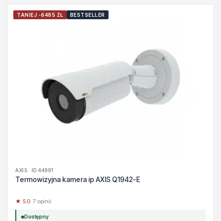
TANIEJ -6485 ZŁ
BESTSELLER
AXIS · ID 44991
Termowizyjna kamera ip AXIS Q1942-E
★ 5.0
· 7 opinii
Dostępny