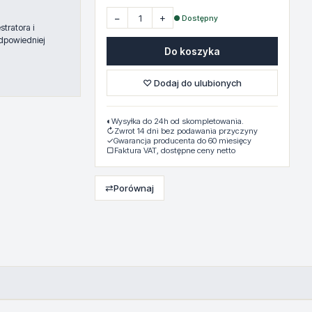
−
+
● Dostępny
tratora i
dpowiedniej
Do koszyka
♡ Dodaj do ulubionych
◐
Wysyłka do 24h od skompletowania.
↻
Zwrot 14 dni bez podawania przyczyny
✓
Gwarancja producenta do 60 miesięcy
▢
Faktura VAT, dostępne ceny netto
⇄
Porównaj