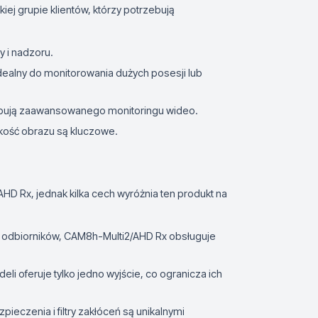
iej grupie klientów, którzy potrzebują
y i nadzoru.
Idealny do monitorowania dużych posesji lub
trzebują zaawansowanego monitoringu wideo.
akość obrazu są kluczowe.
HD Rx, jednak kilka cech wyróżnia ten produkt na
h odbiorników, CAM8h-Multi2/AHD Rx obsługuje
li oferuje tylko jedno wyjście, co ogranicza ich
ieczenia i filtry zakłóceń są unikalnymi