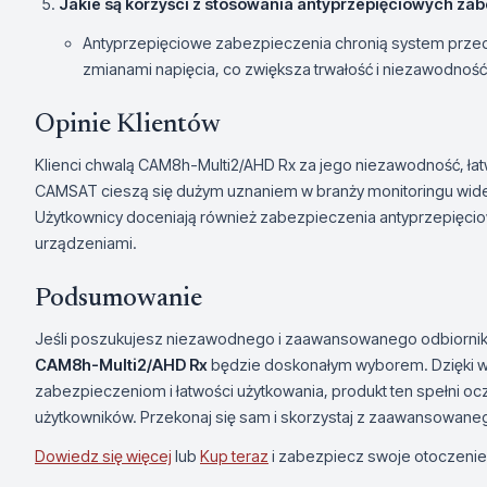
Jakie są korzyści z stosowania antyprzepięciowych za
Antyprzepięciowe zabezpieczenia chronią system prz
zmianami napięcia, co zwiększa trwałość i niezawodność
Opinie Klientów
Klienci chwalą CAM8h-Multi2/AHD Rx za jego niezawodność, łatwo
CAMSAT cieszą się dużym uznaniem w branży monitoringu wideo
Użytkownicy doceniają również zabezpieczenia antyprzepięcio
urządzeniami.
Podsumowanie
Jeśli poszukujesz niezawodnego i zaawansowanego odbiornik
CAM8h-Multi2/AHD Rx
będzie doskonałym wyborem. Dzięki wys
zabezpieczeniom i łatwości użytkowania, produkt ten spełni o
użytkowników. Przekonaj się sam i skorzystaj z zaawansowanego
Dowiedz się więcej
lub
Kup teraz
i zabezpiecz swoje otoczeni