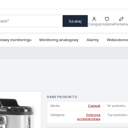
Szukaj
Zaloguj
Ulubione
Porówna
stawy monitoringu
Monitoring analogowy
Alarmy
Wideodomofo
DANE PRODUKTU
Marka
Camsat
Nr produktu
Kategoria
Ochrona
Typ produktu
przepieciowa