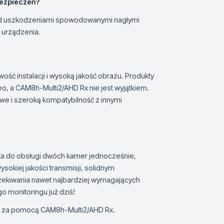
bezpieczeń?
ed uszkodzeniami spowodowanymi nagłymi
 urządzenia.
ść instalacji i wysoką jakość obrazu. Produkty
, a CAM8h-Multi2/AHD Rx nie jest wyjątkiem.
we i szeroką kompatybilność z innymi
a do obsługi dwóch kamer jednocześnie,
okiej jakości transmisji, solidnym
czekiwania nawet najbardziej wymagających
 monitoringu już dziś!
e za pomocą CAM8h-Multi2/AHD Rx.