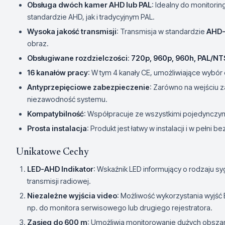
Obsługa dwóch kamer AHD lub PAL
: Idealny do monitori
standardzie AHD, jak i tradycyjnym PAL.
Wysoka jakość transmisji
: Transmisja w standardzie
AHD-
obraz.
Obsługiwane rozdzielczości
:
720p, 960p, 960h, PAL/N
16 kanałów pracy
: W tym 4 kanały CE, umożliwiające wybó
Antyprzepięciowe zabezpieczenie
: Zarówno na wejściu za
niezawodność systemu.
Kompatybilność
: Współpracuje ze wszystkimi pojedynczy
Prosta instalacja
: Produkt jest łatwy w instalacji i w pełni 
Unikatowe Cechy
LED-AHD Indikator
: Wskaźnik LED informujący o rodzaju s
transmisji radiowej.
Niezależne wyjścia video
: Możliwość wykorzystania wyjść
np. do monitora serwisowego lub drugiego rejestratora.
Zasięg do 600 m
: Umożliwia monitorowanie dużych obsza