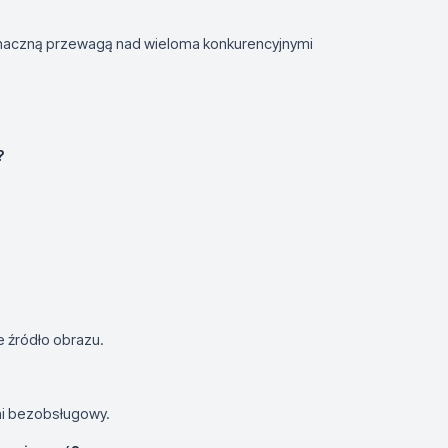
 znaczną przewagą nad wieloma konkurencyjnymi
?
e źródło obrazu.
ni bezobsługowy.