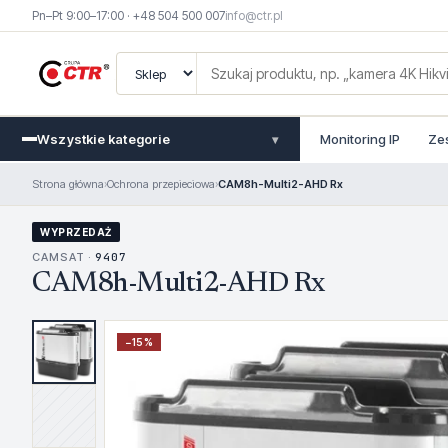
Pn–Pt 9:00–17:00 · +48 504 500 007
info@ctr.pl
Wszystkie kategorie
Monitoring IP
Ze
▾
Strona główna
›
Ochrona przepieciowa
›
CAM8h-Multi2-AHD Rx
WYPRZEDAŻ
CAMSAT ·
9407
CAM8h-Multi2-AHD Rx
−
15
%