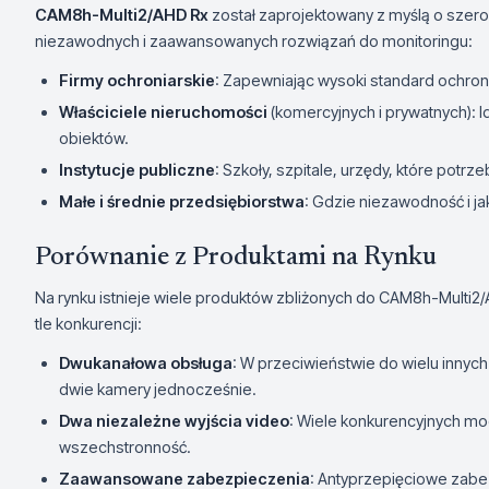
CAM8h-Multi2/AHD Rx
został zaprojektowany z myślą o szerok
niezawodnych i zaawansowanych rozwiązań do monitoringu:
Firmy ochroniarskie
: Zapewniając wysoki standard ochron
Właściciele nieruchomości
(komercyjnych i prywatnych): 
obiektów.
Instytucje publiczne
: Szkoły, szpitale, urzędy, które po
Małe i średnie przedsiębiorstwa
: Gdzie niezawodność i j
Porównanie z Produktami na Rynku
Na rynku istnieje wiele produktów zbliżonych do CAM8h-Multi2/A
tle konkurencji:
Dwukanałowa obsługa
: W przeciwieństwie do wielu innyc
dwie kamery jednocześnie.
Dwa niezależne wyjścia video
: Wiele konkurencyjnych mode
wszechstronność.
Zaawansowane zabezpieczenia
: Antyprzepięciowe zabezp