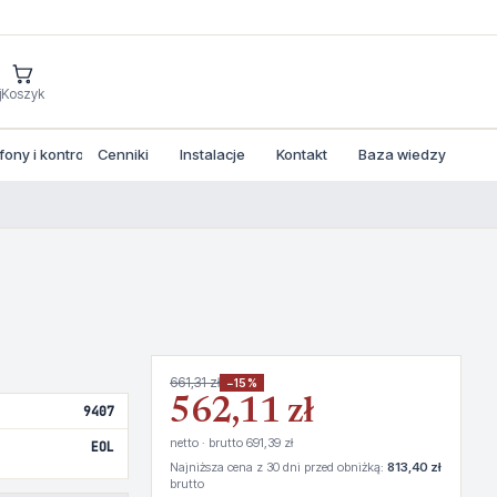
j
Koszyk
ny i kontrola dostepu
Cenniki
Instalacje
Kontakt
Baza wiedzy
661,31 zł
−15%
562,11 zł
9407
netto · brutto 691,39 zł
EOL
Najniższa cena z 30 dni przed obniżką:
813,40 zł
brutto