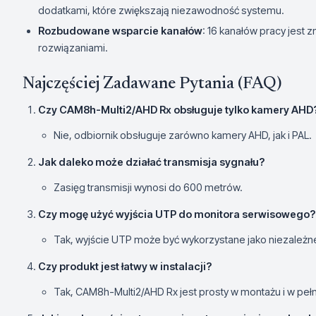
dodatkami, które zwiększają niezawodność systemu.
Rozbudowane wsparcie kanałów
: 16 kanałów pracy jest
rozwiązaniami.
Najczęściej Zadawane Pytania (FAQ)
Czy CAM8h-Multi2/AHD Rx obsługuje tylko kamery AHD
Nie, odbiornik obsługuje zarówno kamery AHD, jak i PAL.
Jak daleko może działać transmisja sygnału?
Zasięg transmisji wynosi do 600 metrów.
Czy mogę użyć wyjścia UTP do monitora serwisowego?
Tak, wyjście UTP może być wykorzystane jako niezależn
Czy produkt jest łatwy w instalacji?
Tak, CAM8h-Multi2/AHD Rx jest prosty w montażu i w peł