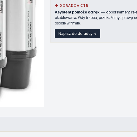
◆ DORADCA CTR
Asystent pomoże od ręki
— dobór kamery, rejes
okablowania. Gdy trzeba, przekażemy sprawę o
osobie w firmie.
Napisz do doradcy →