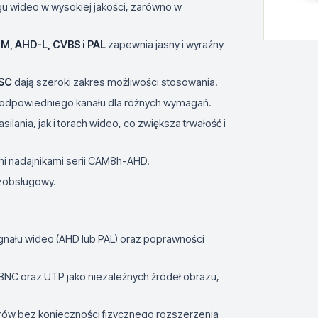
ngu wideo w wysokiej jakości, zarówno w
M, AHD-L, CVBS i PAL
zapewnia jasny i wyraźny
TSC
dają szeroki zakres możliwości stosowania.
r odpowiedniego kanału dla różnych wymagań.
silania, jak i torach wideo, co zwiększa trwałość i
mi nadajnikami serii CAM8h-AHD.
bezobsługowy.
ygnału wideo (AHD lub PAL) oraz poprawności
 BNC oraz UTP jako niezależnych źródeł obrazu,
rów bez konieczności fizycznego rozszerzenia