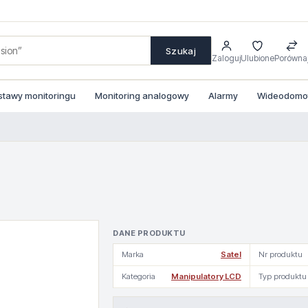
Szukaj
Zaloguj
Ulubione
Porówna
stawy monitoringu
Monitoring analogowy
Alarmy
Wideodomofo
DANE PRODUKTU
Marka
Satel
Nr produktu
Kategoria
Manipulatory LCD
Typ produktu