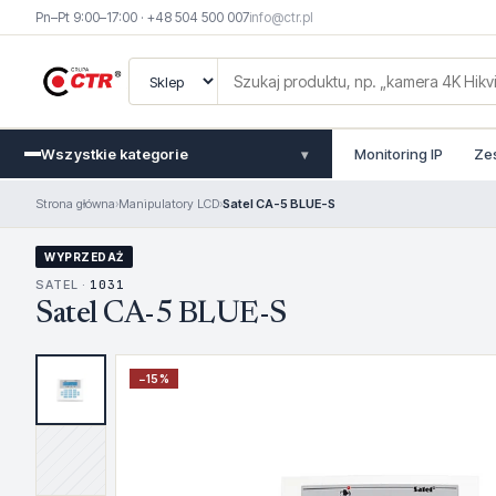
Pn–Pt 9:00–17:00 · +48 504 500 007
info@ctr.pl
Wszystkie kategorie
Monitoring IP
Ze
▾
Strona główna
›
Manipulatory LCD
›
Satel CA-5 BLUE-S
WYPRZEDAŻ
SATEL ·
1031
Satel CA-5 BLUE-S
−
15
%