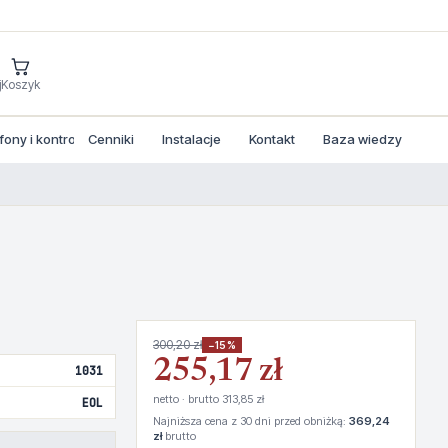
j
Koszyk
ny i kontrola dostepu
Cenniki
Instalacje
Kontakt
Baza wiedzy
300,20 zł
−15%
255,17 zł
1031
netto · brutto 313,85 zł
EOL
Najniższa cena z 30 dni przed obniżką:
369,24
zł
brutto