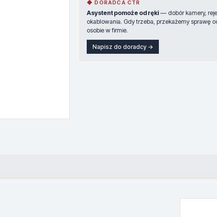
◆ DORADCA CTR
Asystent pomoże od ręki
— dobór kamery, rejes
okablowania. Gdy trzeba, przekażemy sprawę o
osobie w firmie.
Napisz do doradcy →