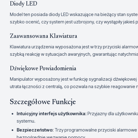
Diody LED
Model ten posiada diody LED wskazujące na bieżący stan syst
szybko ocenić, czy system jest uzbrojony, czy wystąpiły jakieś 
Zaawansowana Klawiatura
Klawiatura urządzenia wyposażona jest w trzy przyciski alar
szybką reakcję w sytuacjach awaryjnych, gwarantując natychm
Dźwiękowe Powiadomienia
Manipulator wyposażony jest w funkcję sygnalizacji dźwiękowej
utrata łączności z centralą, co pozwala na szybkie reagowanie 
Szczegółowe Funkcje
Intuicyjny interfejs użytkownika:
Przyjazny dla użytkownika
systemu.
Bezpieczeństwo:
Trzy programowalne przyciski alarmowe 
bezpośrednie wezwanie pomocy.