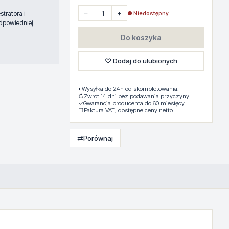
−
+
● Niedostępny
tratora i
dpowiedniej
Do koszyka
♡ Dodaj do ulubionych
◐
Wysyłka do 24h od skompletowania.
↻
Zwrot 14 dni bez podawania przyczyny
✓
Gwarancja producenta do 60 miesięcy
▢
Faktura VAT, dostępne ceny netto
⇄
Porównaj