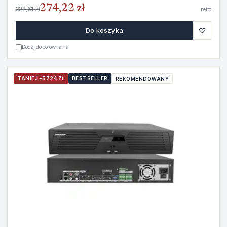
274,22 zł
322,61 zł
netto
♡
Do koszyka
Dodaj do porównania
TANIEJ -5724 ZŁ
BESTSELLER
REKOMENDOWANY