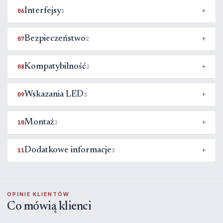
Interfejsy
06
1
Bezpieczeństwo
07
2
Kompatybilność
08
2
Wskazania LED
09
3
Montaż
10
2
Dodatkowe informacje
11
3
OPINIE KLIENTÓW
Co mówią klienci