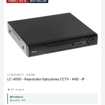
TANIEJ -60 ZŁ
BESTSELLER
LC SECURITY · ID 8149
LC-4000 - Rejestrator hybrydowy CCTV - AHD - IP
★ 4.7
· 8 opinii
Dostępny
Wysyłka 24h