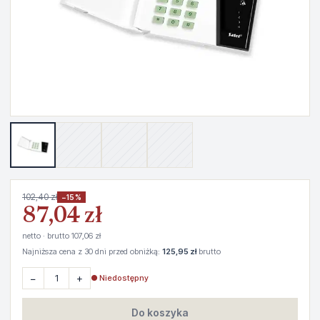
102,40 zł
−15%
87,04 zł
netto · brutto 107,06 zł
Najniższa cena z 30 dni przed obniżką:
125,95 zł
brutto
−
+
● Niedostępny
Do koszyka