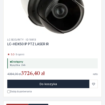
LC SECURITY · ID 10613
LC-HDX50 IP PTZ LASER IR
★ 5.0
· 9 opinii
Dostępny
Wysyłka 24h
3726,40 zł
4384,00 zł
netto
♡
Do koszyka
Dodaj do porównania