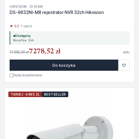
HIKVISION · ID 61345
DS-9632NI-M8 rejestrator NVR 32ch Hikvision
★ 5.0
· 7 opinii
Dostępny
Wysyłka 24h
7278,52 zł
11 932,00 zł
netto
♡
Do koszyka
Dodaj do porównania
TANIEJ -6485 ZŁ
BESTSELLER