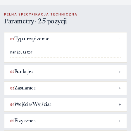
PEŁNA SPECYFIKACJA TECHNICZNA
Parametry · 25 pozycji
Typ urządzenia
01
1
Manipulator
Funkcje
02
4
Zasilanie
03
2
Wejścia/Wyjścia
04
2
Fizyczne
05
3