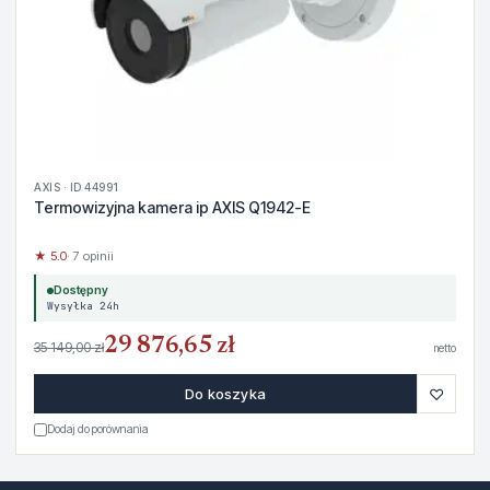
AXIS · ID 44991
Termowizyjna kamera ip AXIS Q1942-E
★ 5.0
· 7 opinii
Dostępny
Wysyłka 24h
29 876,65 zł
35 149,00 zł
netto
♡
Do koszyka
Dodaj do porównania