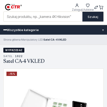
Zaloguj
Ulubione
Szukaj
Wszystkie kategorie
▾
Strona główna
›
Manipulatory LED
›
Satel CA-4 VKLED
WYPRZEDAŻ
SATEL ·
1022
Satel CA-4 VKLED
−
15
%