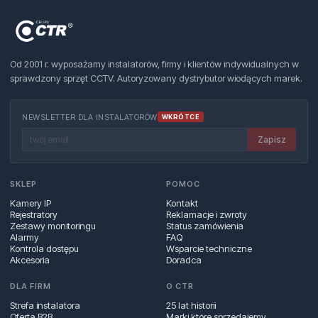
Od 2001 r. wyposażamy instalatorów, firmy i klientów indywidualnych w
sprawdzony sprzęt CCTV. Autoryzowany dystrybutor wiodących marek.
NEWSLETTER DLA INSTALATORÓW
WKRÓTCE
Zapisz
SKLEP
POMOC
Kamery IP
Kontakt
Rejestratory
Reklamacje i zwroty
Zestawy monitoringu
Status zamówienia
Alarmy
FAQ
Kontrola dostępu
Wsparcie techniczne
Akcesoria
Doradca
DLA FIRM
O CTR
Strefa instalatora
25 lat historii
Oferta B2B
Marki które sprzedajemy