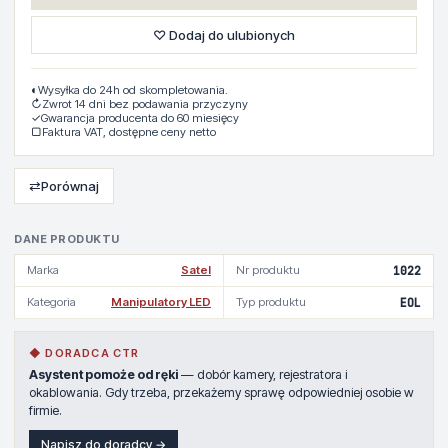
♡ Dodaj do ulubionych
◐
Wysyłka do 24h od skompletowania.
↻
Zwrot 14 dni bez podawania przyczyny
✓
Gwarancja producenta do 60 miesięcy
▢
Faktura VAT, dostępne ceny netto
⇄
Porównaj
DANE PRODUKTU
Marka
Satel
Nr produktu
1022
Kategoria
Manipulatory LED
Typ produktu
EOL
◆ DORADCA CTR
Asystent pomoże od ręki
— dobór kamery, rejestratora i
okablowania. Gdy trzeba, przekażemy sprawę odpowiedniej osobie w
firmie.
Napisz do doradcy →