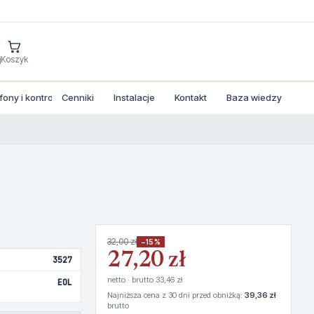
j
Koszyk
ny i kontrola dostepu
Cenniki
Instalacje
Kontakt
Baza wiedzy
32,00 zł
−15%
27,20 zł
3527
netto · brutto 33,46 zł
EOL
Najniższa cena z 30 dni przed obniżką:
39,36 zł
brutto