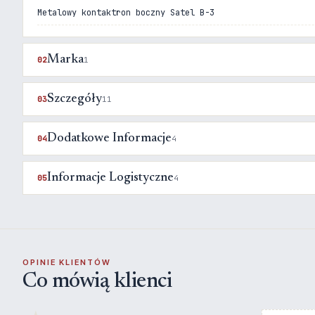
Metalowy kontaktron boczny Satel B-3
Marka
02
1
Szczegóły
03
11
Dodatkowe Informacje
04
4
Informacje Logistyczne
05
4
OPINIE KLIENTÓW
Co mówią klienci