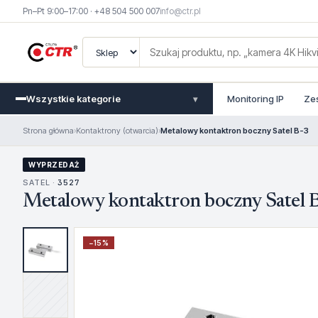
Pn–Pt 9:00–17:00 · +48 504 500 007
info@ctr.pl
Wszystkie kategorie
Monitoring IP
Ze
▾
Strona główna
›
Kontaktrony (otwarcia)
›
Metalowy kontaktron boczny Satel B-3
WYPRZEDAŻ
SATEL ·
3527
Metalowy kontaktron boczny Satel 
−
15
%