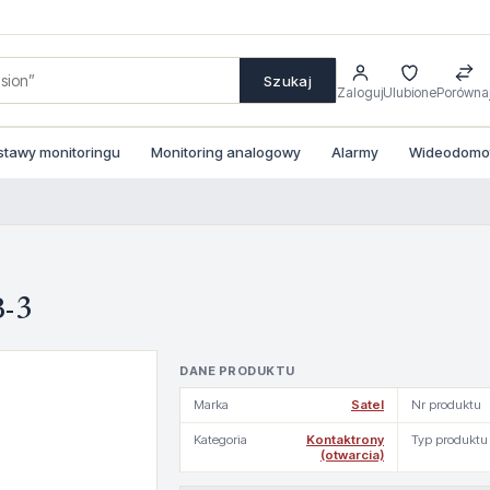
Szukaj
Zaloguj
Ulubione
Porówna
stawy monitoringu
Monitoring analogowy
Alarmy
Wideodomofo
B-3
DANE PRODUKTU
Marka
Satel
Nr produktu
Kategoria
Kontaktrony
Typ produktu
(otwarcia)