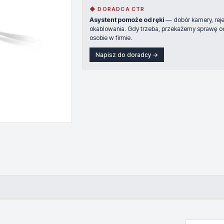
◆ DORADCA CTR
Asystent pomoże od ręki
— dobór kamery, rejes
okablowania. Gdy trzeba, przekażemy sprawę o
osobie w firmie.
Napisz do doradcy →