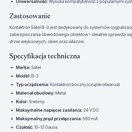
Uniwersalność:
Wysoka kompatybilność z popularnymi sys
Zastosowanie
Kontaktron Satel B-3 jest dedykowany do systemów sygnalizacj
zabezpieczania obwodowego obiektów – idealnie sprawdzi się
drzwi wejściowych, okien oraz włazów.
Specyfikacja techniczna
Marka:
Satel
Model:
B-3
Typ urządzenia:
Kontaktron boczny (czujnik otwarcia)
Materiał obudowy:
Metal
Kolor:
Srebrny
Maksymalne napięcie zasilania:
24 V DC
Maksymalny prąd przełączania:
500 mA
Czułość:
10-12 Gauss