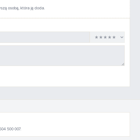
wszą osobą, która ją doda.
504 500 007.