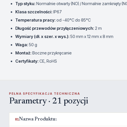
Typ styku:
Normalnie otwarty (NO) / Normalnie zamknięty (N
Klasa szczelności:
IP67
Temperatura pracy:
od -40°C do 85°C
Długość przewodów przyłączeniowych:
2 m
Wymiary (dł. x szer. x wys.):
50 mm x 12 mm x 8 mm
Waga:
50 g
Montaż:
Boczne przykręcanie
Certyfikaty:
CE, RoHS
PEŁNA SPECYFIKACJA TECHNICZNA
Parametry · 21 pozycji
Nazwa Produktu
01
1