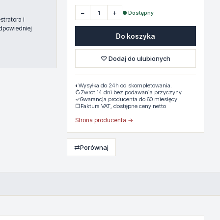
−
+
● Dostępny
tratora i
dpowiedniej
Do koszyka
♡ Dodaj do ulubionych
◐
Wysyłka do 24h od skompletowania.
↻
Zwrot 14 dni bez podawania przyczyny
✓
Gwarancja producenta do 60 miesięcy
▢
Faktura VAT, dostępne ceny netto
Strona producenta →
⇄
Porównaj