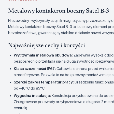
Metalowy kontaktron boczny Satel B-3
Niezawodny i wytrzymały czujnik magnetyczny przeznaczony do p
Metalowy kontaktron boczny Satel B-3 to kluczowy element pr
bezpieczeństwa, gwarantujący stabilne działanie nawet w wy
Najważniejsze cechy i korzyści
Wytrzymała metalowa obudowa:
Zapewnia wysoką odpor
bezpośrednio przekłada się na długą żywotność i bezawary
Klasa szczelności IP67:
Całkowita ochrona przed wnikaniem
atmosferyczne. Pozwala to na bezpieczny montaż w miejsc
Szeroki zakres temperatur pracy:
Urządzenie funkcjonuje
od -40°C do 85°C.
Wygodna instalacja:
Konstrukcja przystosowana do boczne
Zintegrowane przewody przyłączeniowe o długości 2 metrów
centralą.