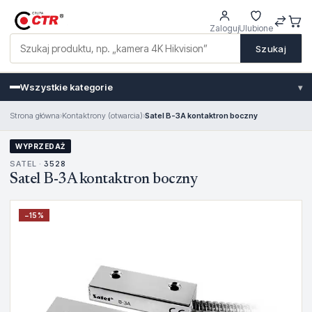
Zaloguj
Ulubione
Szukaj
Wszystkie kategorie
▾
Strona główna
›
Kontaktrony (otwarcia)
›
Satel B-3A kontaktron boczny
WYPRZEDAŻ
SATEL ·
3528
Satel B-3A kontaktron boczny
−
15
%