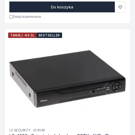
♡
Do koszyka
Dodaj do porównania
TANIEJ -60 ZŁ
BESTSELLER
LC SECURITY · ID 8149