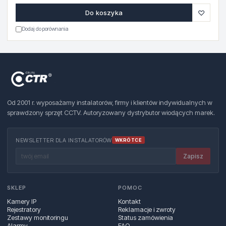
♡
Do koszyka
Dodaj do porównania
Od 2001 r. wyposażamy instalatorów, firmy i klientów indywidualnych w
sprawdzony sprzęt CCTV. Autoryzowany dystrybutor wiodących marek.
NEWSLETTER DLA INSTALATORÓW
WKRÓTCE
Zapisz
SKLEP
POMOC
Kamery IP
Kontakt
Rejestratory
Reklamacje i zwroty
Zestawy monitoringu
Status zamówienia
Alarmy
FAQ