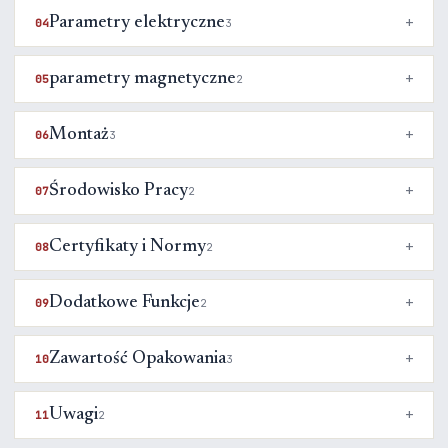
Parametry elektryczne
04
3
parametry magnetyczne
05
2
Montaż
06
3
Środowisko Pracy
07
2
Certyfikaty i Normy
08
2
Dodatkowe Funkcje
09
2
Zawartość Opakowania
10
3
Uwagi
11
2