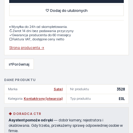
♡ Dodaj do ulubionych
◐
Wysyłka do 24h od skompletowania.
↻
Zwrot 14 dni bez podawania przyczyny
✓
Gwarancja producenta do 60 miesięcy
▢
Faktura VAT, dostępne ceny netto
Strona producenta →
⇄
Porównaj
DANE PRODUKTU
Marka
Satel
Nr produktu
3528
Kategoria
Kontaktrony (otwarcia)
Typ produktu
EOL
◆ DORADCA CTR
Asystent pomoże od ręki
— dobór kamery, rejestratora i
okablowania. Gdy trzeba, przekażemy sprawę odpowiedniej osobie w
firmie.