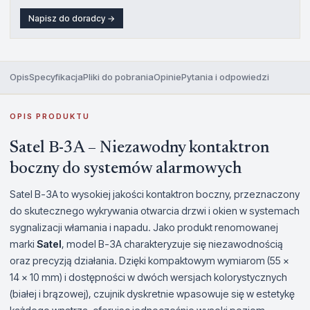
Napisz do doradcy →
Opis
Specyfikacja
Pliki do pobrania
Opinie
Pytania i odpowiedzi
OPIS PRODUKTU
Satel B-3A – Niezawodny kontaktron
boczny do systemów alarmowych
Satel B-3A to wysokiej jakości kontaktron boczny, przeznaczony
do skutecznego wykrywania otwarcia drzwi i okien w systemach
sygnalizacji włamania i napadu. Jako produkt renomowanej
marki
Satel
, model B-3A charakteryzuje się niezawodnością
oraz precyzją działania. Dzięki kompaktowym wymiarom (55 x
14 x 10 mm) i dostępności w dwóch wersjach kolorystycznych
(białej i brązowej), czujnik dyskretnie wpasowuje się w estetykę