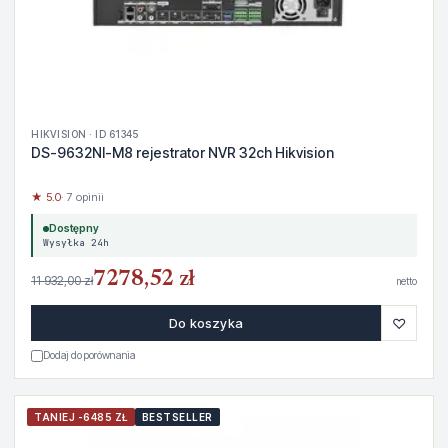
HIKVISION · ID 61345
DS-9632NI-M8 rejestrator NVR 32ch Hikvision
★ 5.0
· 7 opinii
Dostępny
Wysyłka 24h
7278,52 zł
11 932,00 zł
netto
♡
Do koszyka
Dodaj do porównania
TANIEJ -6485 ZŁ
BESTSELLER