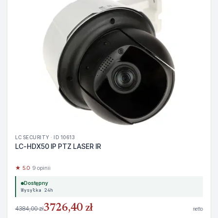
LC SECURITY · ID 10613
LC-HDX50 IP PTZ LASER IR
★ 5.0
· 9 opinii
Dostępny
Wysyłka 24h
3726,40 zł
4384,00 zł
netto