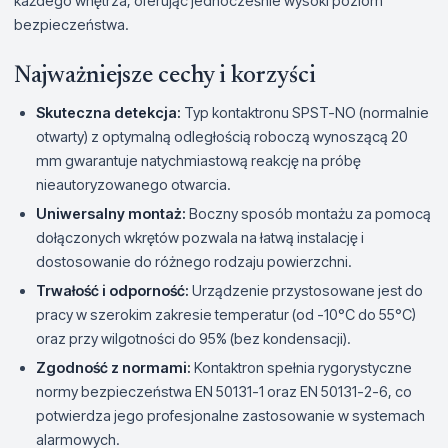
każdego wnętrza, oferując jednocześnie wysoki poziom
bezpieczeństwa.
Najważniejsze cechy i korzyści
Skuteczna detekcja:
Typ kontaktronu SPST-NO (normalnie
otwarty) z optymalną odległością roboczą wynoszącą 20
mm gwarantuje natychmiastową reakcję na próbę
nieautoryzowanego otwarcia.
Uniwersalny montaż:
Boczny sposób montażu za pomocą
dołączonych wkrętów pozwala na łatwą instalację i
dostosowanie do różnego rodzaju powierzchni.
Trwałość i odporność:
Urządzenie przystosowane jest do
pracy w szerokim zakresie temperatur (od -10°C do 55°C)
oraz przy wilgotności do 95% (bez kondensacji).
Zgodność z normami:
Kontaktron spełnia rygorystyczne
normy bezpieczeństwa EN 50131-1 oraz EN 50131-2-6, co
potwierdza jego profesjonalne zastosowanie w systemach
alarmowych.