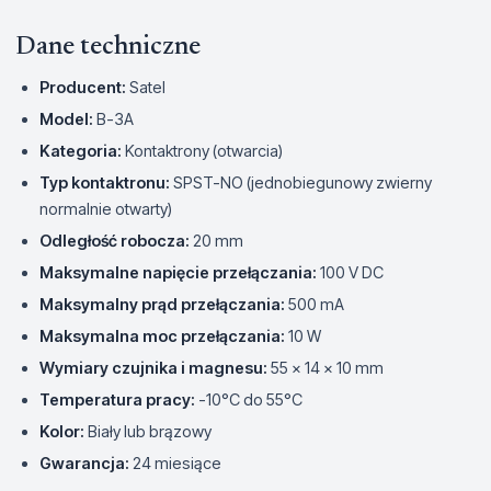
Dane techniczne
Producent:
Satel
Model:
B-3A
Kategoria:
Kontaktrony (otwarcia)
Typ kontaktronu:
SPST-NO (jednobiegunowy zwierny
normalnie otwarty)
Odległość robocza:
20 mm
Maksymalne napięcie przełączania:
100 V DC
Maksymalny prąd przełączania:
500 mA
Maksymalna moc przełączania:
10 W
Wymiary czujnika i magnesu:
55 x 14 x 10 mm
Temperatura pracy:
-10°C do 55°C
Kolor:
Biały lub brązowy
Gwarancja:
24 miesiące