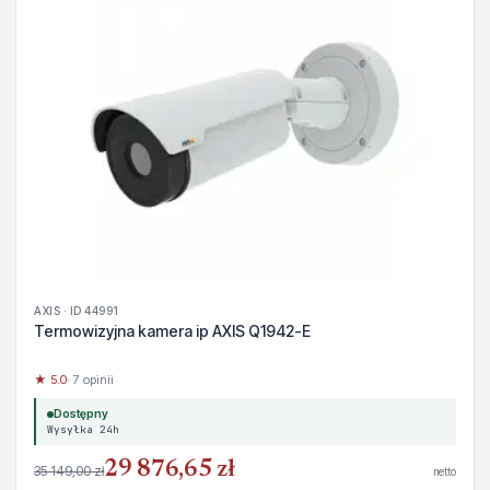
AXIS · ID 44991
Termowizyjna kamera ip AXIS Q1942-E
★ 5.0
· 7 opinii
Dostępny
Wysyłka 24h
29 876,65 zł
35 149,00 zł
netto