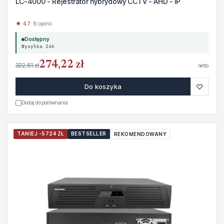
LC-4000 - Rejestrator hybrydowy CCTV - AHD - IP
★ 4.7
· 8 opinii
Dostępny
Wysyłka 24h
274,22 zł
322,61 zł
netto
♡
Do koszyka
Dodaj do porównania
TANIEJ -5724 ZŁ
BESTSELLER
REKOMENDOWANY