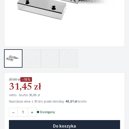
37,00 zł
−15%
31,45 zł
netto · brutto 38,68 zł
Najniższa cena z 30 dni przed obniżką:
45,51 zł
brutto
−
+
● Dostępny
Do koszyka