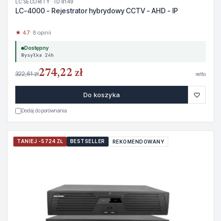
LC SECURITY · ID 8149
LC-4000 - Rejestrator hybrydowy CCTV - AHD - IP
★ 4.7
· 8 opinii
Dostępny
Wysyłka 24h
274,22 zł
322,61 zł
netto
♡
Do koszyka
Dodaj do porównania
TANIEJ -5724 ZŁ
BESTSELLER
REKOMENDOWANY