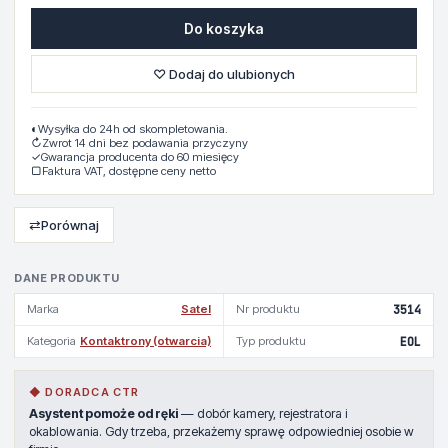
Do koszyka
♡ Dodaj do ulubionych
◐
Wysyłka do 24h od skompletowania.
↻
Zwrot 14 dni bez podawania przyczyny
✓
Gwarancja producenta do 60 miesięcy
▢
Faktura VAT, dostępne ceny netto
⇄
Porównaj
DANE PRODUKTU
Marka
Satel
Nr produktu
3514
Kategoria
Kontaktrony (otwarcia)
Typ produktu
EOL
◆ DORADCA CTR
Asystent pomoże od ręki
— dobór kamery, rejestratora i
okablowania. Gdy trzeba, przekażemy sprawę odpowiedniej osobie w