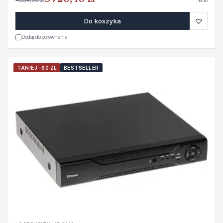
netto
♡
Do koszyka
Dodaj do porównania
TANIEJ -60 ZŁ
BESTSELLER