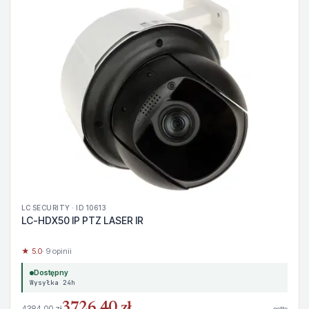
LC SECURITY · ID 10613
LC-HDX50 IP PTZ LASER IR
★ 5.0
· 9 opinii
Dostępny
Wysyłka 24h
3726,40 zł
4384,00 zł