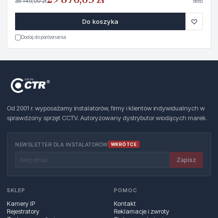
29 876,65 zł
35 149,00 zł
netto
♡
Do koszyka
Dodaj do porównania
Od 2001 r. wyposażamy instalatorów, firmy i klientów indywidualnych w
sprawdzony sprzęt CCTV. Autoryzowany dystrybutor wiodących marek.
NEWSLETTER DLA INSTALATORÓW
WKRÓTCE
Zapisz
SKLEP
POMOC
Kamery IP
Kontakt
Rejestratory
Reklamacje i zwroty