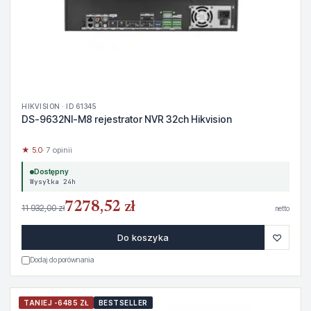
HIKVISION · ID 61345
DS-9632NI-M8 rejestrator NVR 32ch Hikvision
★ 5.0
· 7 opinii
Dostępny
Wysyłka 24h
7278,52 zł
11 932,00 zł
netto
♡
Do koszyka
Dodaj do porównania
TANIEJ -6485 ZŁ
BESTSELLER