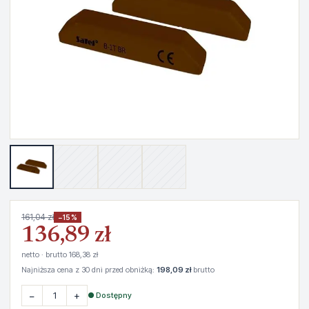
161,04 zł
−15%
136,89 zł
netto · brutto 168,38 zł
Najniższa cena z 30 dni przed obniżką:
198,09 zł
brutto
−
+
● Dostępny