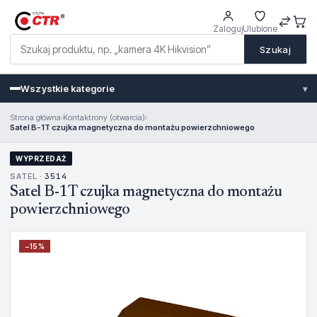
Zaloguj
Ulubione
Szukaj
Wszystkie kategorie
▾
Strona główna
›
Kontaktrony (otwarcia)
›
Satel B-1T czujka magnetyczna do montażu powierzchniowego
WYPRZEDAŻ
SATEL ·
3514
Satel B-1T czujka magnetyczna do montażu
powierzchniowego
−
15
%