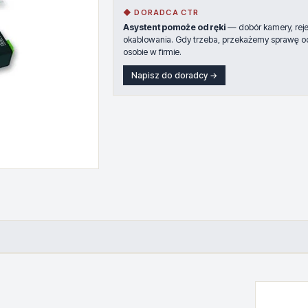
◆ DORADCA CTR
Asystent pomoże od ręki
— dobór kamery, rejes
okablowania. Gdy trzeba, przekażemy sprawę o
osobie w firmie.
Napisz do doradcy →