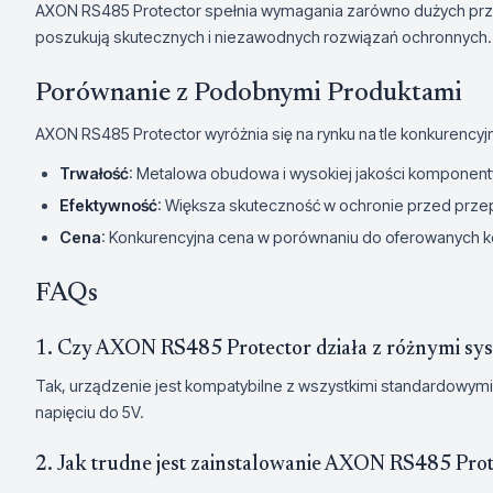
AXON RS485 Protector spełnia wymagania zarówno dużych przeds
poszukują skutecznych i niezawodnych rozwiązań ochronnych.
Porównanie z Podobnymi Produktami
AXON RS485 Protector wyróżnia się na rynku na tle konkurency
Trwałość
: Metalowa obudowa i wysokiej jakości komponen
Efektywność
: Większa skuteczność w ochronie przed przep
Cena
: Konkurencyjna cena w porównaniu do oferowanych kor
FAQs
1. Czy AXON RS485 Protector działa z różnymi s
Tak, urządzenie jest kompatybilne z wszystkimi standardowymi
napięciu do 5V.
2. Jak trudne jest zainstalowanie AXON RS485 Pro