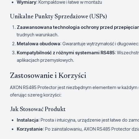
Wymiary
: Kompaktowe i łatwe w montażu
Unikalne Punkty Sprzedażowe (USPs)
Zaawansowana technologia ochrony przed przepięcia
trudnych warunkach.
Metalowa obudowa
: Gwarantuje wytrzymałość i długowiec
Kompatybilność z różnymi systemami RS485
: Wszechstr
aplikacjach przemysłowych.
Zastosowanie i Korzyści
AXON RS485 Protector jest niezbędnym elementem w każdym sys
oferując szereg korzyści:
Jak Stosować Produkt
Instalacja
: Prosta i intuicyjna, urządzenie jest łatwe do za
Korzystanie
: Po zainstalowaniu, AXON RS485 Protector dzi