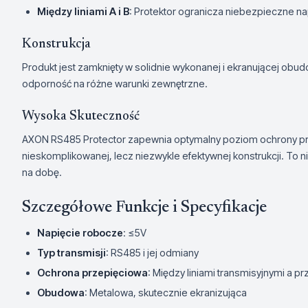
Między liniami A i B
: Protektor ogranicza niebezpieczne na
Konstrukcja
Produkt jest zamknięty w solidnie wykonanej i ekranującej obud
odporność na różne warunki zewnętrzne.
Wysoka Skuteczność
AXON RS485 Protector zapewnia optymalny poziom ochrony prz
nieskomplikowanej, lecz niezwykle efektywnej konstrukcji. To 
na dobę.
Szczegółowe Funkcje i Specyfikacje
Napięcie robocze
: ≤5V
Typ transmisji
: RS485 i jej odmiany
Ochrona przepięciowa
: Między liniami transmisyjnymi a 
Obudowa
: Metalowa, skutecznie ekranizująca