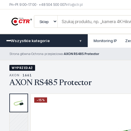
Pn–Pt 9:00–17:00 · +48 504 500 007
info@ctr.pl
Wszystkie kategorie
Monitoring IP
Ze
▾
Strona główna
›
Ochrona przepieciowa
›
AXON RS485 Protector
WYPRZEDAŻ
AXON ·
1661
AXON RS485 Protector
−
15
%