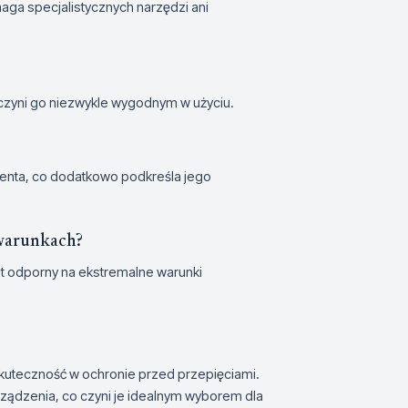
ymaga specjalistycznych narzędzi ani
czyni go niezwykle wygodnym w użyciu.
enta, co dodatkowo podkreśla jego
 warunkach?
st odporny na ekstremalne warunki
skuteczność w ochronie przed przepięciami.
urządzenia, co czyni je idealnym wyborem dla