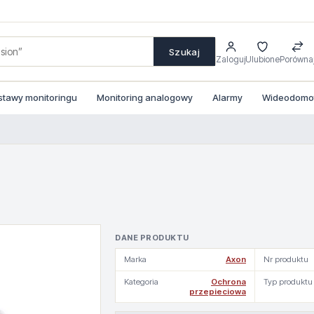
Szukaj
Zaloguj
Ulubione
Porówna
stawy monitoringu
Monitoring analogowy
Alarmy
Wideodomofo
DANE PRODUKTU
Marka
Axon
Nr produktu
Kategoria
Ochrona
Typ produktu
przepieciowa