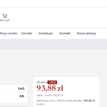
j
Koszyk
ny i kontrola dostepu
Cenniki
Instalacje
Kontakt
Baza wiedzy
110,45 zł
−15%
93,88 zł
1661
netto · brutto 115,47 zł
EOL
Najniższa cena z 30 dni przed obniżką:
135,85 zł
brutto