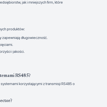
iębiorstw, jak i mniejszych firm, które
jnych produktów:
ty zapewniają długowieczność.
ięciami.
zyści i jakości.
ystemami RS485?
 systemami korzystającymi z transmisji RS485 o
tector?