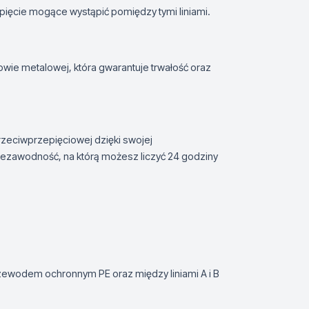
pięcie mogące wystąpić pomiędzy tymi liniami.
owie metalowej, która gwarantuje trwałość oraz
eciwprzepięciowej dzięki swojej
niezawodność, na którą możesz liczyć 24 godziny
przewodem ochronnym PE oraz między liniami A i B