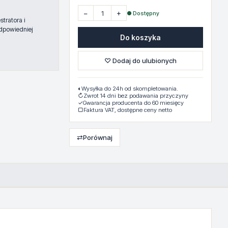
−
+
● Dostępny
tratora i
dpowiedniej
Do koszyka
♡ Dodaj do ulubionych
◐
Wysyłka do 24h od skompletowania.
↻
Zwrot 14 dni bez podawania przyczyny
✓
Gwarancja producenta do 60 miesięcy
▢
Faktura VAT, dostępne ceny netto
⇄
Porównaj