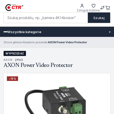
Zaloguj
Ulubione
Szukaj
Wszystkie kategorie
▾
Strona główna
›
Akcesoria pozostałe
›
AXON Power Video Protector
WYPRZEDAŻ
AXON ·
2963
AXON Power Video Protector
−
15
%