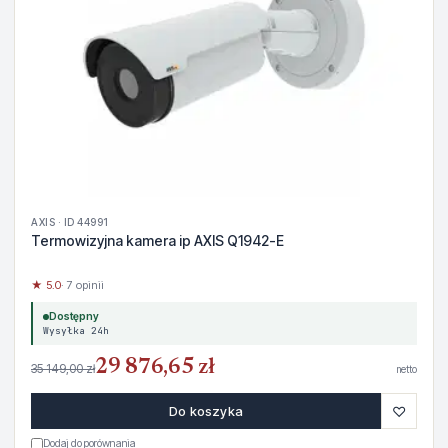
AXIS · ID 44991
Termowizyjna kamera ip AXIS Q1942-E
★ 5.0
· 7 opinii
Dostępny
Wysyłka 24h
29 876,65 zł
35 149,00 zł
netto
♡
Do koszyka
Dodaj do porównania