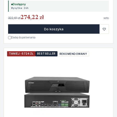
Dostępny
Wysyłka 24h
274,22 zł
322,61 zł
netto
♡
Do koszyka
Dodaj do porównania
TANIEJ -5724 ZŁ
BESTSELLER
REKOMENDOWANY