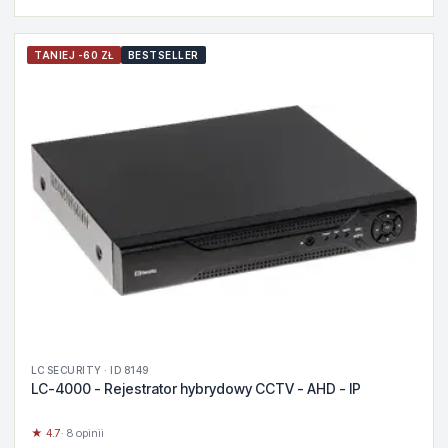
TANIEJ -60 ZŁ
BESTSELLER
LC SECURITY · ID 8149
LC-4000 - Rejestrator hybrydowy CCTV - AHD - IP
★ 4.7
· 8 opinii