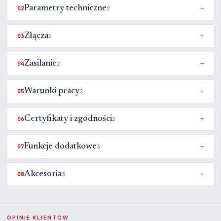
Parametry techniczne
02
2
Złącza
03
2
Zasilanie
04
2
Warunki pracy
05
2
Certyfikaty i zgodności
06
2
Funkcje dodatkowe
07
3
Akcesoria
08
3
OPINIE KLIENTÓW