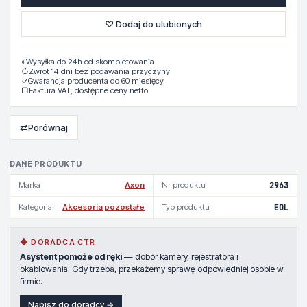
♡ Dodaj do ulubionych
◐
Wysyłka do 24h od skompletowania.
↻
Zwrot 14 dni bez podawania przyczyny
✓
Gwarancja producenta do 60 miesięcy
▢
Faktura VAT, dostępne ceny netto
⇄
Porównaj
DANE PRODUKTU
Marka
Axon
Nr produktu
2963
Kategoria
Akcesoria pozostałe
Typ produktu
EOL
◆ DORADCA CTR
Asystent pomoże od ręki
— dobór kamery, rejestratora i
okablowania. Gdy trzeba, przekażemy sprawę odpowiedniej osobie w
firmie.
Napisz do doradcy →