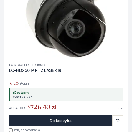
LC SECURITY · ID 10613
LC-HDX50 IP PTZ LASER IR
★ 5.0
· 9 opinii
Dostępny
Wysyłka 24h
3726,40 zł
4384,00 zł
netto
♡
Do koszyka
Dodaj do porównania