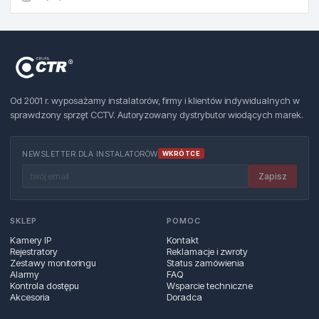
Od 2001 r. wyposażamy instalatorów, firmy i klientów indywidualnych w
sprawdzony sprzęt CCTV. Autoryzowany dystrybutor wiodących marek.
NEWSLETTER DLA INSTALATORÓW
WKRÓTCE
Zapisz
SKLEP
POMOC
Kamery IP
Kontakt
Rejestratory
Reklamacje i zwroty
Zestawy monitoringu
Status zamówienia
Alarmy
FAQ
Kontrola dostępu
Wsparcie techniczne
Akcesoria
Doradca