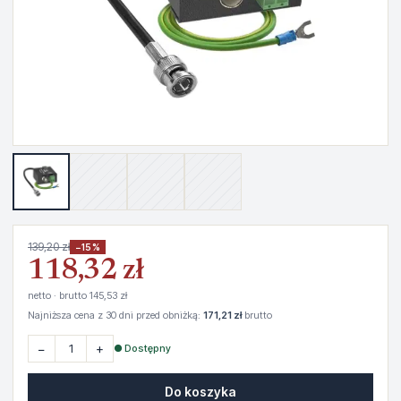
139,20 zł
−15%
118,32 zł
netto · brutto 145,53 zł
Najniższa cena z 30 dni przed obniżką:
171,21 zł
brutto
−
+
● Dostępny
Do koszyka