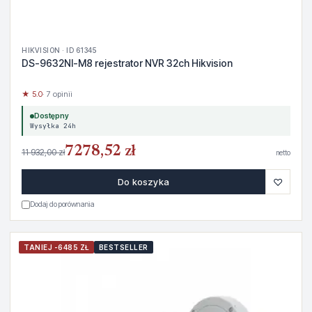
HIKVISION · ID 61345
DS-9632NI-M8 rejestrator NVR 32ch Hikvision
★ 5.0
· 7 opinii
Dostępny
Wysyłka 24h
7278,52 zł
11 932,00 zł
netto
♡
Do koszyka
Dodaj do porównania
TANIEJ -6485 ZŁ
BESTSELLER