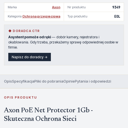
Marka
Axon
Nr produktu
9349
Kategoria
Ochrona przepieciowa
Typ produktu
EOL
◆ DORADCA CTR
Asystent pomoże od ręki
— dobór kamery, rejestratora i
okablowania. Gdy trzeba, przekażemy sprawę odpowiedniej osobie w
firmie.
Napisz do doradcy →
Opis
Specyfikacja
Pliki do pobrania
Opinie
Pytania i odpowiedzi
OPIS PRODUKTU
Axon PoE Net Protector 1Gb -
Skuteczna Ochrona Sieci