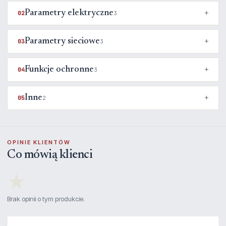
Parametry elektryczne
02
3
Parametry sieciowe
03
3
Funkcje ochronne
04
3
Inne
05
2
OPINIE KLIENTÓW
Co mówią klienci
★
Brak opinii o tym produkcie.