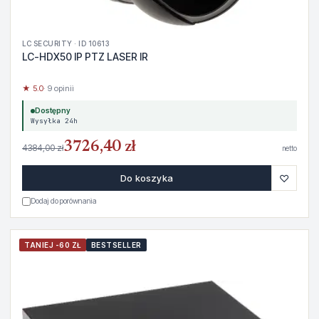
LC SECURITY · ID 10613
LC-HDX50 IP PTZ LASER IR
★ 5.0
· 9 opinii
Dostępny
Wysyłka 24h
3726,40 zł
4384,00 zł
netto
♡
Do koszyka
Dodaj do porównania
TANIEJ -60 ZŁ
BESTSELLER