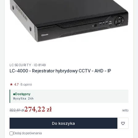
LC SECURITY · ID 8149
LC-4000 - Rejestrator hybrydowy CCTV - AHD - IP
★ 4.7
· 8 opinii
Dostępny
Wysyłka 24h
274,22 zł
322,61 zł
netto
♡
Do koszyka
Dodaj do porównania