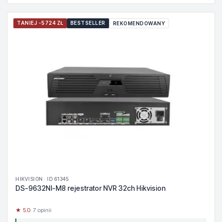
TANIEJ -5724 ZŁ
BESTSELLER
REKOMENDOWANY
HIKVISION · ID 61345
DS-9632NI-M8 rejestrator NVR 32ch Hikvision
★ 5.0
· 7 opinii