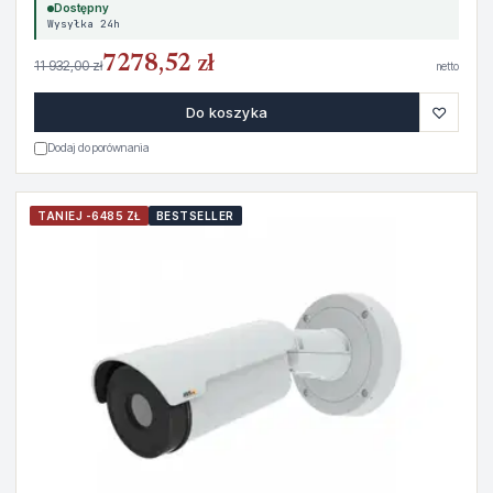
Dostępny
Wysyłka 24h
7278,52 zł
11 932,00 zł
netto
♡
Do koszyka
Dodaj do porównania
TANIEJ -6485 ZŁ
BESTSELLER