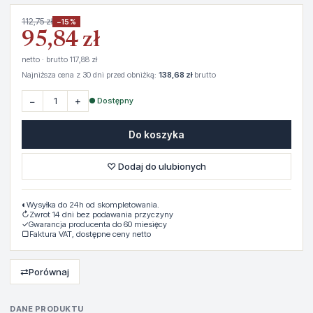
112,75 zł
−15%
95,84 zł
netto · brutto 117,88 zł
Najniższa cena z 30 dni przed obniżką:
138,68 zł
brutto
−
+
● Dostępny
Do koszyka
♡ Dodaj do ulubionych
◐
Wysyłka do 24h od skompletowania.
↻
Zwrot 14 dni bez podawania przyczyny
✓
Gwarancja producenta do 60 miesięcy
▢
Faktura VAT, dostępne ceny netto
⇄
Porównaj
DANE PRODUKTU