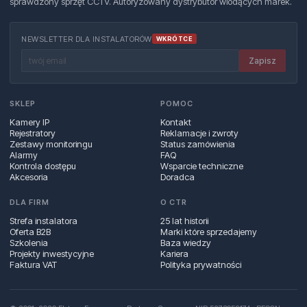
sprawdzony sprzęt CCTV. Autoryzowany dystrybutor wiodących marek.
NEWSLETTER DLA INSTALATORÓW
WKRÓTCE
Zapisz
SKLEP
POMOC
Kamery IP
Kontakt
Rejestratory
Reklamacje i zwroty
Zestawy monitoringu
Status zamówienia
Alarmy
FAQ
Kontrola dostępu
Wsparcie techniczne
Akcesoria
Doradca
DLA FIRM
O CTR
Strefa instalatora
25 lat historii
Oferta B2B
Marki które sprzedajemy
Szkolenia
Baza wiedzy
Projekty inwestycyjne
Kariera
Faktura VAT
Polityka prywatności