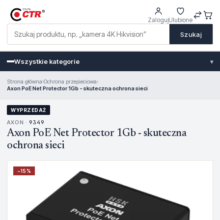
Zaloguj
Ulubione
Szukaj
Wszystkie kategorie
▾
Strona główna
›
Ochrona przepieciowa
›
Axon PoE Net Protector 1Gb - skuteczna ochrona sieci
WYPRZEDAŻ
AXON ·
9349
Axon PoE Net Protector 1Gb - skuteczna
ochrona sieci
−
15
%