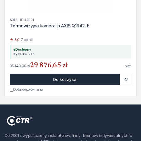
AXIS · ID 44991
Termowizyjna kamera ip AXIS Q1942-E
★ 5.0
· 7 opinii
Dostępny
Wysyłka 24h
29 876,65 zł
35 149,00 zł
netto
♡
Do koszyka
Dodaj do porównania
Od 2001 r. wyposażamy instalatorów, firmy i klientów indywidualnych w