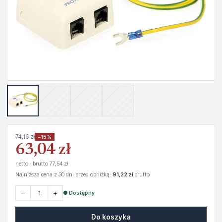
74,16 zł
−15%
63,04 zł
netto · brutto 77,54 zł
Najniższa cena z 30 dni przed obniżką:
91,22 zł
brutto
−
+
● Dostępny
Do koszyka