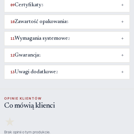
Certyfikaty
09
3
Zawartość opakowania
10
5
Wymagania systemowe
11
2
Gwarancja
12
1
Uwagi dodatkowe
13
2
OPINIE KLIENTÓW
Co mówią klienci
★
Brak opinii o tym produkcie.