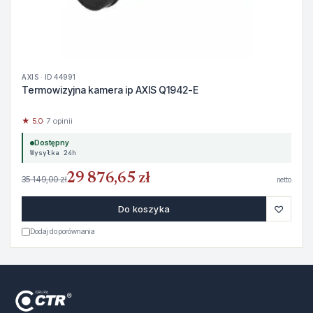
AXIS · ID 44991
Termowizyjna kamera ip AXIS Q1942-E
★ 5.0
· 7 opinii
Dostępny
Wysyłka 24h
29 876,65 zł
35 149,00 zł
netto
♡
Do koszyka
Dodaj do porównania