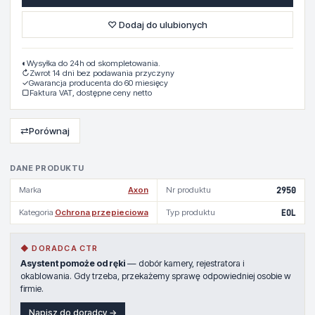
♡ Dodaj do ulubionych
◐
Wysyłka do 24h od skompletowania.
↻
Zwrot 14 dni bez podawania przyczyny
✓
Gwarancja producenta do 60 miesięcy
▢
Faktura VAT, dostępne ceny netto
⇄
Porównaj
DANE PRODUKTU
Marka
Axon
Nr produktu
2950
Kategoria
Ochrona przepieciowa
Typ produktu
EOL
◆ DORADCA CTR
Asystent pomoże od ręki
— dobór kamery, rejestratora i
okablowania. Gdy trzeba, przekażemy sprawę odpowiedniej osobie w
firmie.
Napisz do doradcy →