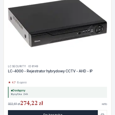
LC SECURITY · ID 8149
LC-4000 - Rejestrator hybrydowy CCTV - AHD - IP
★ 4.7
· 8 opinii
Dostępny
Wysyłka 24h
274,22 zł
322,61 zł
netto
♡
Do koszyka