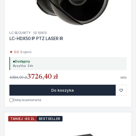
LC SECURITY · ID 10613
LC-HDX50 IP PTZ LASER IR
★ 5.0
· 9 opinii
Dostępny
Wysyłka 24h
3726,40 zł
4384,00 zł
netto
♡
Do koszyka
Dodaj do porównania
TANIEJ -60 ZŁ
BESTSELLER