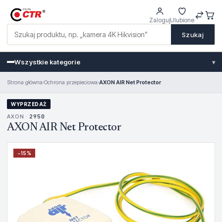
Zaloguj
Ulubione
Szukaj
Wszystkie kategorie
▾
Strona główna
›
Ochrona przepieciowa
›
AXON AIR Net Protector
WYPRZEDAŻ
AXON ·
2950
AXON AIR Net Protector
−
15
%