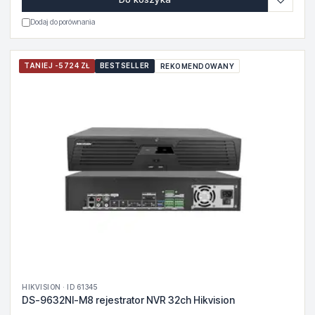
Dodaj do porównania
TANIEJ -5724 ZŁ
BESTSELLER
REKOMENDOWANY
HIKVISION · ID 61345
DS-9632NI-M8 rejestrator NVR 32ch Hikvision