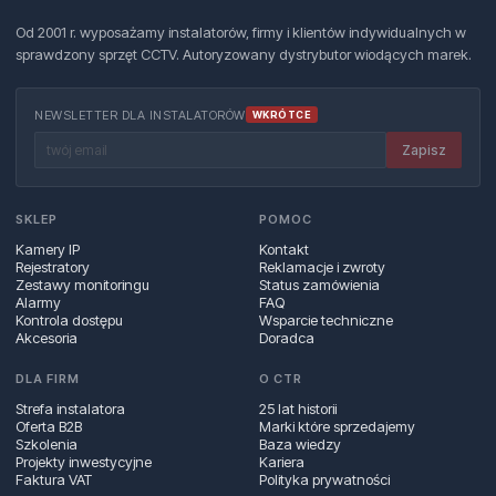
Od 2001 r. wyposażamy instalatorów, firmy i klientów indywidualnych w
sprawdzony sprzęt CCTV. Autoryzowany dystrybutor wiodących marek.
NEWSLETTER DLA INSTALATORÓW
WKRÓTCE
Zapisz
SKLEP
POMOC
Kamery IP
Kontakt
Rejestratory
Reklamacje i zwroty
Zestawy monitoringu
Status zamówienia
Alarmy
FAQ
Kontrola dostępu
Wsparcie techniczne
Akcesoria
Doradca
DLA FIRM
O CTR
Strefa instalatora
25 lat historii
Oferta B2B
Marki które sprzedajemy
Szkolenia
Baza wiedzy
Projekty inwestycyjne
Kariera
Faktura VAT
Polityka prywatności