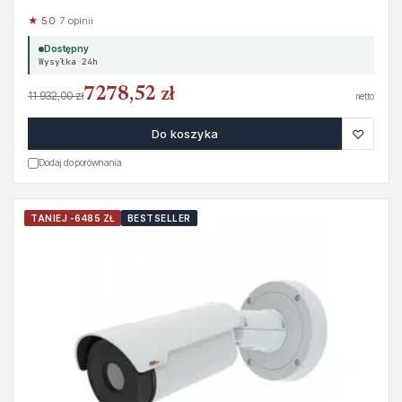
★ 5.0
· 7 opinii
Dostępny
Wysyłka 24h
7278,52 zł
11 932,00 zł
netto
♡
Do koszyka
Dodaj do porównania
TANIEJ -6485 ZŁ
BESTSELLER