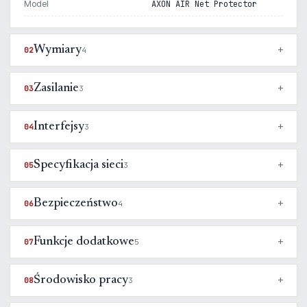
Model
AXON AIR Net Protector
Wymiary
02
4
Zasilanie
03
3
Interfejsy
04
3
Specyfikacja sieci
05
3
Bezpieczeństwo
06
4
Funkcje dodatkowe
07
5
Środowisko pracy
08
3