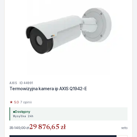
AXIS · ID 44991
Termowizyjna kamera ip AXIS Q1942-E
★ 5.0
· 7 opinii
Dostępny
Wysyłka 24h
29 876,65 zł
35 149,00 zł
netto