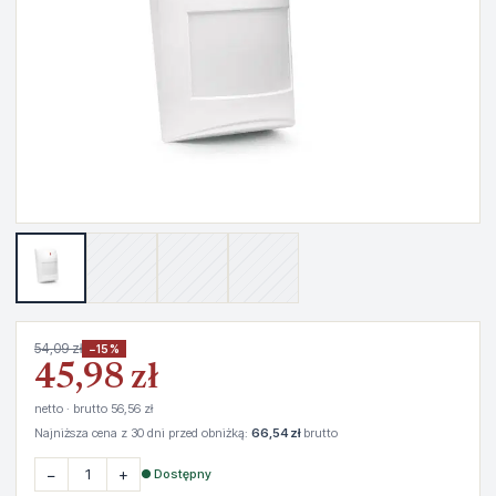
54,09 zł
−15%
45,98 zł
netto · brutto 56,56 zł
Najniższa cena z 30 dni przed obniżką:
66,54 zł
brutto
−
+
● Dostępny