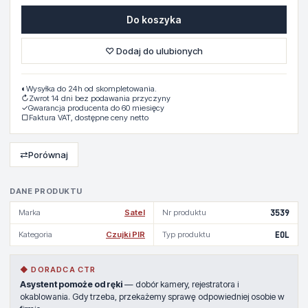
Do koszyka
♡ Dodaj do ulubionych
◐
Wysyłka do 24h od skompletowania.
↻
Zwrot 14 dni bez podawania przyczyny
✓
Gwarancja producenta do 60 miesięcy
▢
Faktura VAT, dostępne ceny netto
⇄
Porównaj
DANE PRODUKTU
Marka
Satel
Nr produktu
3539
Kategoria
Czujki PIR
Typ produktu
EOL
◆ DORADCA CTR
Asystent pomoże od ręki
— dobór kamery, rejestratora i
okablowania. Gdy trzeba, przekażemy sprawę odpowiedniej osobie w