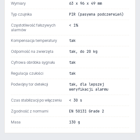
Wymiary
63 x 96 x 49 mm
Typ czujnika
PIR (pasywna podczerwień)
Częstotliwość fałszywych
< 1%
alarmów
Kompensacja temperatury
tak
Odporność na zwierzęta
tak, do 20 kg
Cyfrowa obróbka sygnału
tak
Regulacja czułości
tak
Podwójny tor detekcji
tak, dla lepszej
weryfikacji alarmu
Czas stabilizacji po włączeniu
< 30 s
Zgodność z normami
EN 50131 Grade 2
Masa
130 g