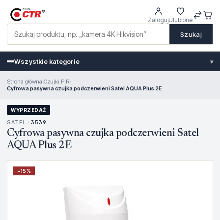
Zaloguj
Ulubione
Szukaj
Wszystkie kategorie
▾
Strona główna
›
Czujki PIR
›
Cyfrowa pasywna czujka podczerwieni Satel AQUA Plus 2E
WYPRZEDAŻ
SATEL ·
3539
Cyfrowa pasywna czujka podczerwieni Satel
AQUA Plus 2E
−
15
%