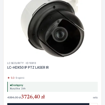
LC SECURITY · ID 10613
LC-HDX50 IP PTZ LASER IR
★ 5.0
· 9 opinii
Dostępny
Wysyłka 24h
3726,40 zł
4384,00 zł
netto