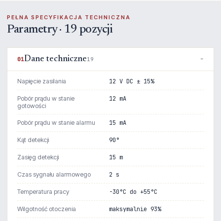
PEŁNA SPECYFIKACJA TECHNICZNA
Parametry · 19 pozycji
Dane techniczne
01
19
Napięcie zasilania
12 V DC ± 15%
Pobór prądu w stanie
12 mA
gotowości
Pobór prądu w stanie alarmu
15 mA
Kąt detekcji
90°
Zasięg detekcji
15 m
Czas sygnału alarmowego
2 s
Temperatura pracy
-30°C do +55°C
Wilgotność otoczenia
maksymalnie 93%