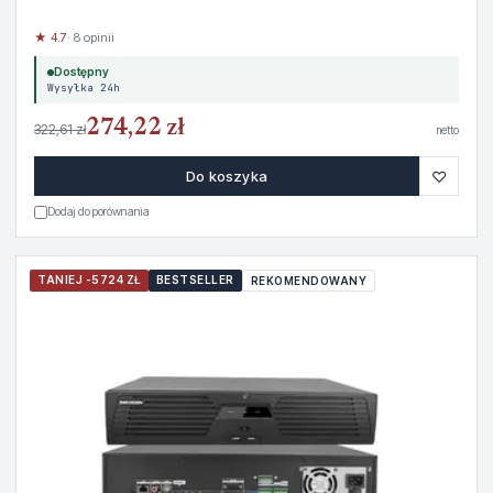
★ 4.7
· 8 opinii
Dostępny
Wysyłka 24h
274,22 zł
322,61 zł
netto
♡
Do koszyka
Dodaj do porównania
TANIEJ -5724 ZŁ
BESTSELLER
REKOMENDOWANY