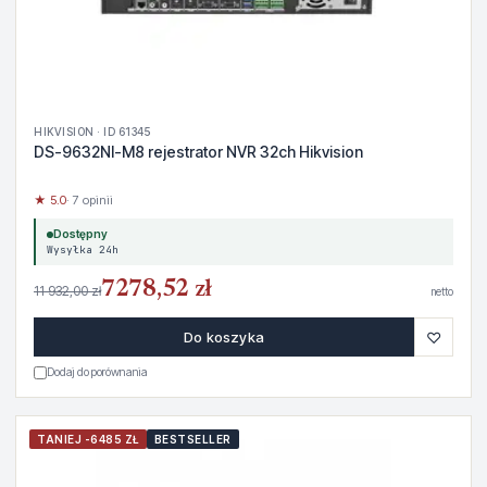
HIKVISION · ID 61345
DS-9632NI-M8 rejestrator NVR 32ch Hikvision
★ 5.0
· 7 opinii
Dostępny
Wysyłka 24h
7278,52 zł
11 932,00 zł
netto
♡
Do koszyka
Dodaj do porównania
TANIEJ -6485 ZŁ
BESTSELLER