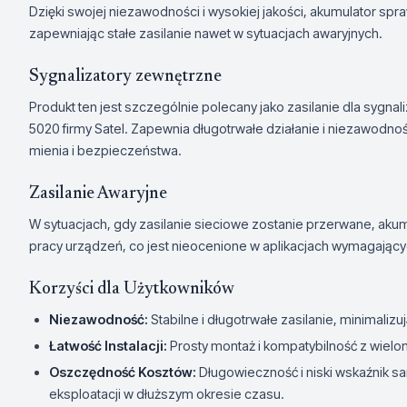
Dzięki swojej niezawodności i wysokiej jakości, akumulator s
zapewniając stałe zasilanie nawet w sytuacjach awaryjnych.
Sygnalizatory zewnętrzne
Produkt ten jest szczególnie polecany jako zasilanie dla sygna
5020 firmy Satel. Zapewnia długotrwałe działanie i niezawodnoś
mienia i bezpieczeństwa.
Zasilanie Awaryjne
W sytuacjach, gdy zasilanie sieciowe zostanie przerwane, akum
pracy urządzeń, co jest nieocenione w aplikacjach wymagając
Korzyści dla Użytkowników
Niezawodność:
Stabilne i długotrwałe zasilanie, minimalizu
Łatwość Instalacji:
Prosty montaż i kompatybilność z wiel
Oszczędność Kosztów:
Długowieczność i niski wskaźnik s
eksploatacji w dłuższym okresie czasu.