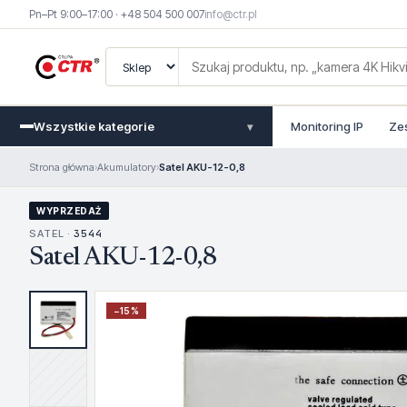
Pn–Pt 9:00–17:00 · +48 504 500 007
info@ctr.pl
Wszystkie kategorie
Monitoring IP
Ze
▾
Strona główna
›
Akumulatory
›
Satel AKU-12-0,8
WYPRZEDAŻ
SATEL ·
3544
Satel AKU-12-0,8
−
15
%