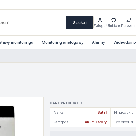
Szukaj
Zaloguj
Ulubione
Porówna
stawy monitoringu
Monitoring analogowy
Alarmy
Wideodomofo
DANE PRODUKTU
Marka
Satel
Nr produktu
Kategoria
Akumulatory
Typ produktu