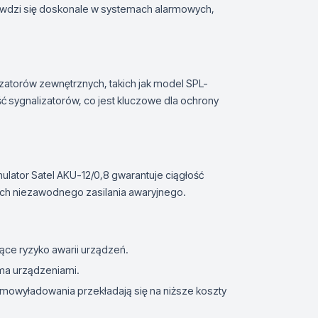
prawdzi się doskonale w systemach alarmowych,
lizatorów zewnętrznych, takich jak model SPL-
ć sygnalizatorów, co jest kluczowe dla ochrony
ulator Satel AKU-12/0,8 gwarantuje ciągłość
ych niezawodnego zasilania awaryjnego.
jące ryzyko awarii urządzeń.
oma urządzeniami.
amowyładowania przekładają się na niższe koszty