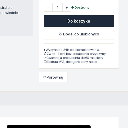
−
+
● Dostępny
tratora i
dpowiedniej
Do koszyka
♡ Dodaj do ulubionych
◐
Wysyłka do 24h od skompletowania.
↻
Zwrot 14 dni bez podawania przyczyny
✓
Gwarancja producenta do 60 miesięcy
▢
Faktura VAT, dostępne ceny netto
⇄
Porównaj