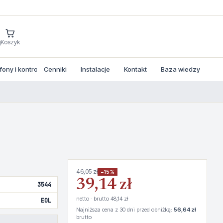
j
Koszyk
ny i kontrola dostepu
Cenniki
Instalacje
Kontakt
Baza wiedzy
46,05 zł
−15%
39,14 zł
3544
netto · brutto 48,14 zł
EOL
Najniższa cena z 30 dni przed obniżką:
56,64 zł
brutto