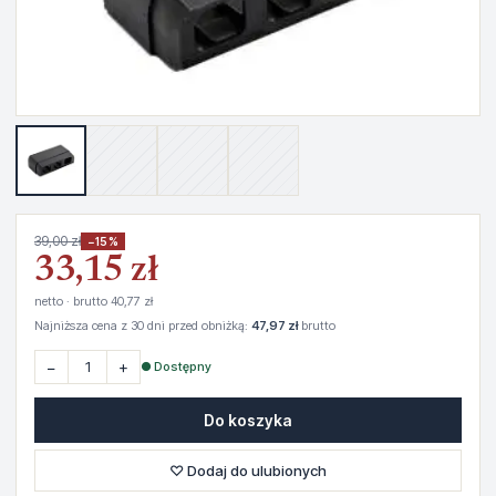
39,00 zł
−15%
33,15 zł
netto · brutto 40,77 zł
Najniższa cena z 30 dni przed obniżką:
47,97 zł
brutto
−
+
● Dostępny
Do koszyka
♡ Dodaj do ulubionych