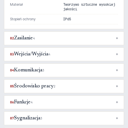
Materiał
Tworzywo sztuczne wysokiej
jakości
Stopień ochrony
IP65
Zasilanie
02
4
Wejścia/Wyjścia
03
4
Komunikacja
04
3
Środowisko pracy
05
2
Funkcje
06
4
Sygnalizacja
07
3