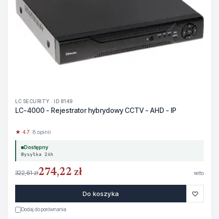
LC SECURITY · ID 8149
LC-4000 - Rejestrator hybrydowy CCTV - AHD - IP
★ 4.7
· 8 opinii
Dostępny
Wysyłka 24h
274,22 zł
322,61 zł
netto
♡
Do koszyka
Dodaj do porównania