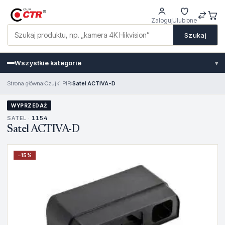
Zaloguj
Ulubione
Szukaj
Wszystkie kategorie
▾
Strona główna
›
Czujki PIR
›
Satel ACTIVA-D
WYPRZEDAŻ
SATEL ·
1154
Satel ACTIVA-D
−
15
%