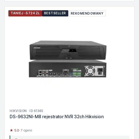
TANIEJ -5724 ZŁ
BESTSELLER
REKOMENDOWANY
HIKVISION · ID 61345
DS-9632NI-M8 rejestrator NVR 32ch Hikvision
★ 5.0
· 7 opinii