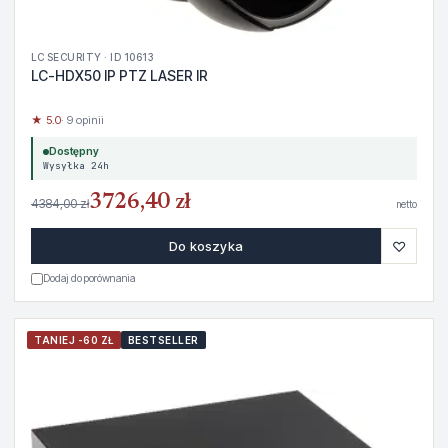
LC SECURITY · ID 10613
LC-HDX50 IP PTZ LASER IR
★ 5.0
· 9 opinii
Dostępny
Wysyłka 24h
3726,40 zł
4384,00 zł
netto
♡
Do koszyka
Dodaj do porównania
TANIEJ -60 ZŁ
BESTSELLER