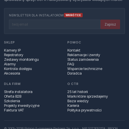
NEWSLETTER DLA INSTALATORÓW
WKRÓTCE
Zapisz
SKLEP
POMOC
Kamery IP
Kontakt
Rejestratory
Reklamacje i zwroty
Zestawy monitoringu
Status zamówienia
Alarmy
FAQ
Kontrola dostępu
Wsparcie techniczne
Akcesoria
Doradca
DLA FIRM
O CTR
Strefa instalatora
25 lat historii
Oferta B2B
Marki które sprzedajemy
Szkolenia
Baza wiedzy
Projekty inwestycyjne
Kariera
Faktura VAT
Polityka prywatności
© 2001–2026 Elctron E-commerce Partners Sp. z o.o. · NIP 5273052174 · REGON