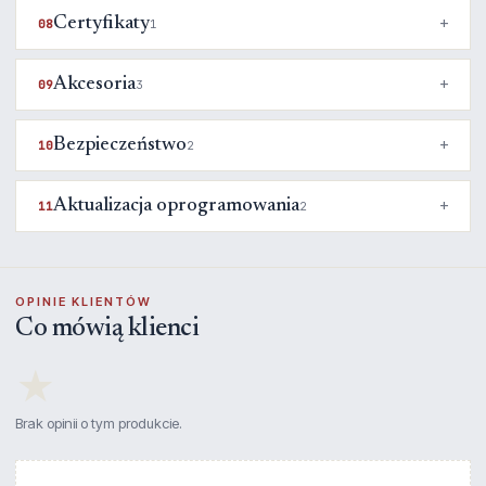
Certyfikaty
08
1
Akcesoria
09
3
Bezpieczeństwo
10
2
Aktualizacja oprogramowania
11
2
OPINIE KLIENTÓW
Co mówią klienci
★
Brak opinii o tym produkcie.