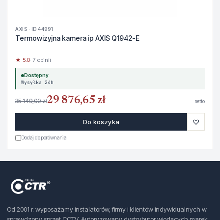
AXIS · ID 44991
Termowizyjna kamera ip AXIS Q1942-E
★ 5.0
· 7 opinii
Dostępny
Wysyłka 24h
29 876,65 zł
35 149,00 zł
netto
♡
Do koszyka
Dodaj do porównania
Od 2001 r. wyposażamy instalatorów, firmy i klientów indywidualnych w
sprawdzony sprzęt CCTV. Autoryzowany dystrybutor wiodących marek.