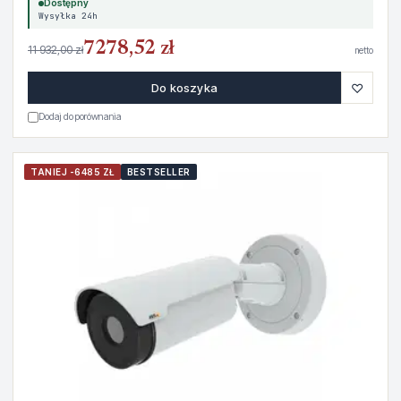
Dostępny
Wysyłka 24h
7278,52 zł
11 932,00 zł
netto
♡
Do koszyka
Dodaj do porównania
TANIEJ -6485 ZŁ
BESTSELLER