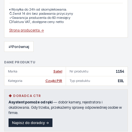
◐
Wysyłka do 24h od skompletowania.
↻
Zwrot 14 dni bez podawania przyczyny
✓
Gwarancja producenta do 60 miesięcy
▢
Faktura VAT, dostępne ceny netto
Strona producenta →
⇄
Porównaj
DANE PRODUKTU
Marka
Satel
Nr produktu
1154
Kategoria
Czujki PIR
Typ produktu
EOL
◆ DORADCA CTR
Asystent pomoże od ręki
— dobór kamery, rejestratora i
okablowania. Gdy trzeba, przekażemy sprawę odpowiedniej osobie w
firmie.
Napisz do doradcy →