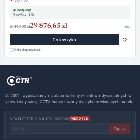
★ 5.0
· 7 opinii
Dostępny
Wysyłka 24h
29 876,65 zł
35 149,00 zł
netto
♡
Do koszyka
Dodaj do porównania
Od 2001 r. wyposażamy instalatorów, firmy i klientów indywidualnych w
sprawdzony sprzęt CCTV. Autoryzowany dystrybutor wiodących marek.
NEWSLETTER DLA INSTALATORÓW
WKRÓTCE
Zapisz