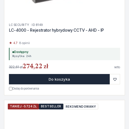
LC SECURITY · ID 8149
LC-4000 - Rejestrator hybrydowy CCTV - AHD - IP
★ 4.7
· 8 opinii
Dostępny
Wysyłka 24h
274,22 zł
322,61 zł
netto
♡
Do koszyka
Dodaj do porównania
TANIEJ -5724 ZŁ
BESTSELLER
REKOMENDOWANY