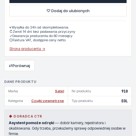
♡ Dodaj do ulubionych
◐
Wysyłka do 24h od skompletowania.
↻
Zwrot 14 dni bez podawania przyczyny
✓
Gwarancja producenta do 60 miesięcy
▢
Faktura VAT, dostępne ceny netto
Strona producenta →
⇄
Porównaj
DANE PRODUKTU
Marka
Satel
Nr produktu
910
Kategoria
Czujki zewnetrzne
Typ produktu
EOL
◆ DORADCA CTR
Asystent pomoże od ręki
— dobór kamery, rejestratora i
okablowania. Gdy trzeba, przekażemy sprawę odpowiedniej osobie w
firmie.