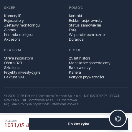
SKLEP
POMOC
Kamery IP
Kontakt
Rejestratory
Reklamacje i zwroty
Zestawy monitoringu
Status zamówienia
Alarmy
FAQ
Kontrola dostępu
Wsparcie techniczne
Akcesoria
Doradca
DLA FIRM
O CTR
Strefa instalatora
25 lat historii
Oferta B2B
Marki które sprzedajemy
Szkolenia
Baza wiedzy
Projekty inwestycyjne
Kariera
Faktura VAT
Polityka prywatności
© 2001–2026 Elctron E-commerce Partners Sp. z o.o. · NIP 5273052174 · REGON
525059580 · ul. Górczewska 129, 01‑109 Warszawa
Regulamin
Polityka prywatności
Ustawienia cookies
⌬
1213,00 zł
Do koszyka
1031,05 zł