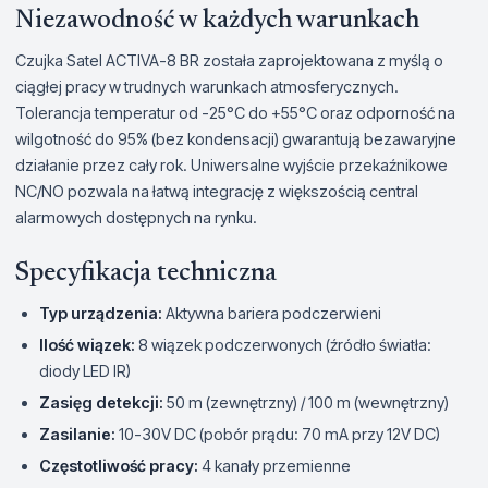
Niezawodność w każdych warunkach
Czujka Satel ACTIVA-8 BR została zaprojektowana z myślą o
ciągłej pracy w trudnych warunkach atmosferycznych.
Tolerancja temperatur od -25°C do +55°C oraz odporność na
wilgotność do 95% (bez kondensacji) gwarantują bezawaryjne
działanie przez cały rok. Uniwersalne wyjście przekaźnikowe
NC/NO pozwala na łatwą integrację z większością central
alarmowych dostępnych na rynku.
Specyfikacja techniczna
Typ urządzenia:
Aktywna bariera podczerwieni
Ilość wiązek:
8 wiązek podczerwonych (źródło światła:
diody LED IR)
Zasięg detekcji:
50 m (zewnętrzny) / 100 m (wewnętrzny)
Zasilanie:
10-30V DC (pobór prądu: 70 mA przy 12V DC)
Częstotliwość pracy:
4 kanały przemienne