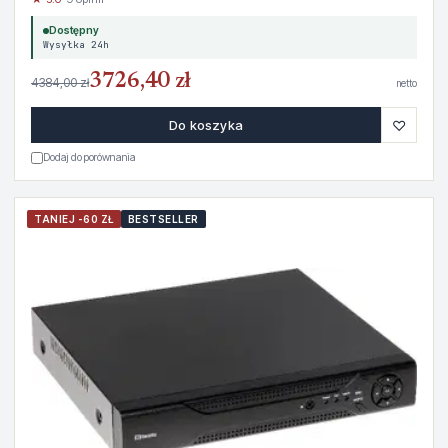
Dostępny
Wysyłka 24h
3726,40 zł
4384,00 zł
netto
♡
Do koszyka
Dodaj do porównania
TANIEJ -60 ZŁ
BESTSELLER