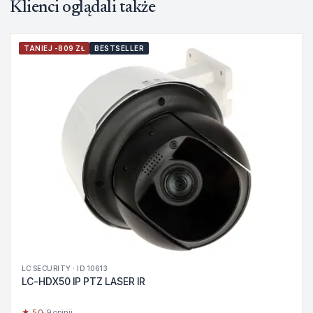
Klienci oglądali także
TANIEJ -809 ZŁ
BESTSELLER
LC SECURITY · ID 10613
LC-HDX50 IP PTZ LASER IR
★ 5.0
· 9 opinii