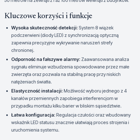
50 metrów na zewnątrz i aż 100 metrów wewnątrz budynków.
Kluczowe korzyści i funkcje
Wysoka skuteczność detekcji:
System 8 wiązek
podczerwieni (diody LED) z synchronizacją optyczną
zapewnia precyzyjne wykrywanie naruszeń strefy
chronionej.
Odporność na fałszywe alarmy:
Zaawansowana analiza
sygnału eliminuje wzbudzenia spowodowane przez małe
zwierzęta oraz pozwala na stabilną pracę przy niskich
natężeniach światła.
Elastyczność instalacji:
Możliwość wyboru jednego z 4
kanałów przemiennych zapobiega interferencjom w
przypadku montażu kilku barier w bliskim sąsiedztwie.
Łatwa konfiguracja:
Regulacja czułości oraz wbudowany
wskaźnik LED statusu znacznie ułatwiają proces strojenia i
uruchomienia systemu.