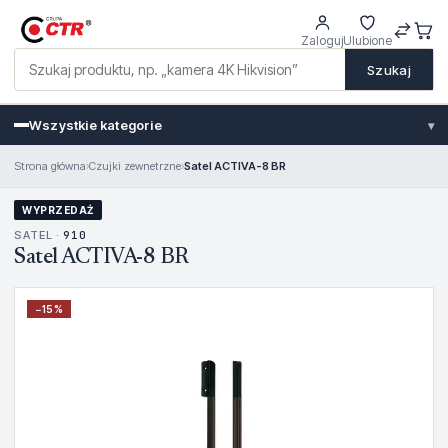
Zaloguj
Ulubione
Szukaj
Wszystkie kategorie
▾
Strona główna
›
Czujki zewnetrzne
›
Satel ACTIVA-8 BR
WYPRZEDAŻ
SATEL ·
910
Satel ACTIVA-8 BR
−
15
%