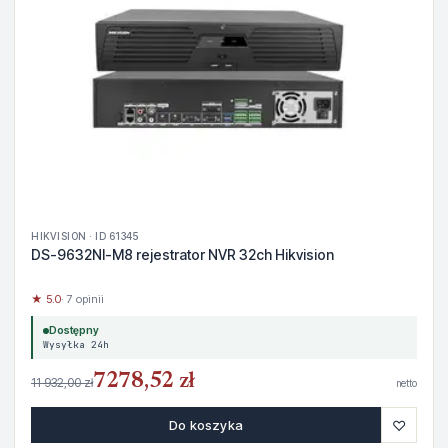
HIKVISION · ID 61345
DS-9632NI-M8 rejestrator NVR 32ch Hikvision
★ 5.0
· 7 opinii
Dostępny
Wysyłka 24h
7278,52 zł
11 932,00 zł
netto
♡
Do koszyka