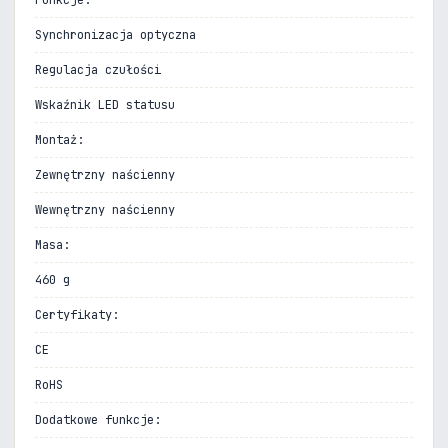
Funkcje:
Synchronizacja optyczna
Regulacja czułości
Wskaźnik LED statusu
Montaż:
Zewnętrzny naścienny
Wewnętrzny naścienny
Masa:
460 g
Certyfikaty:
CE
RoHS
Dodatkowe funkcje: