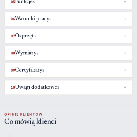
Funkcje
05
6
Warunki pracy
06
2
Osprzęt
07
3
Wymiary
08
2
Certyfikaty
09
2
Uwagi dodatkowe
10
2
OPINIE KLIENTÓW
Co mówią klienci