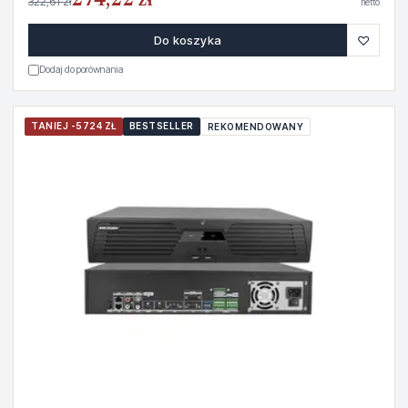
274,22 zł
322,61 zł
netto
♡
Do koszyka
Dodaj do porównania
TANIEJ -5724 ZŁ
BESTSELLER
REKOMENDOWANY