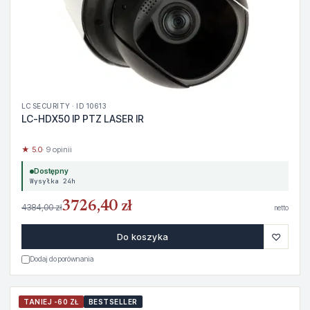
LC SECURITY · ID 10613
LC-HDX50 IP PTZ LASER IR
★ 5.0
· 9 opinii
Dostępny
Wysyłka 24h
3726,40 zł
4384,00 zł
netto
♡
Do koszyka
Dodaj do porównania
TANIEJ -60 ZŁ
BESTSELLER