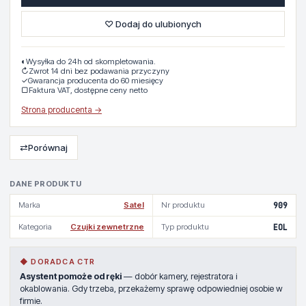
♡ Dodaj do ulubionych
◐
Wysyłka do 24h od skompletowania.
↻
Zwrot 14 dni bez podawania przyczyny
✓
Gwarancja producenta do 60 miesięcy
▢
Faktura VAT, dostępne ceny netto
Strona producenta →
⇄
Porównaj
DANE PRODUKTU
Marka
Satel
Nr produktu
909
Kategoria
Czujki zewnetrzne
Typ produktu
EOL
◆ DORADCA CTR
Asystent pomoże od ręki
— dobór kamery, rejestratora i
okablowania. Gdy trzeba, przekażemy sprawę odpowiedniej osobie w
firmie.