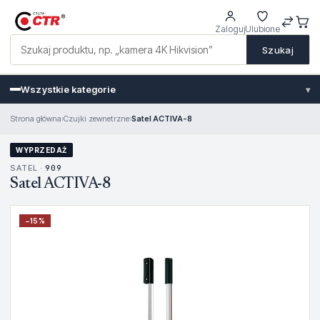
Zaloguj
Ulubione
Szukaj
Wszystkie kategorie
▾
Strona główna
›
Czujki zewnetrzne
›
Satel ACTIVA-8
WYPRZEDAŻ
SATEL ·
909
Satel ACTIVA-8
−
15
%