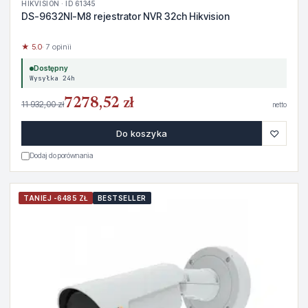
HIKVISION · ID 61345
DS-9632NI-M8 rejestrator NVR 32ch Hikvision
★ 5.0
· 7 opinii
Dostępny
Wysyłka 24h
7278,52 zł
11 932,00 zł
netto
♡
Do koszyka
Dodaj do porównania
TANIEJ -6485 ZŁ
BESTSELLER