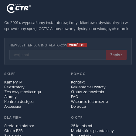
Od 2001 r. wyposażamy instalatorów, firmy i klientów indywidualnych w
sprawdzony sprzęt CCTV. Autoryzowany dystrybutor wiodących marek.
NEWSLETTER DLA INSTALATORÓW
WKRÓTCE
Zapisz
SKLEP
POMOC
Kamery IP
Kontakt
Rejestratory
Reklamacje i zwroty
Zestawy monitoringu
Status zamówienia
Alarmy
FAQ
Kontrola dostępu
Wsparcie techniczne
Akcesoria
Doradca
DLA FIRM
O CTR
Strefa instalatora
25 lat historii
Oferta B2B
Marki które sprzedajemy
Szkolenia
Baza wiedzy