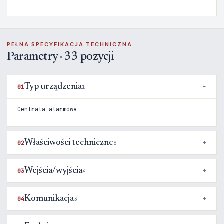
PEŁNA SPECYFIKACJA TECHNICZNA
Parametry · 33 pozycji
Typ urządzenia
01
1
Centrala alarmowa
Właściwości techniczne
02
8
Wejścia/wyjścia
03
4
Komunikacja
04
3