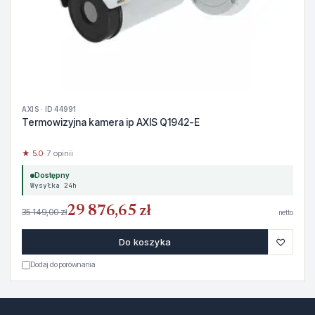
AXIS · ID 44991
Termowizyjna kamera ip AXIS Q1942-E
★ 5.0
· 7 opinii
Dostępny
Wysyłka 24h
29 876,65 zł
35 149,00 zł
netto
♡
Do koszyka
Dodaj do porównania