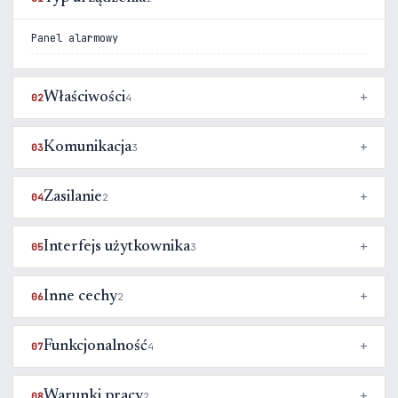
Panel alarmowy
Właściwości
02
4
Komunikacja
03
3
Zasilanie
04
2
Interfejs użytkownika
05
3
Inne cechy
06
2
Funkcjonalność
07
4
Warunki pracy
08
2