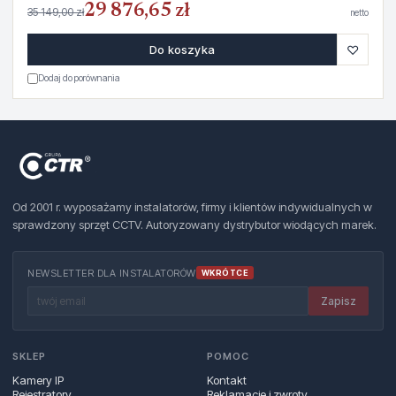
29 876,65 zł
35 149,00 zł
netto
♡
Do koszyka
Dodaj do porównania
Od 2001 r. wyposażamy instalatorów, firmy i klientów indywidualnych w
sprawdzony sprzęt CCTV. Autoryzowany dystrybutor wiodących marek.
NEWSLETTER DLA INSTALATORÓW
WKRÓTCE
Zapisz
SKLEP
POMOC
Kamery IP
Kontakt
Rejestratory
Reklamacje i zwroty