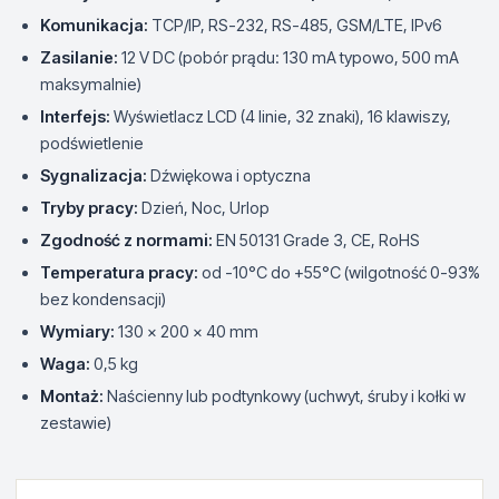
Komunikacja:
TCP/IP, RS-232, RS-485, GSM/LTE, IPv6
Zasilanie:
12 V DC (pobór prądu: 130 mA typowo, 500 mA
maksymalnie)
Interfejs:
Wyświetlacz LCD (4 linie, 32 znaki), 16 klawiszy,
podświetlenie
Sygnalizacja:
Dźwiękowa i optyczna
Tryby pracy:
Dzień, Noc, Urlop
Zgodność z normami:
EN 50131 Grade 3, CE, RoHS
Temperatura pracy:
od -10°C do +55°C (wilgotność 0-93%
bez kondensacji)
Wymiary:
130 x 200 x 40 mm
Waga:
0,5 kg
Montaż:
Naścienny lub podtynkowy (uchwyt, śruby i kołki w
zestawie)