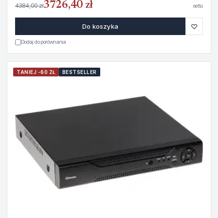
3726,40 zł
4384,00 zł
netto
♡
Do koszyka
Dodaj do porównania
TANIEJ -60 ZŁ
BESTSELLER