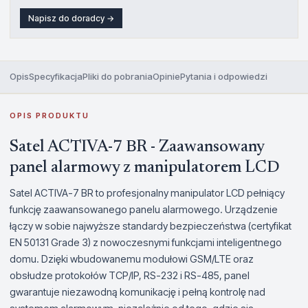
Napisz do doradcy →
Opis
Specyfikacja
Pliki do pobrania
Opinie
Pytania i odpowiedzi
OPIS PRODUKTU
Satel ACTIVA-7 BR - Zaawansowany
panel alarmowy z manipulatorem LCD
Satel ACTIVA-7 BR to profesjonalny manipulator LCD pełniący
funkcję zaawansowanego panelu alarmowego. Urządzenie
łączy w sobie najwyższe standardy bezpieczeństwa (certyfikat
EN 50131 Grade 3) z nowoczesnymi funkcjami inteligentnego
domu. Dzięki wbudowanemu modułowi GSM/LTE oraz
obsłudze protokołów TCP/IP, RS-232 i RS-485, panel
gwarantuje niezawodną komunikację i pełną kontrolę nad