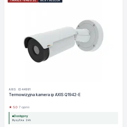
TANIEJ -6485 ZŁ
BESTSELLER
AXIS · ID 44991
Termowizyjna kamera ip AXIS Q1942-E
★ 5.0
· 7 opinii
Dostępny
Wysyłka 24h