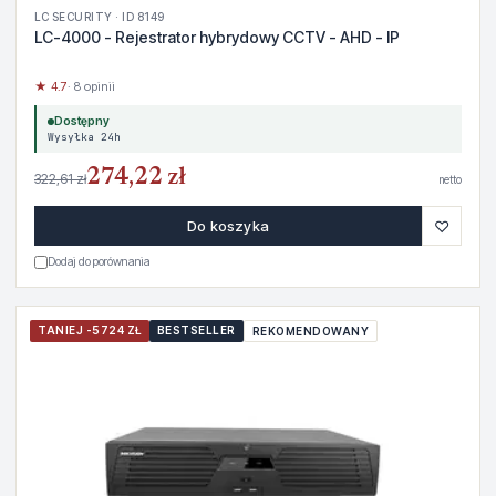
LC SECURITY · ID 8149
LC-4000 - Rejestrator hybrydowy CCTV - AHD - IP
★ 4.7
· 8 opinii
Dostępny
Wysyłka 24h
274,22 zł
322,61 zł
netto
♡
Do koszyka
Dodaj do porównania
TANIEJ -5724 ZŁ
BESTSELLER
REKOMENDOWANY