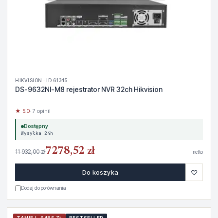
HIKVISION · ID 61345
DS-9632NI-M8 rejestrator NVR 32ch Hikvision
★ 5.0
· 7 opinii
Dostępny
Wysyłka 24h
7278,52 zł
11 932,00 zł
netto
♡
Do koszyka
Dodaj do porównania