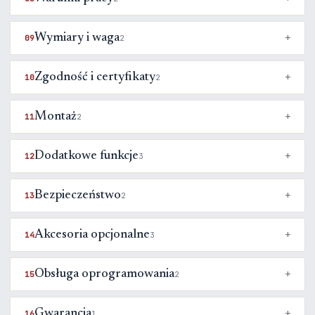
Wymiary i waga
09
2
Zgodność i certyfikaty
10
2
Montaż
11
2
Dodatkowe funkcje
12
3
Bezpieczeństwo
13
2
Akcesoria opcjonalne
14
3
Obsługa oprogramowania
15
2
Gwarancja
16
1