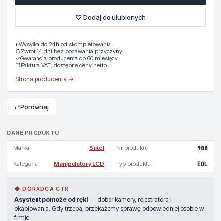
♡ Dodaj do ulubionych
◐
Wysyłka do 24h od skompletowania.
↻
Zwrot 14 dni bez podawania przyczyny
✓
Gwarancja producenta do 60 miesięcy
▢
Faktura VAT, dostępne ceny netto
Strona producenta →
⇄
Porównaj
DANE PRODUKTU
Marka
Satel
Nr produktu
908
Kategoria
Manipulatory LCD
Typ produktu
EOL
◆ DORADCA CTR
Asystent pomoże od ręki
— dobór kamery, rejestratora i
okablowania. Gdy trzeba, przekażemy sprawę odpowiedniej osobie w
firmie.