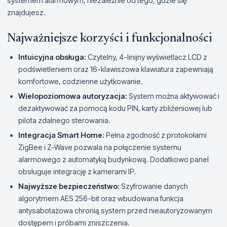
systemem alarmowym, niezależnie od tego, gdzie się
znajdujesz.
Najważniejsze korzyści i funkcjonalności
Intuicyjna obsługa:
Czytelny, 4-linijny wyświetlacz LCD z
podświetleniem oraz 16-klawiszowa klawiatura zapewniają
komfortowe, codzienne użytkowanie.
Wielopoziomowa autoryzacja:
System można aktywować i
dezaktywować za pomocą kodu PIN, karty zbliżeniowej lub
pilota zdalnego sterowania.
Integracja Smart Home:
Pełna zgodność z protokołami
ZigBee i Z-Wave pozwala na połączenie systemu
alarmowego z automatyką budynkową. Dodatkowo panel
obsługuje integrację z kamerami IP.
Najwyższe bezpieczeństwo:
Szyfrowanie danych
algorytmem AES 256-bit oraz wbudowana funkcja
antysabotażowa chronią system przed nieautoryzowanym
dostępem i próbami zniszczenia.