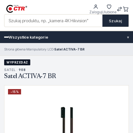
Zaloguj
Ulubione
Szukaj
Wszystkie kategorie
▾
Strona główna
›
Manipulatory LCD
›
Satel ACTIVA-7 BR
WYPRZEDAŻ
SATEL ·
908
Satel ACTIVA-7 BR
−
15
%