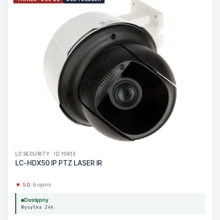
LC SECURITY · ID 10613
LC-HDX50 IP PTZ LASER IR
★ 5.0
· 9 opinii
Dostępny
Wysyłka 24h