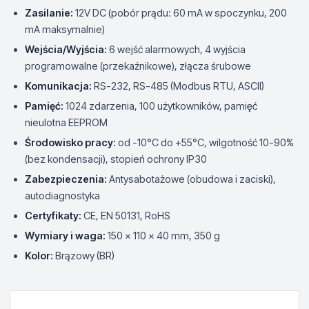
Zasilanie:
12V DC (pobór prądu: 60 mA w spoczynku, 200
mA maksymalnie)
Wejścia/Wyjścia:
6 wejść alarmowych, 4 wyjścia
programowalne (przekaźnikowe), złącza śrubowe
Komunikacja:
RS-232, RS-485 (Modbus RTU, ASCII)
Pamięć:
1024 zdarzenia, 100 użytkowników, pamięć
nieulotna EEPROM
Środowisko pracy:
od -10°C do +55°C, wilgotność 10-90%
(bez kondensacji), stopień ochrony IP30
Zabezpieczenia:
Antysabotażowe (obudowa i zaciski),
autodiagnostyka
Certyfikaty:
CE, EN 50131, RoHS
Wymiary i waga:
150 x 110 x 40 mm, 350 g
Kolor:
Brązowy (BR)