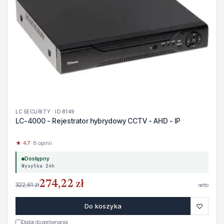
LC SECURITY · ID 8149
LC-4000 - Rejestrator hybrydowy CCTV - AHD - IP
★ 4.7
· 8 opinii
Dostępny
Wysyłka 24h
274,22 zł
322,61 zł
netto
♡
Do koszyka
Dodaj do porównania