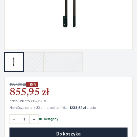
1007,00 zł
−15%
855,95 zł
netto · brutto 1052,82 zł
Najniższa cena z 30 dni przed obniżką:
1238,61 zł
brutto
−
+
● Dostępny
Do koszyka