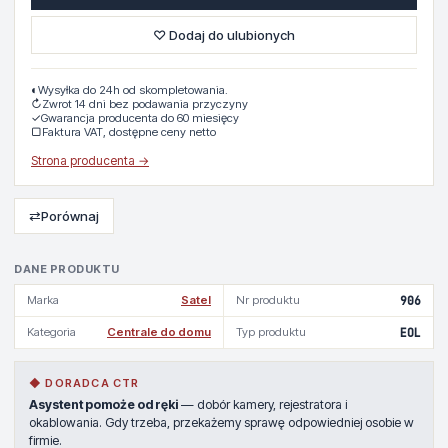
♡ Dodaj do ulubionych
◐
Wysyłka do 24h od skompletowania.
↻
Zwrot 14 dni bez podawania przyczyny
✓
Gwarancja producenta do 60 miesięcy
▢
Faktura VAT, dostępne ceny netto
Strona producenta →
⇄
Porównaj
DANE PRODUKTU
Marka
Satel
Nr produktu
906
Kategoria
Centrale do domu
Typ produktu
EOL
◆ DORADCA CTR
Asystent pomoże od ręki
— dobór kamery, rejestratora i
okablowania. Gdy trzeba, przekażemy sprawę odpowiedniej osobie w
firmie.