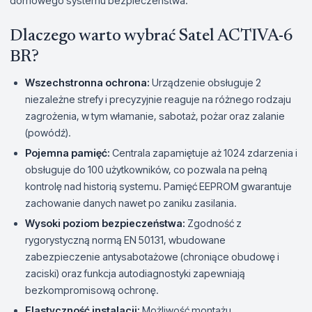
domowego systemu bezpieczeństwa.
Dlaczego warto wybrać Satel ACTIVA-6
BR?
Wszechstronna ochrona:
Urządzenie obsługuje 2
niezależne strefy i precyzyjnie reaguje na różnego rodzaju
zagrożenia, w tym włamanie, sabotaż, pożar oraz zalanie
(powódź).
Pojemna pamięć:
Centrala zapamiętuje aż 1024 zdarzenia i
obsługuje do 100 użytkowników, co pozwala na pełną
kontrolę nad historią systemu. Pamięć EEPROM gwarantuje
zachowanie danych nawet po zaniku zasilania.
Wysoki poziom bezpieczeństwa:
Zgodność z
rygorystyczną normą EN 50131, wbudowane
zabezpieczenie antysabotażowe (chroniące obudowę i
zaciski) oraz funkcja autodiagnostyki zapewniają
bezkompromisową ochronę.
Elastyczność instalacji:
Możliwość montażu