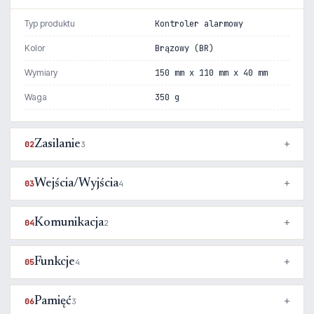
Typ produktu
Kontroler alarmowy
Kolor
Brązowy (BR)
Wymiary
150 mm x 110 mm x 40 mm
Waga
350 g
Zasilanie
02
3
Wejścia/Wyjścia
03
4
Komunikacja
04
2
Funkcje
05
4
Pamięć
06
3