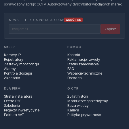
sprawdzony sprzęt CCTV. Autoryzowany dystrybutor wiodących marek.
NEWSLETTER DLA INSTALATORÓW
WKRÓTCE
Zapisz
SKLEP
POMOC
Kamery IP
Kontakt
Rejestratory
Reklamacje i zwroty
Zestawy monitoringu
Status zamówienia
Alarmy
FAQ
Kontrola dostępu
Wsparcie techniczne
Akcesoria
Doradca
DLA FIRM
O CTR
Strefa instalatora
25 lat historii
Oferta B2B
Marki które sprzedajemy
Szkolenia
Baza wiedzy
Projekty inwestycyjne
Kariera
Faktura VAT
Polityka prywatności