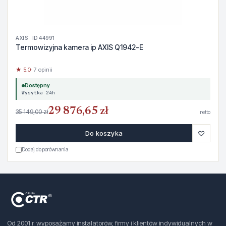
AXIS · ID 44991
Termowizyjna kamera ip AXIS Q1942-E
★ 5.0
· 7 opinii
Dostępny
Wysyłka 24h
29 876,65 zł
35 149,00 zł
netto
♡
Do koszyka
Dodaj do porównania
Od 2001 r. wyposażamy instalatorów, firmy i klientów indywidualnych w