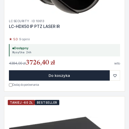
LC SECURITY · ID 10613
LC-HDX50 IP PTZ LASER IR
★ 5.0
· 9 opinii
Dostępny
Wysyłka 24h
3726,40 zł
4384,00 zł
netto
♡
Do koszyka
Dodaj do porównania
TANIEJ -60 ZŁ
BESTSELLER