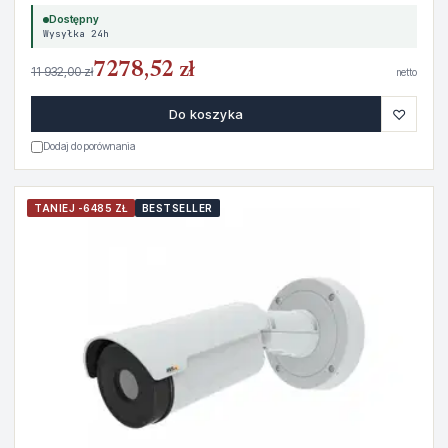
Dostępny
Wysyłka 24h
7278,52 zł
11 932,00 zł
netto
♡
Do koszyka
Dodaj do porównania
TANIEJ -6485 ZŁ
BESTSELLER