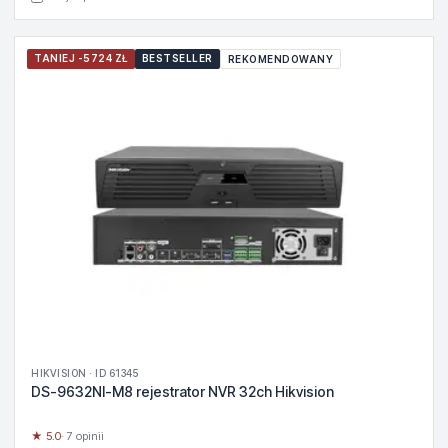
TANIEJ -5724 ZŁ
BESTSELLER
REKOMENDOWANY
HIKVISION · ID 61345
DS-9632NI-M8 rejestrator NVR 32ch Hikvision
★ 5.0
· 7 opinii