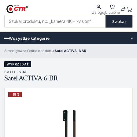
Zaloguj
Ulubione
Szukaj
Wszystkie kategorie
▾
Strona główna
›
Centrale do domu
›
Satel ACTIVA-6 BR
WYPRZEDAŻ
SATEL ·
906
Satel ACTIVA-6 BR
−
15
%