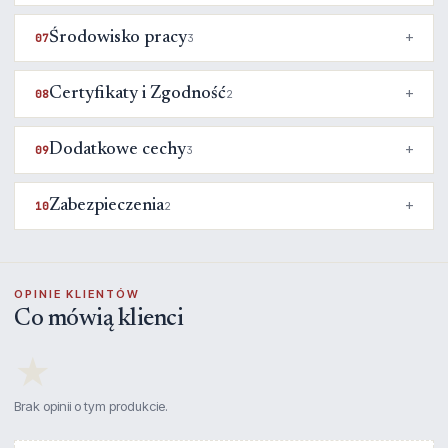
Środowisko pracy
07
3
Certyfikaty i Zgodność
08
2
Dodatkowe cechy
09
3
Zabezpieczenia
10
2
OPINIE KLIENTÓW
Co mówią klienci
★
Brak opinii o tym produkcie.