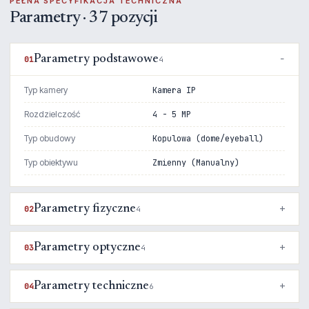
PEŁNA SPECYFIKACJA TECHNICZNA
Parametry · 37 pozycji
Parametry podstawowe
01
4
Typ kamery
Kamera IP
Rozdzielczość
4 - 5 MP
Typ obudowy
Kopulowa (dome/eyeball)
Typ obiektywu
Zmienny (Manualny)
Parametry fizyczne
02
4
Parametry optyczne
03
4
Parametry techniczne
04
6