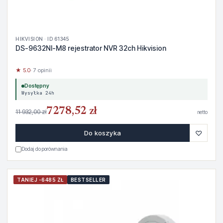
HIKVISION · ID 61345
DS-9632NI-M8 rejestrator NVR 32ch Hikvision
★ 5.0
· 7 opinii
Dostępny
Wysyłka 24h
7278,52 zł
11 932,00 zł
netto
♡
Do koszyka
Dodaj do porównania
TANIEJ -6485 ZŁ
BESTSELLER