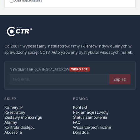
Dodaj do porównania
Od 2001 r. wyposażamy instalatorów, firmy i klientów indywidualnych w
sprawdzony sprzęt CCTV. Autoryzowany dystrybutor wiodących marek.
NEWSLETTER DLA INSTALATORÓW
WKRÓTCE
Zapisz
SKLEP
POMOC
Kamery IP
Kontakt
Rejestratory
Reklamacje i zwroty
Zestawy monitoringu
Status zamówienia
Alarmy
FAQ
Kontrola dostępu
Wsparcie techniczne
Akcesoria
Doradca