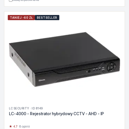
TANIEJ -60 ZŁ
BESTSELLER
LC SECURITY · ID 8149
LC-4000 - Rejestrator hybrydowy CCTV - AHD - IP
★ 4.7
· 8 opinii