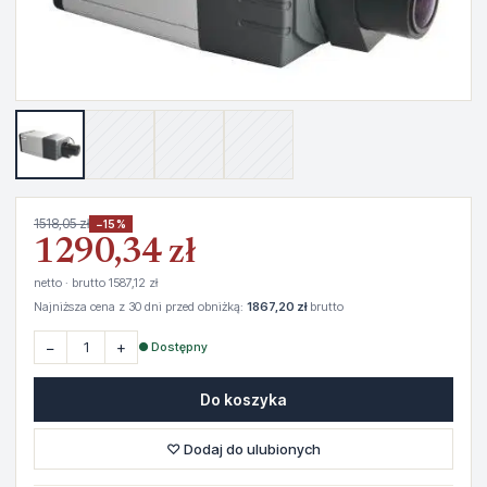
1518,05 zł
−15%
1290,34 zł
netto · brutto 1587,12 zł
Najniższa cena z 30 dni przed obniżką:
1867,20 zł
brutto
−
+
● Dostępny
Do koszyka
♡ Dodaj do ulubionych