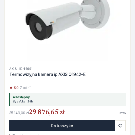
AXIS · ID 44991
Termowizyjna kamera ip AXIS Q1942-E
★ 5.0
· 7 opinii
Dostępny
Wysyłka 24h
29 876,65 zł
35 149,00 zł
netto
♡
Do koszyka