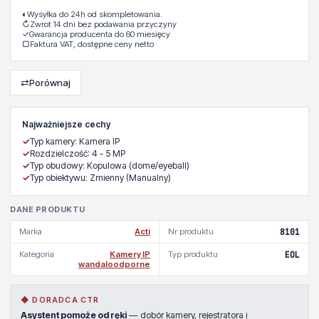
◐
Wysyłka do 24h od skompletowania.
↻
Zwrot 14 dni bez podawania przyczyny
✓
Gwarancja producenta do 60 miesięcy
▢
Faktura VAT, dostępne ceny netto
⇄
Porównaj
Najważniejsze cechy
✓
Typ kamery: Kamera IP
✓
Rozdzielczość: 4 - 5 MP
✓
Typ obudowy: Kopulowa (dome/eyeball)
✓
Typ obiektywu: Zmienny (Manualny)
DANE PRODUKTU
Marka
Acti
Nr produktu
8101
Kategoria
Kamery IP
Typ produktu
EOL
wandaloodporne
◆ DORADCA CTR
Asystent pomoże od ręki
— dobór kamery, rejestratora i