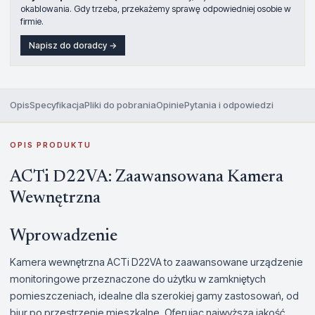
okablowania. Gdy trzeba, przekażemy sprawę odpowiedniej osobie w
firmie.
Napisz do doradcy →
Opis
Specyfikacja
Pliki do pobrania
Opinie
Pytania i odpowiedzi
OPIS PRODUKTU
ACTi D22VA: Zaawansowana Kamera
Wewnętrzna
Wprowadzenie
Kamera wewnętrzna ACTi D22VA to zaawansowane urządzenie
monitoringowe przeznaczone do użytku w zamkniętych
pomieszczeniach, idealne dla szerokiej gamy zastosowań, od
biur po przestrzenie mieszkalne. Oferując najwyższą jakość