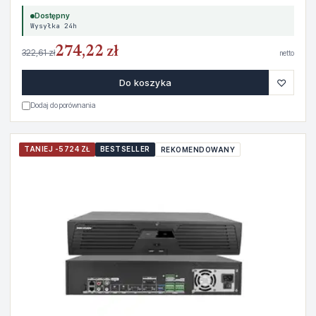
Dostępny
Wysyłka 24h
274,22 zł
322,61 zł
netto
♡
Do koszyka
Dodaj do porównania
TANIEJ -5724 ZŁ
BESTSELLER
REKOMENDOWANY