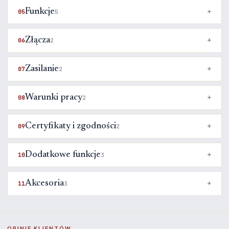
Funkcje
05
5
Złącza
06
2
Zasilanie
07
2
Warunki pracy
08
2
Certyfikaty i zgodności
09
2
Dodatkowe funkcje
10
3
Akcesoria
11
3
OPINIE KLIENTÓW