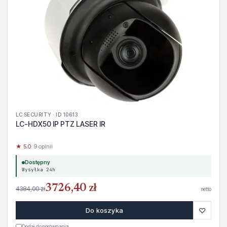
LC SECURITY · ID 10613
LC-HDX50 IP PTZ LASER IR
★ 5.0
· 9 opinii
Dostępny
Wysyłka 24h
3726,40 zł
4384,00 zł
netto
♡
Do koszyka
Dodaj do porównania