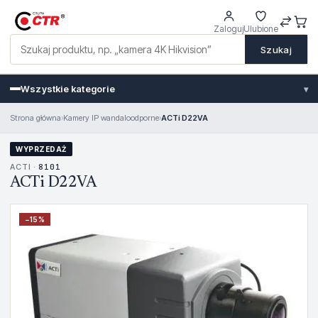
Zaloguj
Ulubione
Szukaj
Wszystkie kategorie
▾
Strona główna
›
Kamery IP wandaloodporne
›
ACTi D22VA
WYPRZEDAŻ
ACTI ·
8101
ACTi D22VA
−
15
%