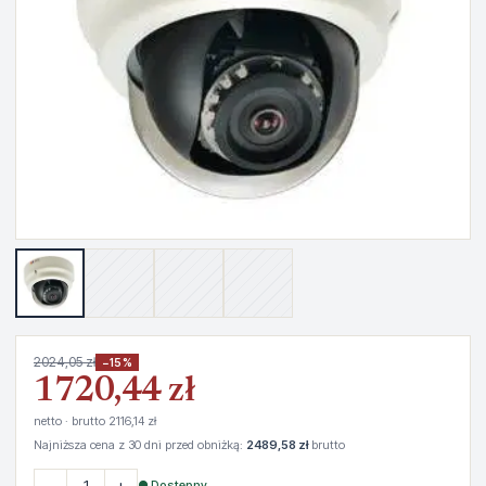
2024,05 zł
−15%
1720,44 zł
netto · brutto 2116,14 zł
Najniższa cena z 30 dni przed obniżką:
2489,58 zł
brutto
−
+
● Dostępny