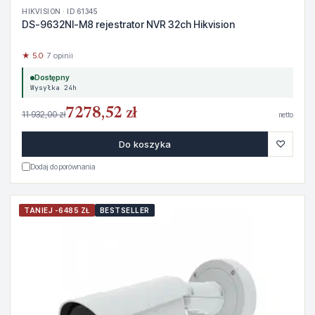
HIKVISION · ID 61345
DS-9632NI-M8 rejestrator NVR 32ch Hikvision
★ 5.0
· 7 opinii
Dostępny
Wysyłka 24h
7278,52 zł
11 932,00 zł
netto
♡
Do koszyka
Dodaj do porównania
TANIEJ -6485 ZŁ
BESTSELLER