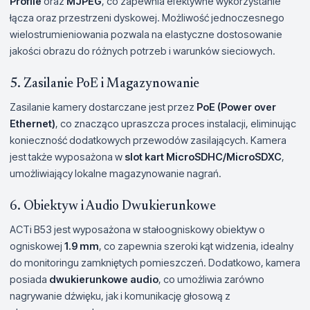
Profile
oraz
MJPEG
, co zapewnia efektywne wykorzystanie
łącza oraz przestrzeni dyskowej. Możliwość jednoczesnego
wielostrumieniowania pozwala na elastyczne dostosowanie
jakości obrazu do różnych potrzeb i warunków sieciowych.
5. Zasilanie PoE i Magazynowanie
Zasilanie kamery dostarczane jest przez
PoE (Power over
Ethernet)
, co znacząco upraszcza proces instalacji, eliminując
konieczność dodatkowych przewodów zasilających. Kamera
jest także wyposażona w
slot kart MicroSDHC/MicroSDXC
,
umożliwiający lokalne magazynowanie nagrań.
6. Obiektyw i Audio Dwukierunkowe
ACTi B53 jest wyposażona w stałoogniskowy obiektyw o
ogniskowej
1.9 mm
, co zapewnia szeroki kąt widzenia, idealny
do monitoringu zamkniętych pomieszczeń. Dodatkowo, kamera
posiada
dwukierunkowe audio
, co umożliwia zarówno
nagrywanie dźwięku, jak i komunikację głosową z