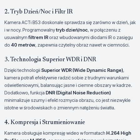
2. Tryb Dzień/Noc i Filtr IR
Kamera ACTi B53 doskonale sprawdza się zarówno w dzień, jak
i w nocy. Programowalny
tryb dzień/noc
, w połączeniu z
usuwalnym
filtrem IR
oraz wbudowanymi diodami IR o zasięgu
do
40 metrów
, zapewnia czytelny obraz nawet w ciemności.
3. Technologia Superior WDR i DNR
Dzięki technologii
Superior WDR (Wide Dynamic Range)
,
kamera potrafi efektywnie radzić sobie z trudnymi warunkami
oświetleniowymi, balansując jasne i ciemne obszary w kadrze.
Dodatkowo, funkcja
DNR (Digital Noise Reduction)
minimalizuje szumy i efekt rozmycia obrazu, co jest niezwykle
istotne w środowiskach o zmiennym natężeniu światła.
4. Kompresja i Strumieniowanie
Kamera obsługuje kompresję wideo w formatach
H.264 High