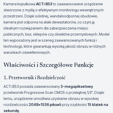
Kamera kopułkowa
ACTi B53
to zaawansowane urządzenie
stworzone z myślą o efektywnym monitoringu wewnętrznych
przestrzeni. Dzięki solidnej, wandaloodpornej obudowie,
kamera jest odporna na ataki dewastatorów, co czyni ją
idealnym rozwiązaniem dla zabezpieczenia miejsc
publicznych, biur, sklepów czy obiektów przemysłowych. Model
ten wyposażony jest w szereg zaawansowanych funkcji i
technologii, które gwarantują wysoką jakość obrazu w różnych
warunkach oświetleniowych.
Właściwości i Szczegółowe Funkcje
1. Przetwornik i Rozdzielczość
ACTi B53 posiada zaawansowany
3-megapikselowy
przetwornik Progressive Scan CMOS o przekątnej 1/3". Dzięki
temu, urządzenie umożliwia uzyskanie obrazu w wysokiej
rozdzielczości
2048x1536 pikseli
przy szybkości
15 klatek na
sekundę
.