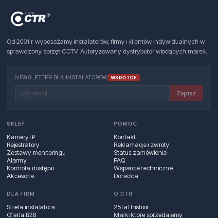
Od 2001 r. wyposażamy instalatorów, firmy i klientów indywidualnych w
sprawdzony sprzęt CCTV. Autoryzowany dystrybutor wiodących marek.
NEWSLETTER DLA INSTALATORÓW
WKRÓTCE
Zapisz
SKLEP
POMOC
Kamery IP
Kontakt
Rejestratory
Reklamacje i zwroty
Zestawy monitoringu
Status zamówienia
Alarmy
FAQ
Kontrola dostępu
Wsparcie techniczne
Akcesoria
Doradca
DLA FIRM
O CTR
Strefa instalatora
25 lat historii
Oferta B2B
Marki które sprzedajemy