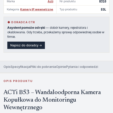
Marka
Acti
Nr produktu
8310
Kategoria
Kamery IP wewnetrzne
Typ produktu
EOL
◆ DORADCA CTR
Asystent pomoże od ręki
— dobór kamery, rejestratora i
okablowania. Gdy trzeba, przekażemy sprawę odpowiedniej osobie w
firmie.
Napisz do doradcy →
Opis
Specyfikacja
Pliki do pobrania
Opinie
Pytania i odpowiedzi
OPIS PRODUKTU
ACTi B53 – Wandaloodporna Kamera
Kopułkowa do Monitoringu
Wewnętrznego