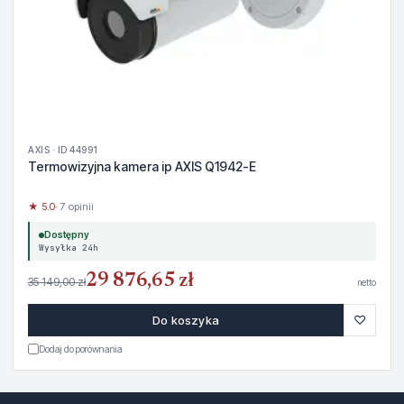
AXIS · ID 44991
Termowizyjna kamera ip AXIS Q1942-E
★ 5.0
· 7 opinii
Dostępny
Wysyłka 24h
29 876,65 zł
35 149,00 zł
netto
♡
Do koszyka
Dodaj do porównania