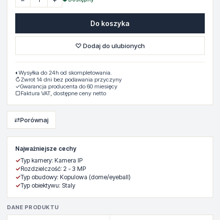
Do koszyka
♡ Dodaj do ulubionych
◐
Wysyłka do 24h od skompletowania.
↻
Zwrot 14 dni bez podawania przyczyny
✓
Gwarancja producenta do 60 miesięcy
▢
Faktura VAT, dostępne ceny netto
⇄
Porównaj
Najważniejsze cechy
✓
Typ kamery: Kamera IP
✓
Rozdzielczość: 2 - 3 MP
✓
Typ obudowy: Kopulowa (dome/eyeball)
✓
Typ obiektywu: Staly
DANE PRODUKTU