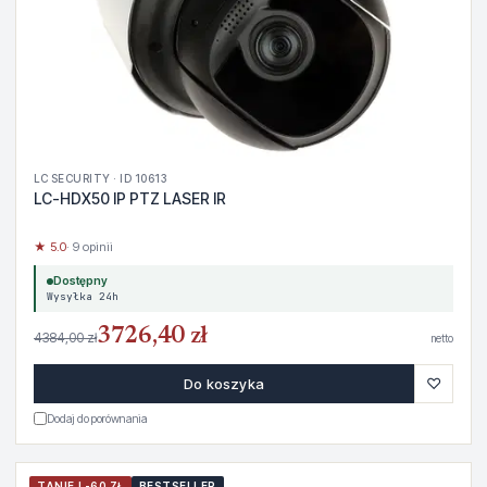
LC SECURITY · ID 10613
LC-HDX50 IP PTZ LASER IR
★ 5.0
· 9 opinii
Dostępny
Wysyłka 24h
3726,40 zł
4384,00 zł
netto
♡
Do koszyka
Dodaj do porównania
TANIEJ -60 ZŁ
BESTSELLER