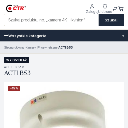
Zaloguj
Ulubione
Szukaj
Wszystkie kategorie
▾
Strona główna
›
Kamery IP wewnetrzne
›
ACTI B53
WYPRZEDAŻ
ACTI ·
8310
ACTI B53
−
15
%