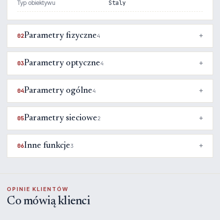
Typ obiektywu
Staly
Parametry fizyczne
02
4
Parametry optyczne
03
4
Parametry ogólne
04
4
Parametry sieciowe
05
2
Inne funkcje
06
3
OPINIE KLIENTÓW
Co mówią klienci