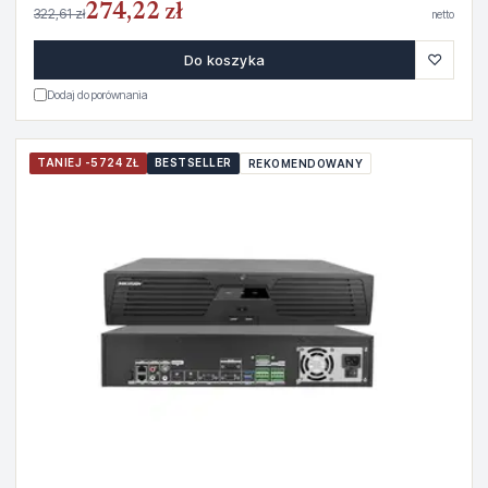
274,22 zł
322,61 zł
netto
♡
Do koszyka
Dodaj do porównania
TANIEJ -5724 ZŁ
BESTSELLER
REKOMENDOWANY