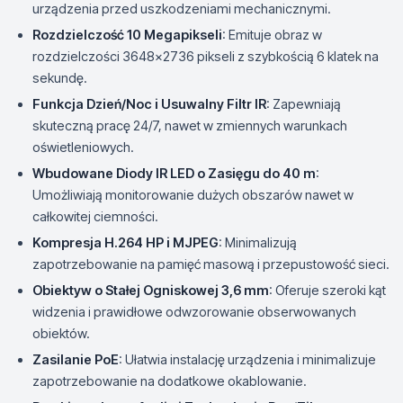
urządzenia przed uszkodzeniami mechanicznymi.
Rozdzielczość 10 Megapikseli
: Emituje obraz w
rozdzielczości 3648x2736 pikseli z szybkością 6 klatek na
sekundę.
Funkcja Dzień/Noc i Usuwalny Filtr IR
: Zapewniają
skuteczną pracę 24/7, nawet w zmiennych warunkach
oświetleniowych.
Wbudowane Diody IR LED o Zasięgu do 40 m
:
Umożliwiają monitorowanie dużych obszarów nawet w
całkowitej ciemności.
Kompresja H.264 HP i MJPEG
: Minimalizują
zapotrzebowanie na pamięć masową i przepustowość sieci.
Obiektyw o Stałej Ogniskowej 3,6 mm
: Oferuje szeroki kąt
widzenia i prawidłowe odwzorowanie obserwowanych
obiektów.
Zasilanie PoE
: Ułatwia instalację urządzenia i minimalizuje
zapotrzebowanie na dodatkowe okablowanie.