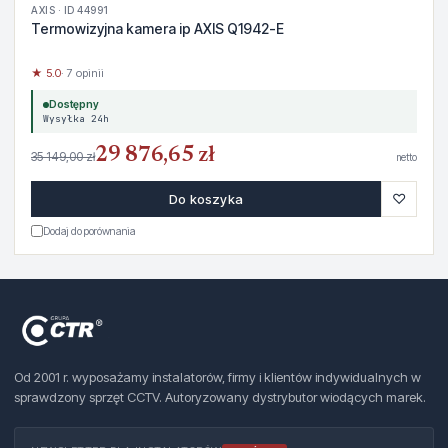
AXIS · ID 44991
Termowizyjna kamera ip AXIS Q1942-E
★ 5.0
· 7 opinii
Dostępny
Wysyłka 24h
29 876,65 zł
35 149,00 zł
netto
♡
Do koszyka
Dodaj do porównania
Od 2001 r. wyposażamy instalatorów, firmy i klientów indywidualnych w
sprawdzony sprzęt CCTV. Autoryzowany dystrybutor wiodących marek.