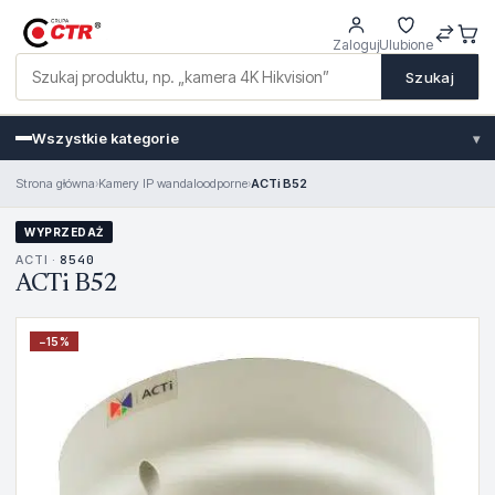
Zaloguj
Ulubione
Szukaj
Wszystkie kategorie
▾
Strona główna
›
Kamery IP wandaloodporne
›
ACTi B52
WYPRZEDAŻ
ACTI ·
8540
ACTi B52
−
15
%