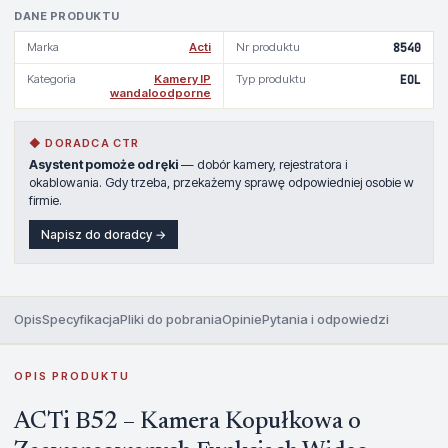
DANE PRODUKTU
Marka
Acti
Nr produktu
8540
Kategoria
Kamery IP
Typ produktu
EOL
wandaloodporne
◆ DORADCA CTR
Asystent pomoże od ręki
— dobór kamery, rejestratora i
okablowania. Gdy trzeba, przekażemy sprawę odpowiedniej osobie w
firmie.
Napisz do doradcy →
Opis
Specyfikacja
Pliki do pobrania
Opinie
Pytania i odpowiedzi
OPIS PRODUKTU
ACTi B52 – Kamera Kopułkowa o