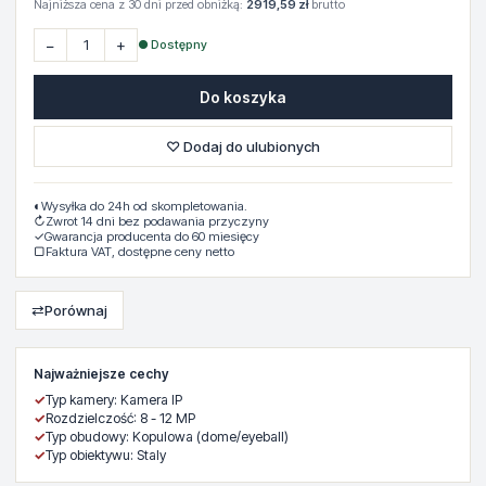
Najniższa cena z 30 dni przed obniżką:
2919,59 zł
brutto
−
+
● Dostępny
Do koszyka
♡ Dodaj do ulubionych
◐
Wysyłka do 24h od skompletowania.
↻
Zwrot 14 dni bez podawania przyczyny
✓
Gwarancja producenta do 60 miesięcy
▢
Faktura VAT, dostępne ceny netto
⇄
Porównaj
Najważniejsze cechy
✓
Typ kamery: Kamera IP
✓
Rozdzielczość: 8 - 12 MP
✓
Typ obudowy: Kopulowa (dome/eyeball)
✓
Typ obiektywu: Staly