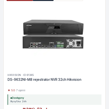
HIKVISION · ID 61345
DS-9632NI-M8 rejestrator NVR 32ch Hikvision
★ 5.0
· 7 opinii
Dostępny
Wysyłka 24h