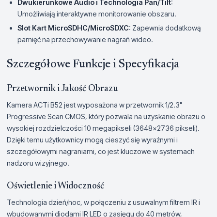
Dwukierunkowe Audio i Technologia Pan/Tilt
:
Umożliwiają interaktywne monitorowanie obszaru.
Slot Kart MicroSDHC/MicroSDXC
: Zapewnia dodatkową
pamięć na przechowywanie nagrań wideo.
Szczegółowe Funkcje i Specyfikacja
Przetwornik i Jakość Obrazu
Kamera ACTi B52 jest wyposażona w przetwornik 1/2.3"
Progressive Scan CMOS, który pozwala na uzyskanie obrazu o
wysokiej rozdzielczości 10 megapikseli (3648x2736 pikseli).
Dzięki temu użytkownicy mogą cieszyć się wyraźnymi i
szczegółowymi nagraniami, co jest kluczowe w systemach
nadzoru wizyjnego.
Oświetlenie i Widoczność
Technologia dzień/noc, w połączeniu z usuwalnym filtrem IR i
wbudowanymi diodami IR LED o zasięgu do 40 metrów,