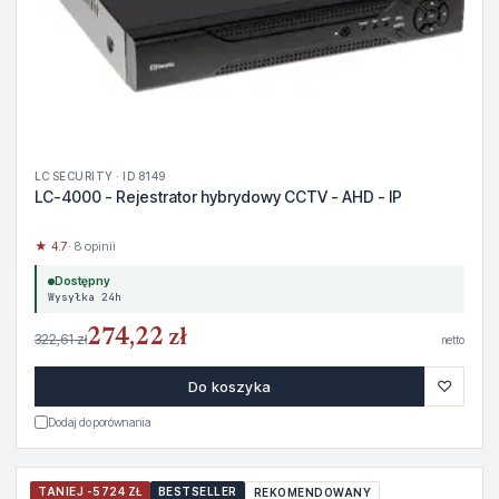
LC SECURITY · ID 8149
LC-4000 - Rejestrator hybrydowy CCTV - AHD - IP
★ 4.7
· 8 opinii
Dostępny
Wysyłka 24h
274,22 zł
322,61 zł
netto
♡
Do koszyka
Dodaj do porównania
TANIEJ -5724 ZŁ
BESTSELLER
REKOMENDOWANY