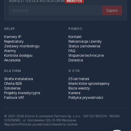
NEWSLETTER DLA INSTALATORÓW
WKRÓTCE
Zapisz
SKLEP
POMOC
Kamery IP
Kontakt
Rejestratory
Reklamacje i zwroty
Zestawy monitoringu
Status zamówienia
Alarmy
FAQ
Kontrola dostępu
Wsparcie techniczne
Akcesoria
Doradca
DLA FIRM
O CTR
Strefa instalatora
25 lat historii
Oferta B2B
Marki które sprzedajemy
Szkolenia
Baza wiedzy
Projekty inwestycyjne
Kariera
Faktura VAT
Polityka prywatności
© 2001–2026 Elctron E-commerce Partners Sp. z o.o. · NIP 5273052174 · REGON
525059580 · ul. Górczewska 129, 01‑109 Warszawa
Regulamin
Polityka prywatności
Ustawienia cookies