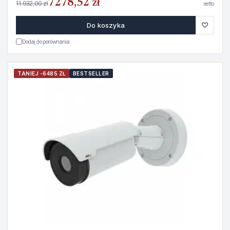
7278,52 zł
11 932,00 zł
netto
♡
Do koszyka
Dodaj do porównania
TANIEJ -6485 ZŁ
BESTSELLER