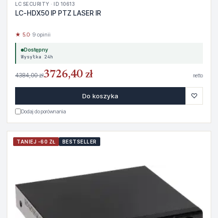
LC SECURITY · ID 10613
LC-HDX50 IP PTZ LASER IR
★ 5.0
· 9 opinii
Dostępny
Wysyłka 24h
3726,40 zł
4384,00 zł
netto
♡
Do koszyka
Dodaj do porównania
TANIEJ -60 ZŁ
BESTSELLER