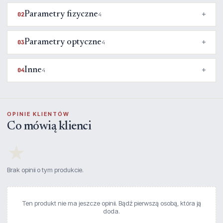
Parametry fizyczne
02
4
Parametry optyczne
03
4
Inne
04
4
OPINIE KLIENTÓW
Co mówią klienci
★
Brak opinii o tym produkcie.
Ten produkt nie ma jeszcze opinii. Bądź pierwszą osobą, która ją
doda.