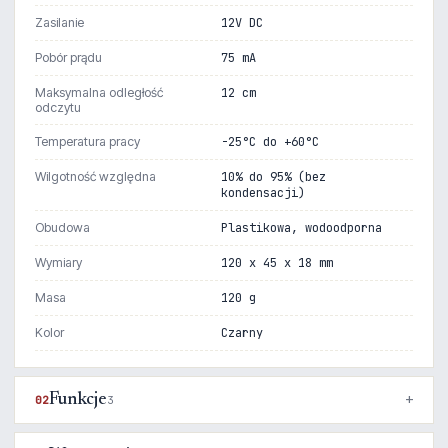
Zasilanie
12V DC
Pobór prądu
75 mA
Maksymalna odległość
12 cm
odczytu
Temperatura pracy
-25°C do +60°C
Wilgotność względna
10% do 95% (bez
kondensacji)
Obudowa
Plastikowa, wodoodporna
Wymiary
120 x 45 x 18 mm
Masa
120 g
Kolor
Czarny
Funkcje
02
3