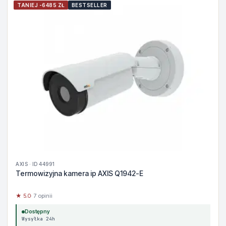
TANIEJ -6485 ZŁ
BESTSELLER
AXIS · ID 44991
Termowizyjna kamera ip AXIS Q1942-E
★ 5.0
· 7 opinii
Dostępny
Wysyłka 24h