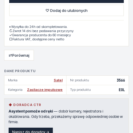
♡ Dodaj do ulubionych
◐
Wysyłka do 24h od skompletowania.
↻
Zwrot 14 dni bez podawania przyczyny
✓
Gwarancja producenta do 60 miesięcy
▢
Faktura VAT, dostępne ceny netto
⇄
Porównaj
DANE PRODUKTU
Marka
Satel
Nr produktu
3566
Kategoria
Zasilacze impulsowe
Typ produktu
EOL
◆ DORADCA CTR
Asystent pomoże od ręki
— dobór kamery, rejestratora i
okablowania. Gdy trzeba, przekażemy sprawę odpowiedniej osobie w
firmie.
Napisz do doradcy →