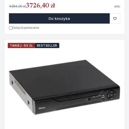
3726,40 zł
4384,00 zł
netto
♡
Do koszyka
Dodaj do porównania
TANIEJ -60 ZŁ
BESTSELLER