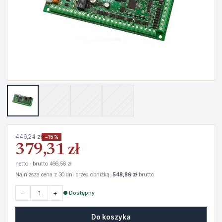
446,24 zł
−15%
379,31 zł
netto · brutto 466,56 zł
Najniższa cena z 30 dni przed obniżką:
548,89 zł
brutto
−
+
● Dostępny
Do koszyka