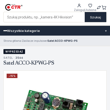
Zaloguj
Ulubione
Szukaj
Wszystkie kategorie
▾
Strona główna
›
Zasilacze impulsowe
›
Satel ACCO-KPWG-PS
WYPRZEDAŻ
SATEL ·
3566
Satel ACCO-KPWG-PS
−
15
%