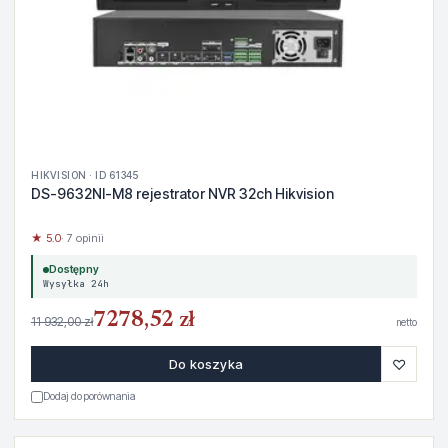
HIKVISION · ID 61345
DS-9632NI-M8 rejestrator NVR 32ch Hikvision
★ 5.0
· 7 opinii
Dostępny
Wysyłka 24h
7278,52 zł
11 932,00 zł
netto
♡
Do koszyka
Dodaj do porównania