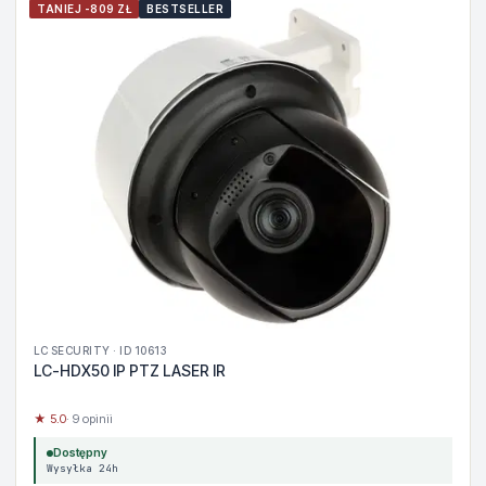
TANIEJ -809 ZŁ
BESTSELLER
LC SECURITY · ID 10613
LC-HDX50 IP PTZ LASER IR
★ 5.0
· 9 opinii
Dostępny
Wysyłka 24h