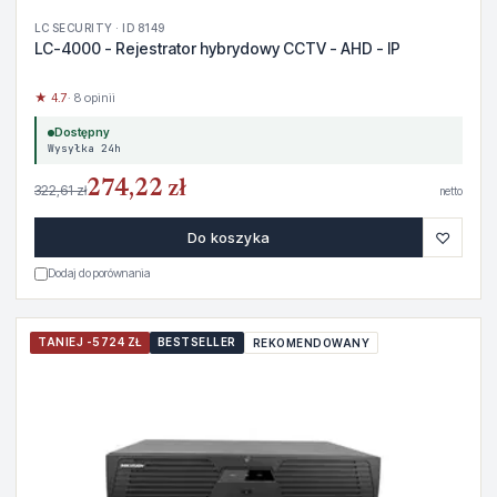
LC SECURITY · ID 8149
LC-4000 - Rejestrator hybrydowy CCTV - AHD - IP
★ 4.7
· 8 opinii
Dostępny
Wysyłka 24h
274,22 zł
322,61 zł
netto
♡
Do koszyka
Dodaj do porównania
TANIEJ -5724 ZŁ
BESTSELLER
REKOMENDOWANY