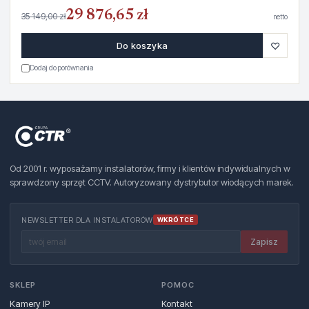
29 876,65 zł
35 149,00 zł
netto
♡
Do koszyka
Dodaj do porównania
Od 2001 r. wyposażamy instalatorów, firmy i klientów indywidualnych w
sprawdzony sprzęt CCTV. Autoryzowany dystrybutor wiodących marek.
NEWSLETTER DLA INSTALATORÓW
WKRÓTCE
Zapisz
SKLEP
POMOC
Kamery IP
Kontakt