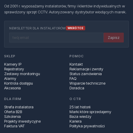
Od 2001 r. wyposażamy instalatorów, firmy i klientów indywidualnych w
sprawdzony sprzęt CCTV. Autoryzowany dystrybutor wiodących marek.
NEWSLETTER DLA INSTALATORÓW
WKRÓTCE
Zapisz
SKLEP
POMOC
Kamery IP
Kontakt
Rejestratory
Reklamacje i zwroty
Zestawy monitoringu
Status zamówienia
Alarmy
FAQ
Kontrola dostępu
Wsparcie techniczne
Akcesoria
Doradca
DLA FIRM
O CTR
Strefa instalatora
25 lat historii
Oferta B2B
Marki które sprzedajemy
Szkolenia
Baza wiedzy
Projekty inwestycyjne
Kariera
Faktura VAT
Polityka prywatności