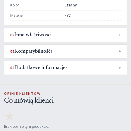
Kolor
Czarny
Materiał
PVC
Inne właściwości
02
5
Kompatybilność
03
1
Dodatkowe informacje
04
3
OPINIE KLIENTÓW
Co mówią klienci
★
Brak opinii o tym produkcie.