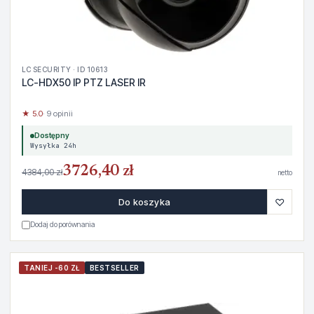
LC SECURITY · ID 10613
LC-HDX50 IP PTZ LASER IR
★ 5.0
· 9 opinii
Dostępny
Wysyłka 24h
3726,40 zł
4384,00 zł
netto
♡
Do koszyka
Dodaj do porównania
TANIEJ -60 ZŁ
BESTSELLER