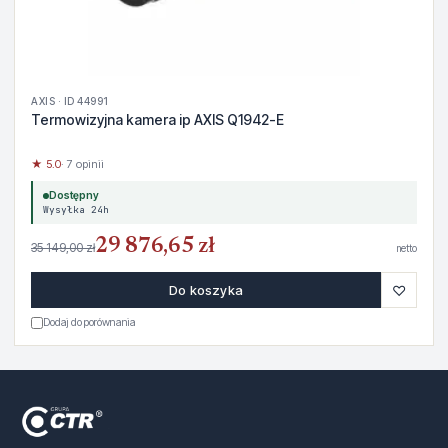
AXIS · ID 44991
Termowizyjna kamera ip AXIS Q1942-E
★ 5.0
· 7 opinii
Dostępny
Wysyłka 24h
29 876,65 zł
35 149,00 zł
netto
♡
Do koszyka
Dodaj do porównania