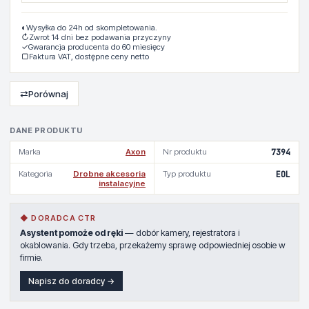
◐
Wysyłka do 24h od skompletowania.
↻
Zwrot 14 dni bez podawania przyczyny
✓
Gwarancja producenta do 60 miesięcy
▢
Faktura VAT, dostępne ceny netto
⇄
Porównaj
DANE PRODUKTU
Marka
Axon
Nr produktu
7394
Kategoria
Drobne akcesoria
Typ produktu
EOL
instalacyjne
◆ DORADCA CTR
Asystent pomoże od ręki
— dobór kamery, rejestratora i
okablowania. Gdy trzeba, przekażemy sprawę odpowiedniej osobie w
firmie.
Napisz do doradcy →