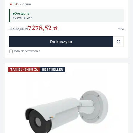
★ 5.0
· 7 opinii
Dostępny
Wysyłka 24h
7278,52 zł
11 932,00 zł
netto
♡
Do koszyka
Dodaj do porównania
TANIEJ -6485 ZŁ
BESTSELLER