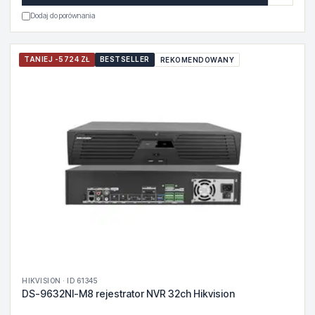
Dodaj do porównania
TANIEJ -5724 ZŁ
BESTSELLER
REKOMENDOWANY
HIKVISION · ID 61345
DS-9632NI-M8 rejestrator NVR 32ch Hikvision