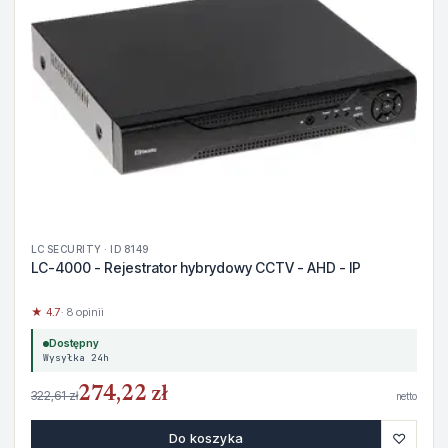
LC SECURITY · ID 8149
LC-4000 - Rejestrator hybrydowy CCTV - AHD - IP
★ 4.7
· 8 opinii
Dostępny
Wysyłka 24h
274,22 zł
322,61 zł
netto
♡
Do koszyka